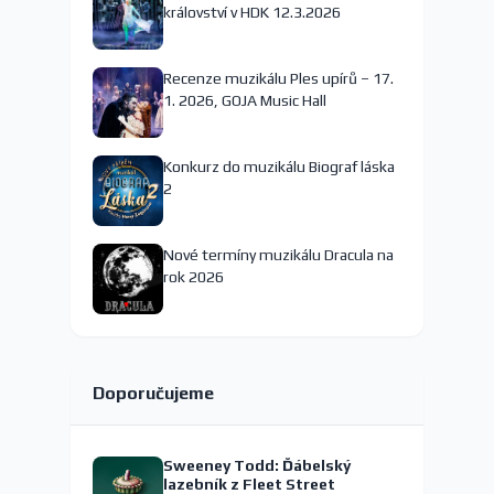
království v HDK 12.3.2026
Recenze muzikálu Ples upírů – 17.
1. 2026, GOJA Music Hall
Konkurz do muzikálu Biograf láska
2
Nové termíny muzikálu Dracula na
rok 2026
Doporučujeme
Sweeney Todd: Ďábelský
lazebník z Fleet Street