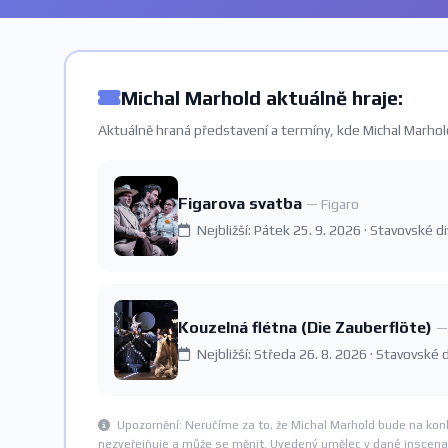
Michal Marhold aktuálně hraje:
Aktuálně hraná představení a termíny, kde Michal Marhold
Figarova svatba
— Figaro
Nejbližší: Pátek 25. 9. 2026 · Stavovské d
Kouzelná flétna (Die Zauberflöte)
—
Nejbližší: Středa 26. 8. 2026 · Stavovské 
Upozornění: Neručíme za to, že Michal Marhold bude na kon
nezveřejňuje a může se měnit. Uvedený umělec v dané inscenac