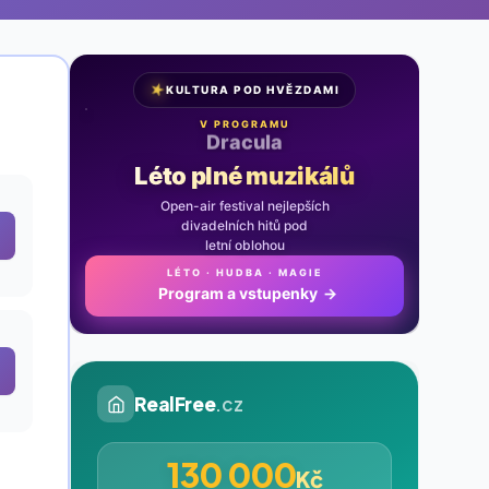
★
KULTURA POD HVĚZDAMI
V PROGRAMU
Noc na Karlštejně
Léto plné muzikálů
Open-air festival nejlepších
divadelních hitů pod
letní oblohou
LÉTO · HUDBA · MAGIE
Program a vstupenky
→
RealFree
.cz
130 000
Kč