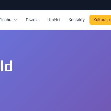
Činohra
Divadla
Umělci
Kontakty
Kultura p
ld