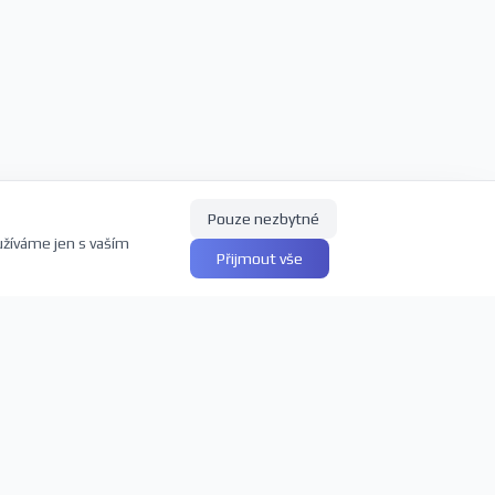
Pouze nezbytné
užíváme jen s vaším
Přijmout vše