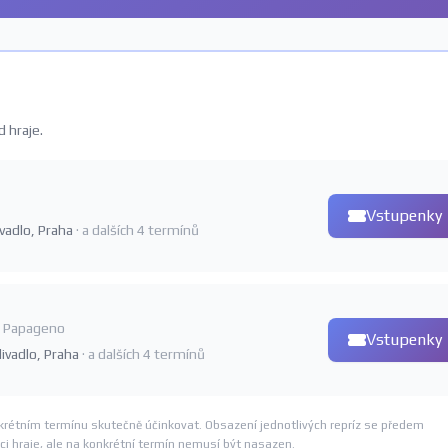
 hraje.
Vstupenky
ivadlo, Praha
· a dalších 4 termínů
 Papageno
Vstupenky
divadlo, Praha
· a dalších 4 termínů
krétním termínu skutečně účinkovat. Obsazení jednotlivých repríz se předem
i hraje, ale na konkrétní termín nemusí být nasazen.