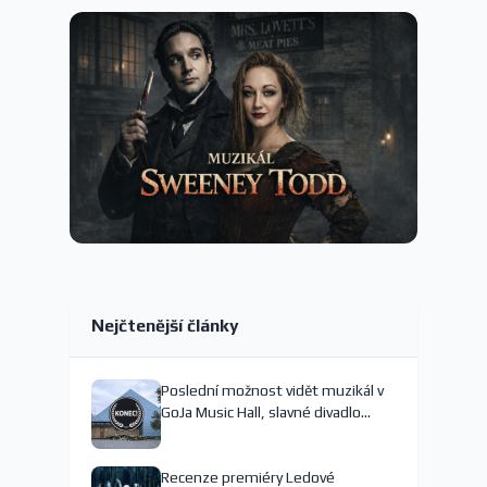
Nejčtenější články
Poslední možnost vidět muzikál v
GoJa Music Hall, slavné divadlo
nejspíš končí
Recenze premiéry Ledové