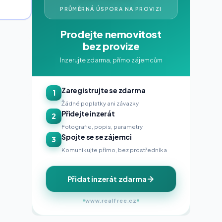
PRŮMĚRNÁ ÚSPORA NA PROVIZI
Prodejte nemovitost
bez provize
Inzerujte zdarma, přímo zájemcům
Zaregistrujte se zdarma
1
Žádné poplatky ani závazky
Přidejte inzerát
2
Fotografie, popis, parametry
Spojte se se zájemci
3
Komunikujte přímo, bez prostředníka
Přidat inzerát zdarma
www.realfree.cz