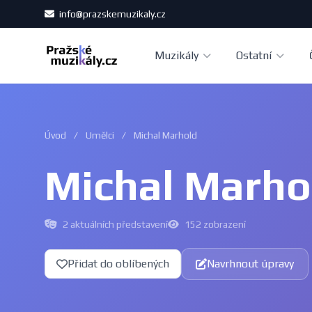
info@prazskemuzikaly.cz
Muzikály
Ostatní
Úvod
/
Umělci
/
Michal Marhold
Michal Marho
2 aktuálních představení
152 zobrazení
Přidat do oblíbených
Navrhnout úpravy