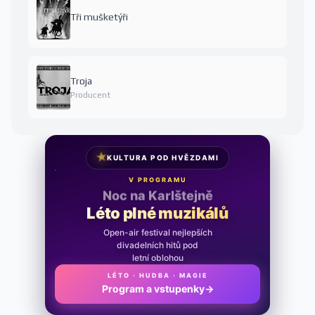
Tři mušketýři
Troja
Producent
★
KULTURA POD HVĚZDAMI
V PROGRAMU
Noc na Karlštejně
Léto plné muzikálů
Open-air festival nejlepších
divadelních hitů pod
letní oblohou
LÉTO · HUDBA · MAGIE
Program a vstupenky
→