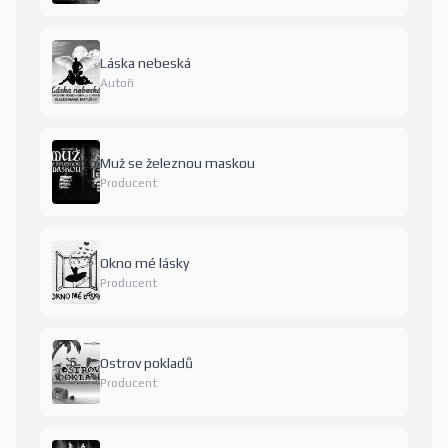
Láska nebeská
Autoři
Muž se železnou maskou
Producent
Okno mé lásky
Producent
Ostrov pokladů
Producent