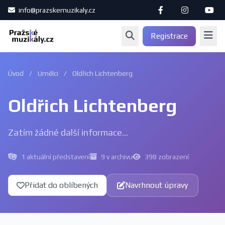
info@prazskemuzikaly.cz
Registrace
Úvod
/
Umělci
/
Oldřich Lichtenberg
Oldřich Lichtenberg
Zatím žádné další informace...
1 aktuální představení
9 v archivu
398 zobrazení
Přidat do oblíbených
Navrhnout úpravy