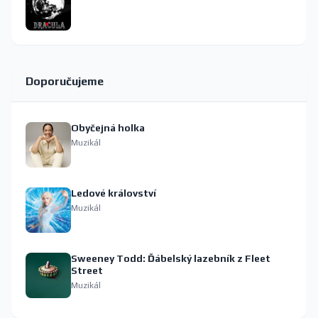
Doporučujeme
Obyčejná holka
Muzikál
Ledové království
Muzikál
Sweeney Todd: Ďábelský lazebník z Fleet
Street
Muzikál