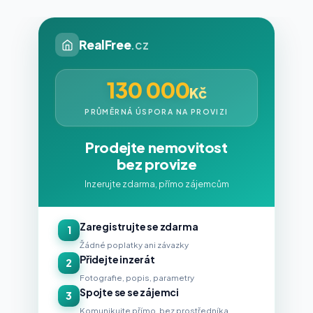
RealFree
.cz
130 000
Kč
PRŮMĚRNÁ ÚSPORA NA PROVIZI
Prodejte nemovitost
bez provize
Inzerujte zdarma, přímo zájemcům
Zaregistrujte se zdarma
1
Žádné poplatky ani závazky
Přidejte inzerát
2
Fotografie, popis, parametry
Spojte se se zájemci
3
Komunikujte přímo, bez prostředníka