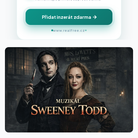
Přidat inzerát zdarma
www.realfree.cz