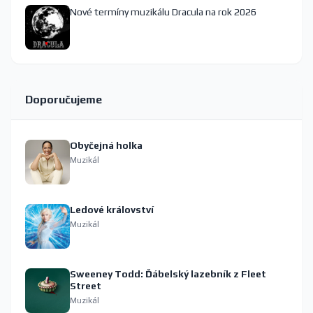
Nové termíny muzikálu Dracula na rok 2026
Doporučujeme
Obyčejná holka
Muzikál
Ledové království
Muzikál
Sweeney Todd: Ďábelský lazebník z Fleet
Street
Muzikál