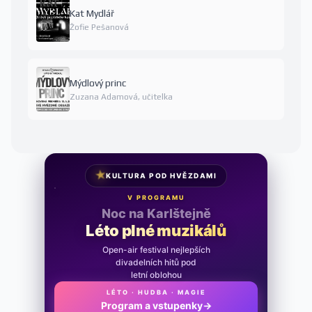
Kat Mydlář
Žofie Pešanová
Mýdlový princ
Zuzana Adamová, učitelka
★
KULTURA POD HVĚZDAMI
V PROGRAMU
Noc na Karlštejně
Léto plné muzikálů
Open-air festival nejlepších
divadelních hitů pod
letní oblohou
LÉTO · HUDBA · MAGIE
Program a vstupenky
→