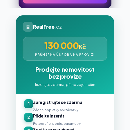
RealFree
.cz
130 000
Kč
PRŮMĚRNÁ ÚSPORA NA PROVIZI
Prodejte nemovitost
bez provize
Inzerujte zdarma, přímo zájemcům
Zaregistrujte se zdarma
1
Žádné poplatky ani závazky
Přidejte inzerát
2
Fotografie, popis, parametry
Spojte se se zájemci