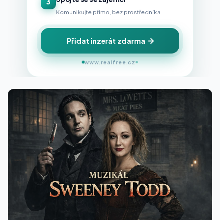
3
Komunikujte přímo, bez prostředníka
Přidat inzerát zdarma
www.realfree.cz