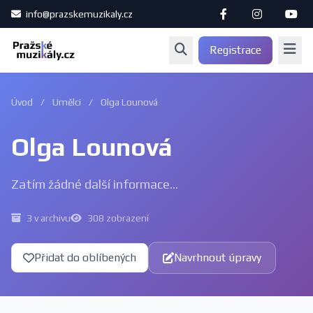
info@prazskemuzikaly.cz
Registrace
Úvod
/
Umělci
/
Olga Lounová
Olga Lounová
Zatím žádné další informace...
3 v archivu
308 zobrazení
Přidat do oblíbených
Navrhnout úpravy