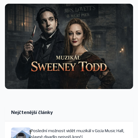
Nejčtenější články
Poslední možnost vidět muzikál v GoJa Music Hall,
slavné divadlo nejspíš končí