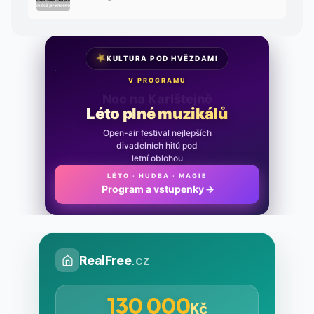
★
KULTURA POD HVĚZDAMI
V PROGRAMU
Noc na Karlštejně
Léto plné muzikálů
Open-air festival nejlepších
divadelních hitů pod
letní oblohou
LÉTO · HUDBA · MAGIE
Program a vstupenky
→
RealFree
.cz
130 000
Kč