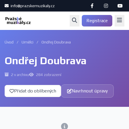
info@prazskemuzikaly.cz
Registrace
Úvod
/
Umělci
/
Ondřej Doubrava
Ondřej Doubrava
2 v archivu
284 zobrazení
Přidat do oblíbených
Navrhnout úpravy