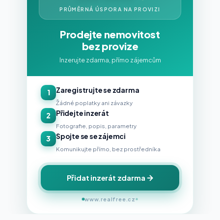
PRŮMĚRNÁ ÚSPORA NA PROVIZI
Prodejte nemovitost
bez provize
Inzerujte zdarma, přímo zájemcům
Zaregistrujte se zdarma
1
Žádné poplatky ani závazky
Přidejte inzerát
2
Fotografie, popis, parametry
Spojte se se zájemci
3
Komunikujte přímo, bez prostředníka
Přidat inzerát zdarma
www.realfree.cz