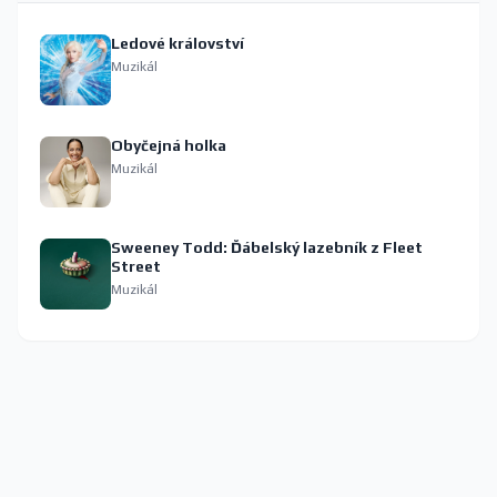
Ledové království
Muzikál
Obyčejná holka
Muzikál
Sweeney Todd: Ďábelský lazebník z Fleet
Street
Muzikál