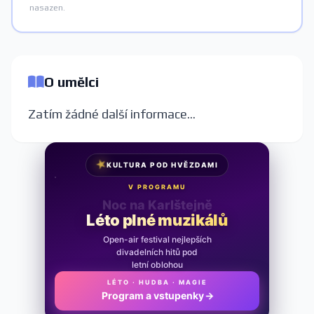
nasazen.
O umělci
Zatím žádné další informace...
★
KULTURA POD HVĚZDAMI
V PROGRAMU
Noc na Karlštejně
Léto plné muzikálů
Open-air festival nejlepších
divadelních hitů pod
letní oblohou
LÉTO · HUDBA · MAGIE
Program a vstupenky
→