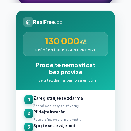
RealFree
.cz
130 000
Kč
PRŮMĚRNÁ ÚSPORA NA PROVIZI
Prodejte nemovitost
bez provize
Inzerujte zdarma, přímo zájemcům
Zaregistrujte se zdarma
1
Žádné poplatky ani závazky
Přidejte inzerát
2
Fotografie, popis, parametry
Spojte se se zájemci
3