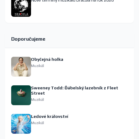
Nové termíny muzikálu Dracula na rok 2026
Doporučujeme
Obyčejná holka
Muzikál
Sweeney Todd: Ďábelský lazebník z Fleet
Street
Muzikál
Ledové království
Muzikál