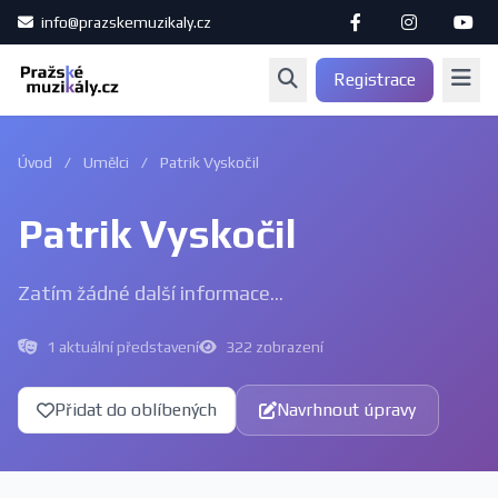
info@prazskemuzikaly.cz
Registrace
Úvod
/
Umělci
/
Patrik Vyskočil
Patrik Vyskočil
Zatím žádné další informace...
1 aktuální představení
322 zobrazení
Přidat do oblíbených
Navrhnout úpravy