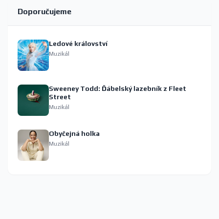
Doporučujeme
Ledové království
Muzikál
Sweeney Todd: Ďábelský lazebník z Fleet
Street
Muzikál
Obyčejná holka
Muzikál