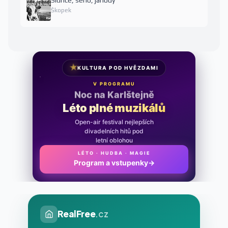
Škopek
★
KULTURA POD HVĚZDAMI
V PROGRAMU
Noc na Karlštejně
Léto plné muzikálů
Open-air festival nejlepších
divadelních hitů pod
letní oblohou
LÉTO · HUDBA · MAGIE
Program a vstupenky
→
RealFree
.cz