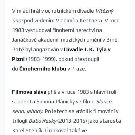
V mládí hrál v ochotnickém divadle
Vítězný
únor
pod vedením Vladimíra Kettnera. V roce
1983 vystudoval činoherní herectví na
Janáčkově akademii múzických umění v Brně.
Poté byl angažován v
Divadle J. K. Tyla v
Plzni
(1983-1999), odkud přestoupil
do
Činoherního klubu
v Praze.
Filmová sláva
přišla v roce 1983 s hlavní rolí
studenta Šimona Pláničky ve filmu
Slunce,
seno, jahody
. Po letech se vrátil k filmování v
trilogii
Babovřesky
(2013-2015) jako starosta
Karel Stehlík. Účinkoval také ve