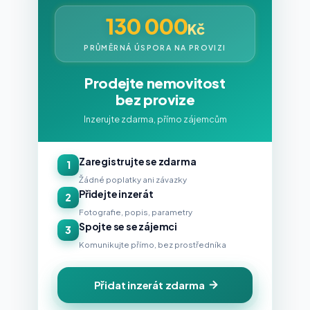
130 000
Kč
PRŮMĚRNÁ ÚSPORA NA PROVIZI
Prodejte nemovitost
bez provize
Inzerujte zdarma, přímo zájemcům
Zaregistrujte se zdarma
1
Žádné poplatky ani závazky
Přidejte inzerát
2
Fotografie, popis, parametry
Spojte se se zájemci
3
Komunikujte přímo, bez prostředníka
Přidat inzerát zdarma