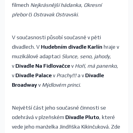
filmech
Nejkrásnější hádanka
,
Okresní
přebor
či
Ostravak Ostravski
.
V současnosti působí současně v pěti
divadlech. V
Hudebním divadle Karlín
hraje v
muzikálové adaptaci
Slunce, seno, jahody
,
v
Divadle Na Fidlovačce
v
Hoří, má panenko
,
v
Divadle Palace
v
Prachy!!!
a v
Divadle
Broadway
v
Mýdlovém princi
.
Největší část jeho současné činnosti se
odehrává v plzeňském
Divadle Pluto
, které
vede jeho manželka Jindřiška Kikinčuková. Zde