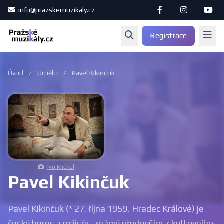
info@prazskemuzikaly.cz
Registrace
Úvod
/
Umělci
/
Pavel Kikinčuk
Ivo Mičkal
Pavel Kikinčuk
Pavel Kikinčuk (* 27. října 1959, Hradec Králové) je
český herec a režisér, známý především z kultovního