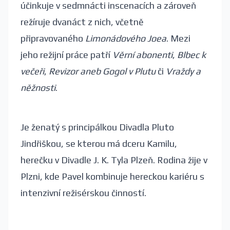
účinkuje v sedmnácti inscenacích a zároveň
režíruje dvanáct z nich, včetně
připravovaného
Limonádového Joea
. Mezi
jeho režijní práce patří
Věrní abonenti
,
Blbec k
večeři
,
Revizor aneb Gogol v Plutu
či
Vraždy a
něžnosti
.
Je ženatý s principálkou Divadla Pluto
Jindřiškou, se kterou má dceru Kamilu,
herečku v Divadle J. K. Tyla Plzeň. Rodina žije v
Plzni, kde Pavel kombinuje hereckou kariéru s
intenzivní režisérskou činností.