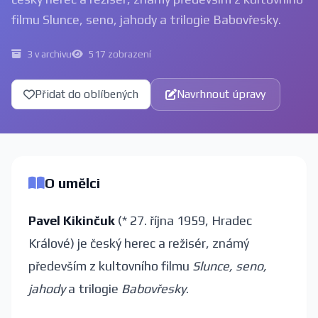
filmu Slunce, seno, jahody a trilogie Babovřesky.
3 v archivu
517 zobrazení
Přidat do oblíbených
Navrhnout úpravy
O umělci
Pavel Kikinčuk
(* 27. října 1959, Hradec
Králové) je český herec a režisér, známý
především z kultovního filmu
Slunce, seno,
jahody
a trilogie
Babovřesky
.