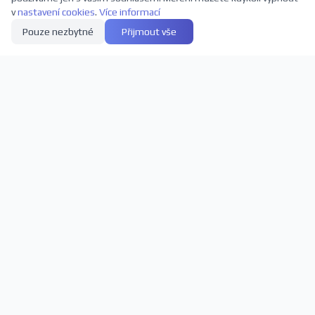
v
nastavení cookies
.
Více informací
Pouze nezbytné
Přijmout vše