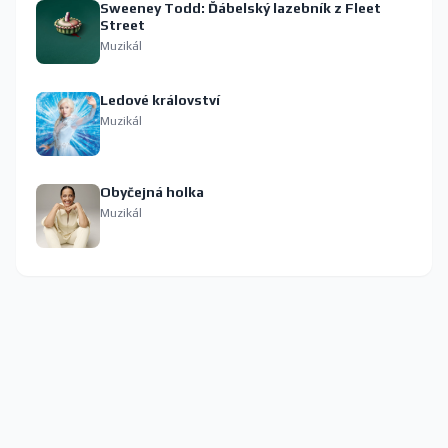
Sweeney Todd: Ďábelský lazebník z Fleet
Street
Muzikál
Ledové království
Muzikál
Obyčejná holka
Muzikál