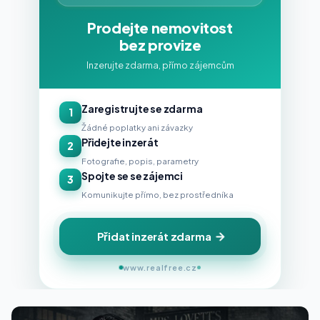
Prodejte nemovitost
bez provize
Inzerujte zdarma, přímo zájemcům
Zaregistrujte se zdarma
1
Žádné poplatky ani závazky
Přidejte inzerát
2
Fotografie, popis, parametry
Spojte se se zájemci
3
Komunikujte přímo, bez prostředníka
Přidat inzerát zdarma
www.realfree.cz