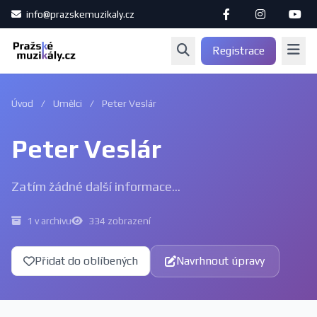
info@prazskemuzikaly.cz
Registrace
Úvod
/
Umělci
/
Peter Veslár
Peter Veslár
Zatím žádné další informace...
1 v archivu
334 zobrazení
Přidat do oblíbených
Navrhnout úpravy