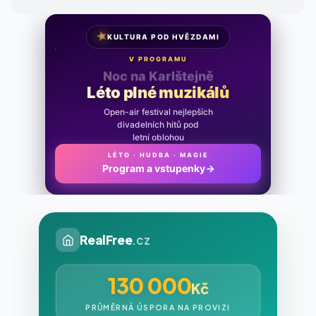
★
KULTURA POD HVĚZDAMI
V PROGRAMU
Noc na Karlštejně
Léto plné muzikálů
Open-air festival nejlepších
divadelních hitů pod
letní oblohou
LÉTO · HUDBA · MAGIE
Program a vstupenky
→
RealFree
.cz
130 000
Kč
PRŮMĚRNÁ ÚSPORA NA PROVIZI