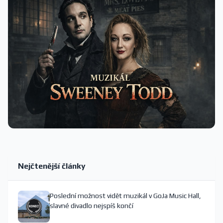
Nejčtenější články
Poslední možnost vidět muzikál v GoJa Music Hall,
slavné divadlo nejspíš končí