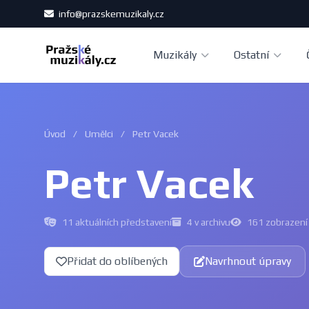
info@prazskemuzikaly.cz
Muzikály
Ostatní
Úvod
/
Umělci
/
Petr Vacek
Petr Vacek
11 aktuálních představení
4 v archivu
161 zobrazení
Přidat do oblíbených
Navrhnout úpravy