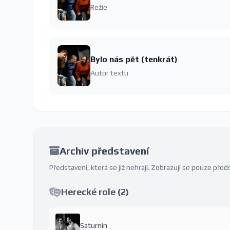
Režie
Bylo nás pět (tenkrát)
Autor textu
Archiv představení
Představení, která se již nehrají. Zobrazují se pouze př
Herecké role (2)
Saturnin