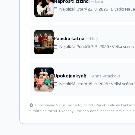
Naprostí cizinci
— Lele
Nejbližší: Úterý 22. 9. 2026 · Divadlo Na 
Pánská šatna
— Hrají
Nejbližší: Pondělí 7. 9. 2026 · Velká scén
Upokojenkyně
— Anna Vrbičková
Nejbližší: Úterý 15. 9. 2026 · Velká scéna
Upozornění: Neručíme za to, že Petr Vacek bude na konkrét
a může se měnit. Uvedený umělec v dané inscenaci hraje, ale 