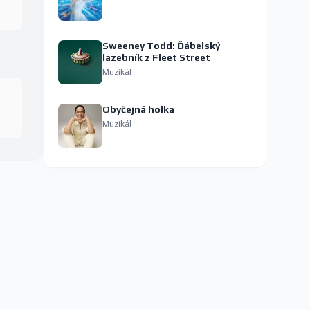
Sweeney Todd: Ďábelský
lazebník z Fleet Street
Muzikál
Obyčejná holka
Muzikál