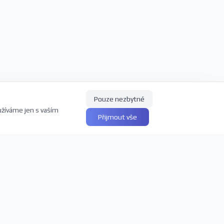
Pouze nezbytné
užíváme jen s vaším
Přijmout vše