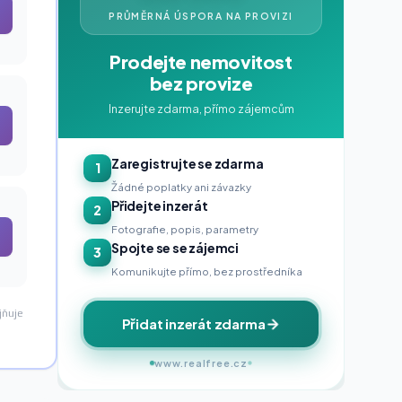
PRŮMĚRNÁ ÚSPORA NA PROVIZI
Prodejte nemovitost
bez provize
Inzerujte zdarma, přímo zájemcům
Zaregistrujte se zdarma
1
Žádné poplatky ani závazky
Přidejte inzerát
2
Fotografie, popis, parametry
Spojte se se zájemci
3
Komunikujte přímo, bez prostředníka
jňuje
Přidat inzerát zdarma
www.realfree.cz