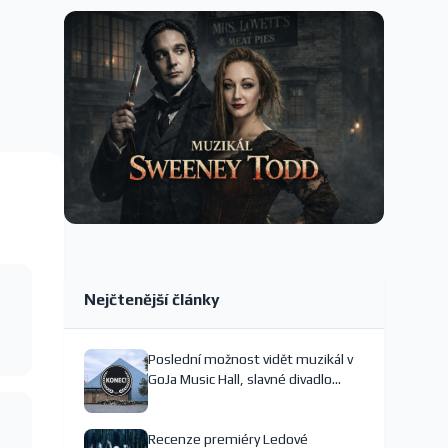
Nejčtenější články
Poslední možnost vidět muzikál v
GoJa Music Hall, slavné divadlo
nejspíš končí
Recenze premiéry Ledové