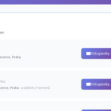
aje.
Vstupenky
 Jezerce, Praha
rley
Vstupenky
Jezerce, Praha
· a dalších 2 termínů