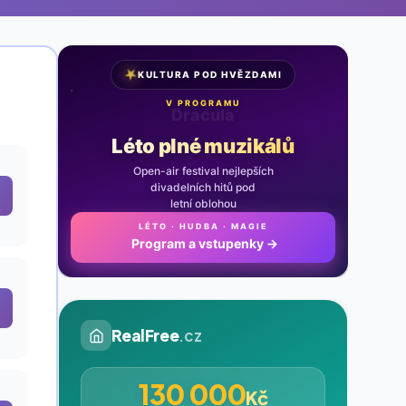
★
KULTURA POD HVĚZDAMI
V PROGRAMU
Noc na Karlštejně
Léto plné muzikálů
Open-air festival nejlepších
divadelních hitů pod
letní oblohou
LÉTO · HUDBA · MAGIE
Program a vstupenky
→
RealFree
.cz
130 000
Kč