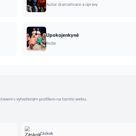
Autor dramatizace a úpravy
Upokojenkyně
Režie
edstavení s vytvořeným profilem na tomto webu.
Záskok