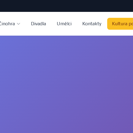
Činohra
Divadla
Umělci
Kontakty
Kultura p