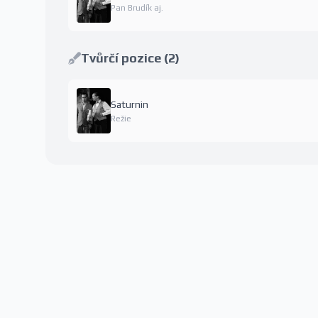
Pan Brudík aj.
Tvůrčí pozice (2)
Saturnin
Režie