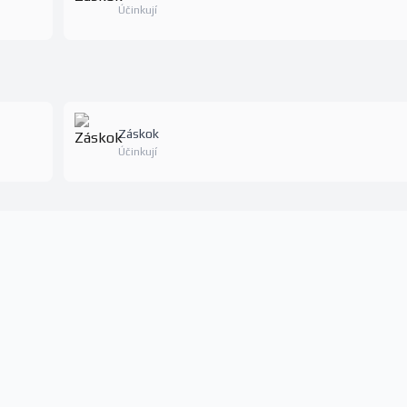
Účinkují
Záskok
Účinkují