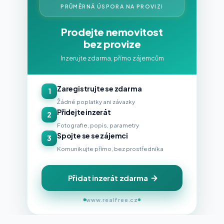
PRŮMĚRNÁ ÚSPORA NA PROVIZI
Prodejte nemovitost
bez provize
Inzerujte zdarma, přímo zájemcům
Zaregistrujte se zdarma
1
Žádné poplatky ani závazky
Přidejte inzerát
2
Fotografie, popis, parametry
Spojte se se zájemci
3
Komunikujte přímo, bez prostředníka
Přidat inzerát zdarma
www.realfree.cz