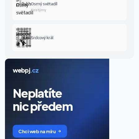
Osmý světadíl
Kostýmy
Srdcový král