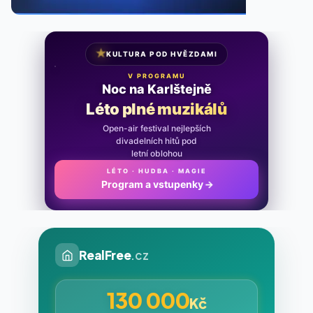
★
KULTURA POD HVĚZDAMI
V PROGRAMU
Noc na Karlštejně
Léto plné muzikálů
Open-air festival nejlepších
divadelních hitů pod
letní oblohou
LÉTO · HUDBA · MAGIE
Program a vstupenky
→
RealFree
.cz
130 000
Kč