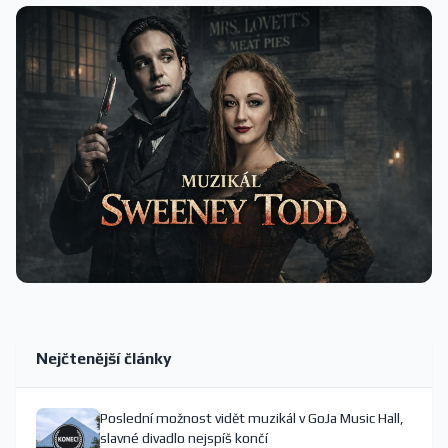
Nejčtenější články
Poslední možnost vidět muzikál v GoJa Music Hall,
slavné divadlo nejspíš končí