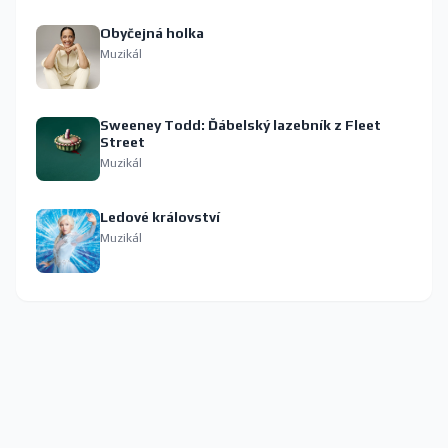
Obyčejná holka
Muzikál
Sweeney Todd: Ďábelský lazebník z Fleet
Street
Muzikál
Ledové království
Muzikál