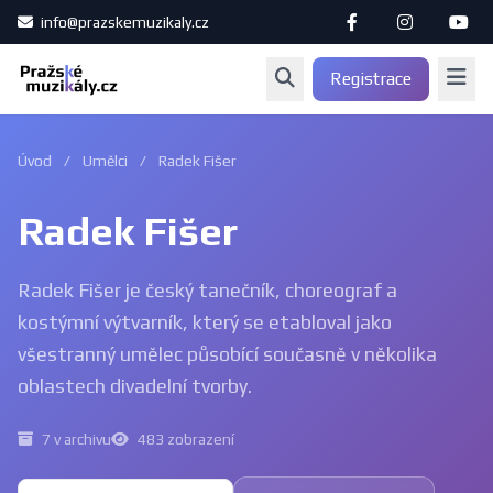
info@prazskemuzikaly.cz
Registrace
Úvod
/
Umělci
/
Radek Fišer
Radek Fišer
Radek Fišer je český tanečník, choreograf a
kostýmní výtvarník, který se etabloval jako
všestranný umělec působící současně v několika
oblastech divadelní tvorby.
7 v archivu
483 zobrazení