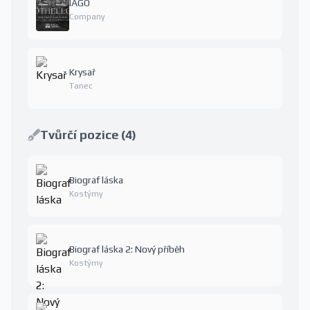
IAGO
Company
Krysař
Tanec
Tvůrčí pozice (4)
Biograf láska
Kostýmy
Biograf láska 2: Nový příběh
Kostýmy