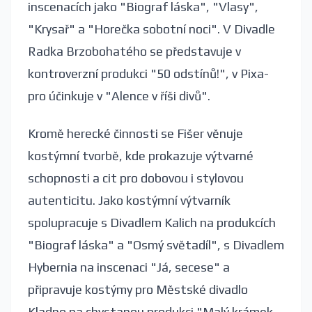
inscenacích jako "Biograf láska", "Vlasy",
"Krysař" a "Horečka sobotní noci". V Divadle
Radka Brzobohatého se představuje v
kontroverzní produkci "50 odstínů!", v Pixa-
pro účinkuje v "Alence v říši divů".
Kromě herecké činnosti se Fišer věnuje
kostýmní tvorbě, kde prokazuje výtvarné
schopnosti a cit pro dobovou i stylovou
autenticitu. Jako kostýmní výtvarník
spolupracuje s Divadlem Kalich na produkcích
"Biograf láska" a "Osmý světadíl", s Divadlem
Hybernia na inscenaci "Já, secese" a
připravuje kostýmy pro Městské divadlo
Kladno na chystanou produkci "Malý krámek