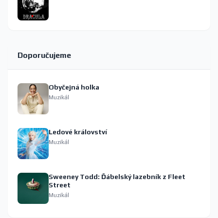
Doporučujeme
Obyčejná holka
Muzikál
Ledové království
Muzikál
Sweeney Todd: Ďábelský lazebník z Fleet
Street
Muzikál