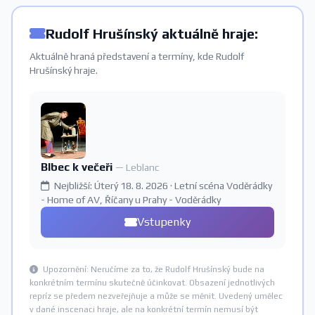
Rudolf Hrušínský aktuálně hraje:
Aktuálně hraná představení a termíny, kde Rudolf
Hrušínský hraje.
Blbec k večeři
— Leblanc
Nejbližší: Úterý 18. 8. 2026 · Letní scéna Voděrádky
- Home of AV, Říčany u Prahy - Voděrádky
Vstupenky
Upozornění: Neručíme za to, že Rudolf Hrušínský bude na
konkrétním termínu skutečně účinkovat. Obsazení jednotlivých
repríz se předem nezveřejňuje a může se měnit. Uvedený umělec
v dané inscenaci hraje, ale na konkrétní termín nemusí být