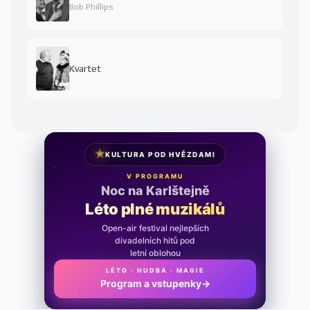
Bob Phillips
Kvartet
★
KULTURA POD HVĚZDAMI
V PROGRAMU
Noc na Karlštejně
Léto plné muzikálů
Open-air festival nejlepších
divadelních hitů pod
letní oblohou
LÉTO · HUDBA · MAGIE
Program a vstupenky
→