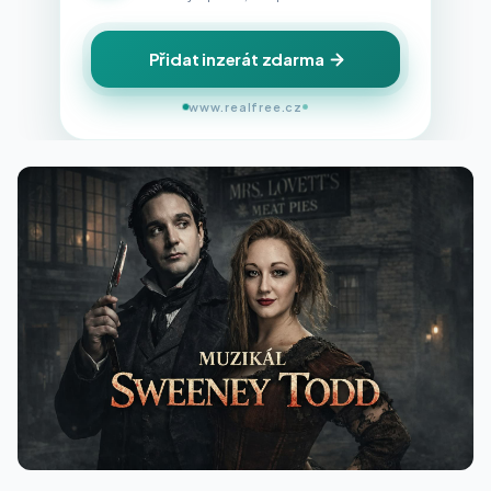
Přidat inzerát zdarma
www.realfree.cz