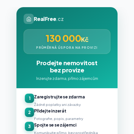
RealFree
.cz
130 000
Kč
PRŮMĚRNÁ ÚSPORA NA PROVIZI
Prodejte nemovitost
bez provize
Inzerujte zdarma, přímo zájemcům
Zaregistrujte se zdarma
1
Žádné poplatky ani závazky
Přidejte inzerát
2
Fotografie, popis, parametry
Spojte se se zájemci
3
Komunikujte přímo, bez prostředníka