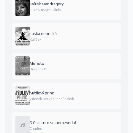
Kvítek Mandragory
Lukeš, majitel klubu
Láska nebeská
Kulíšek
Mefisto
Dragonetti
Mýdlový princ
Zdeněk Bečvář, lesní dělník
S Oscarem se nerozvedu!
Charles