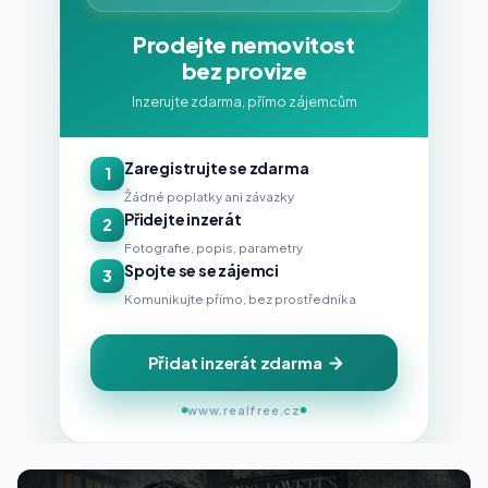
Prodejte nemovitost
bez provize
Inzerujte zdarma, přímo zájemcům
Zaregistrujte se zdarma
1
Žádné poplatky ani závazky
Přidejte inzerát
2
Fotografie, popis, parametry
Spojte se se zájemci
3
Komunikujte přímo, bez prostředníka
Přidat inzerát zdarma
www.realfree.cz