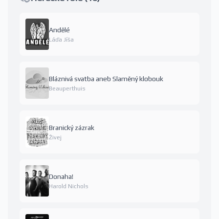
Andělé
Láďa Jíša
Bláznivá svatba aneb Slaměný klobouk
Beauperthuis
Branický zázrak
Živej
Donaha!
Harold Nichols