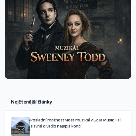
Nejčtenější články
Poslední možnost vidět muzikál v GoJa Music Hall,
slavné divadlo nejspíš končí