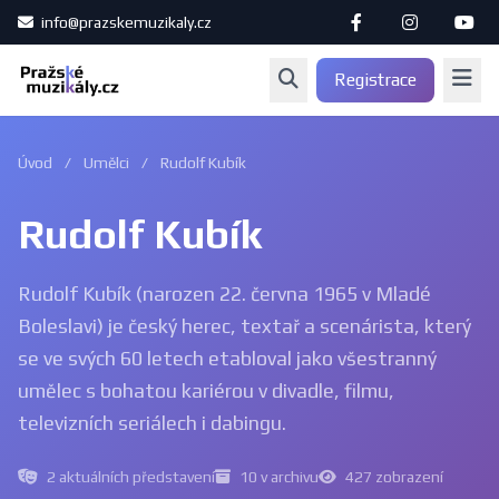
info@prazskemuzikaly.cz
Registrace
Úvod
/
Umělci
/
Rudolf Kubík
Rudolf Kubík
Rudolf Kubík (narozen 22. června 1965 v Mladé
Boleslavi) je český herec, textař a scenárista, který
se ve svých 60 letech etabloval jako všestranný
umělec s bohatou kariérou v divadle, filmu,
televizních seriálech i dabingu.
2 aktuálních představení
10 v archivu
427 zobrazení