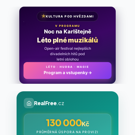
★
KULTURA POD HVĚZDAMI
V PROGRAMU
Noc na Karlštejně
Léto plné muzikálů
Open-air festival nejlepších
divadelních hitů pod
letní oblohou
LÉTO · HUDBA · MAGIE
Program a vstupenky
→
RealFree
.cz
130 000
Kč
PRŮMĚRNÁ ÚSPORA NA PROVIZI