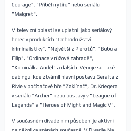
Courage", "Příběh rytíře" nebo seriálu
"Maigret".
V televizní oblasti se uplatnil jako seriálový
herec v produkcích "Dobrodružství
kriminalistiky", "Největší z Pierotů", "Bubu a
Filip", "Ordinace v růžové zahradě",
"Kriminálka Anděl" a dalších. Věnuje se také
dabingu, kde ztvárnil hlavní postavu Geralta z
Rivie v počítačové hře "Zaklínač", Dr. Kriegera
v seriálu "Archer" nebo postavy v "League of
Legends" a "Heroes of Might and Magic V".
V současném divadelním působení je aktivní
na několika scénách současně. V Divadle Na