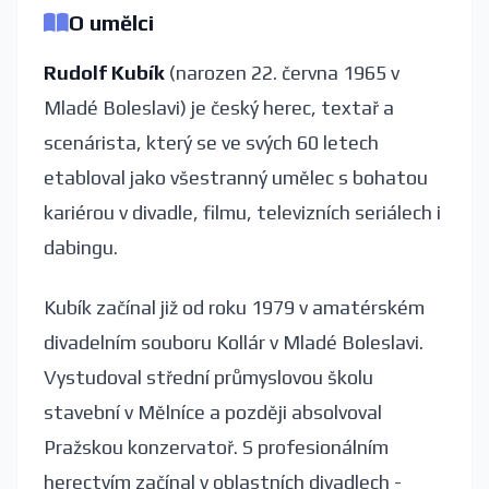
O umělci
Rudolf Kubík
(narozen 22. června 1965 v
Mladé Boleslavi) je český herec, textař a
scenárista, který se ve svých 60 letech
etabloval jako všestranný umělec s bohatou
kariérou v divadle, filmu, televizních seriálech i
dabingu.
Kubík začínal již od roku 1979 v amatérském
divadelním souboru Kollár v Mladé Boleslavi.
Vystudoval střední průmyslovou školu
stavební v Mělníce a později absolvoval
Pražskou konzervatoř. S profesionálním
herectvím začínal v oblastních divadlech -