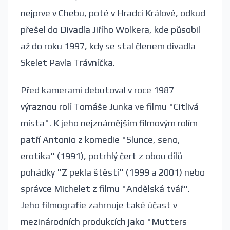
nejprve v Chebu, poté v Hradci Králové, odkud
přešel do Divadla Jiřího Wolkera, kde působil
až do roku 1997, kdy se stal členem divadla
Skelet Pavla Trávníčka.
Před kamerami debutoval v roce 1987
výraznou rolí Tomáše Junka ve filmu "Citlivá
místa". K jeho nejznámějším filmovým rolím
patří Antonio z komedie "Slunce, seno,
erotika" (1991), potrhlý čert z obou dílů
pohádky "Z pekla štěstí" (1999 a 2001) nebo
správce Michelet z filmu "Andělská tvář".
Jeho filmografie zahrnuje také účast v
mezinárodních produkcích jako "Mutters