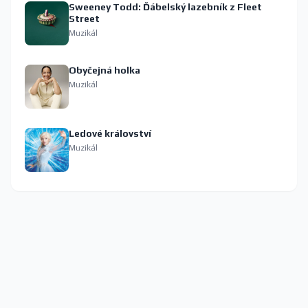
Sweeney Todd: Ďábelský lazebník z Fleet
Street
Muzikál
Obyčejná holka
Muzikál
Ledové království
Muzikál