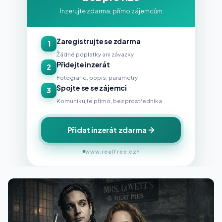
Inzerujte zdarma, přímo zájemcům
Zaregistrujte se zdarma
1
Žádné poplatky ani závazky
Přidejte inzerát
2
Fotografie, popis, parametry
Spojte se se zájemci
3
Komunikujte přímo, bez prostředníka
Přidat inzerát zdarma
www.realfree.cz