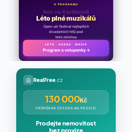
V PROGRAMU
Noc na Karlštejně
Léto plné muzikálů
Open-air festival nejlepších
divadelních hitů pod
letní oblohou
LÉTO · HUDBA · MAGIE
Program a vstupenky
→
RealFree
.cz
130 000
Kč
PRŮMĚRNÁ ÚSPORA NA PROVIZI
Prodejte nemovitost
bez provize