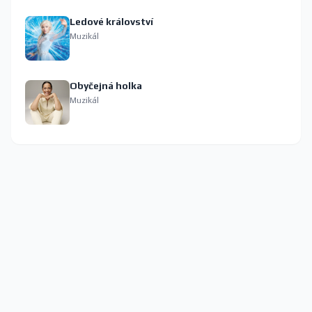
Ledové království
Muzikál
Obyčejná holka
Muzikál