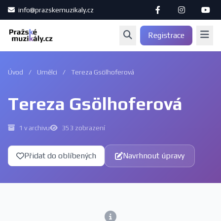
info@prazskemuzikaly.cz
Registrace
Úvod
/
Umělci
/
Tereza Gsölhoferová
Tereza Gsölhoferová
1 v archivu
353 zobrazení
Přidat do oblíbených
Navrhnout úpravy