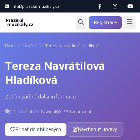
info@prazskemuzikaly.cz
Registrace
Úvod
/
Umělci
/
Tereza Navrátilová Hladíková
Tereza Navrátilová
Hladíková
Zatím žádné další informace...
1 aktuální představení
590 zobrazení
Přidat do oblíbených
Navrhnout úpravy