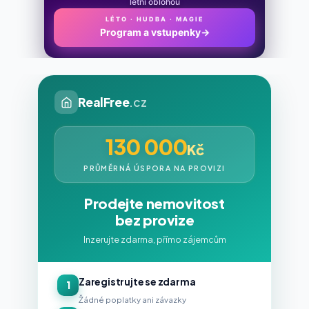
letní oblohou
LÉTO · HUDBA · MAGIE
Program a vstupenky
→
RealFree
.cz
130 000
Kč
PRŮMĚRNÁ ÚSPORA NA PROVIZI
Prodejte nemovitost
bez provize
Inzerujte zdarma, přímo zájemcům
Zaregistrujte se zdarma
1
Žádné poplatky ani závazky