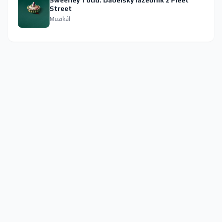
Sweeney Todd: Ďábelský lazebník z Fleet
Street
Muzikál