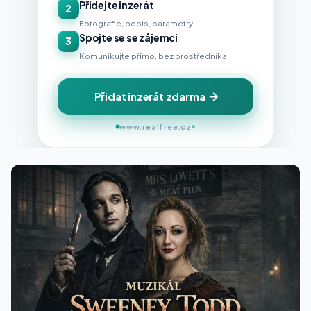
Přidejte inzerát
2
Fotografie, popis, parametry
Spojte se se zájemci
3
Komunikujte přímo, bez prostředníka
Přidat inzerát zdarma
www.realfree.cz