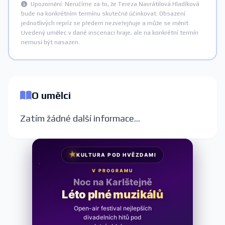
Upozornění: Neručíme za to, že Tereza Navrátilová Hladíková
bude na konkrétním termínu skutečně účinkovat. Obsazení
jednotlivých repríz se předem nezveřejňuje a může se měnit.
Uvedený umělec v dané inscenaci hraje, ale na konkrétní termín
nemusí být nasazen.
O umělci
Zatím žádné další informace...
★
KULTURA POD HVĚZDAMI
V PROGRAMU
Noc na Karlštejně
Léto plné muzikálů
Open-air festival nejlepších
divadelních hitů pod