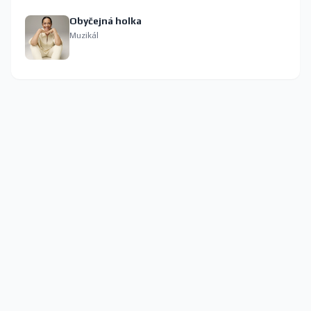
Obyčejná holka
Muzikál