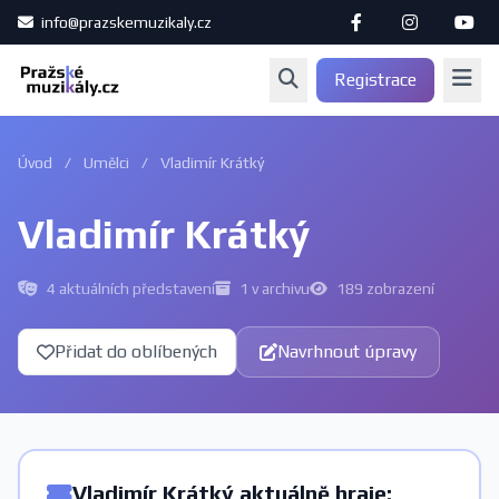
info@prazskemuzikaly.cz
Registrace
Úvod
/
Umělci
/
Vladimír Krátký
Vladimír Krátký
4 aktuálních představení
1 v archivu
189 zobrazení
Přidat do oblíbených
Navrhnout úpravy
Vladimír Krátký aktuálně hraje: