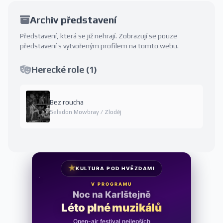
Archiv představení
Představení, která se již nehrají. Zobrazují se pouze
představení s vytvořeným profilem na tomto webu.
Herecké role (1)
Bez roucha
Selsdon Mowbray / Zloděj
★
KULTURA POD HVĚZDAMI
V PROGRAMU
Noc na Karlštejně
Léto plné muzikálů
Open-air festival nejlepších