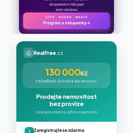
divadelních hitů pod
letní oblohou
LÉTO · HUDBA · MAGIE
Program a vstupenky
→
RealFree
.cz
130 000
Kč
PRŮMĚRNÁ ÚSPORA NA PROVIZI
Prodejte nemovitost
bez provize
Inzerujte zdarma, přímo zájemcům
Zaregistrujte se zdarma
1