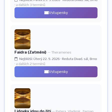
· a dalších 3 termínů
Vstupenky
Faidra (Zatmění)
— Theramenes
Nejbližší: Úterý 22. 9. 2026 · Reduta Divad. sál, Brno
· a dalších 2 termínů
Vstupenky
Lidovky jdou do řiti
— Patera, Vladimír, Zeman