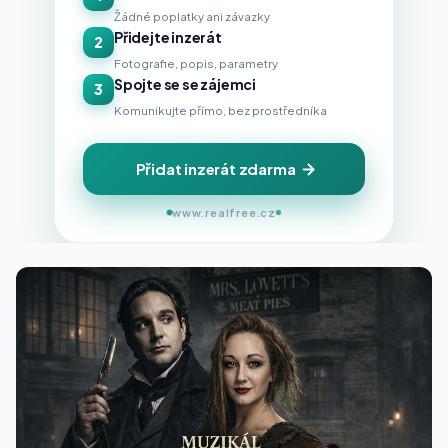
Žádné poplatky ani závazky
Přidejte inzerát
2
Fotografie, popis, parametry
Spojte se se zájemci
3
Komunikujte přímo, bez prostředníka
Přidat inzerát zdarma
www.realfree.cz