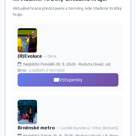
Aktuálně hraná představení a termíny, kde Vladimír Krátký
hraje.
(R)Evoluce
— Dimi
Nejbližší: Pondělí 28. 9. 2026 · Reduta Divad. sál,
Brno
· a dalších 2 termínů
Vstupenky
Brněnské metro
— Ludvík Kundera / Otec (Bohatý)
Nejbližší: Pátek 25. 9. 2026 · Reduta Divad. sál, Brno