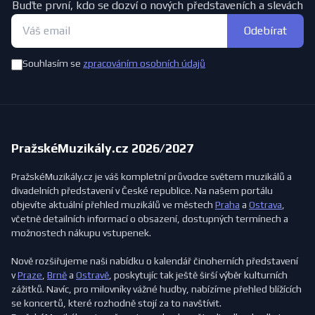
Buďte první, kdo se dozví o nových představeních a slevách
Odebírat
Souhlasím se
zpracováním osobních údajů
PražskéMuzikály.cz 2026/2027
PražskéMuzikály.cz je váš kompletní průvodce světem muzikálů a
divadelních představení v České republice. Na našem portálu
objevíte aktuální přehled muzikálů ve městech
Praha
a
Ostrava
,
včetně detailních informací o obsazení, dostupných termínech a
možnostech nákupu vstupenek.
Nově rozšiřujeme naši nabídku o kalendář činoherních představení
v
Praze
,
Brně
a
Ostravě
, poskytujíc tak ještě širší výběr kulturních
zážitků. Navíc, pro milovníky vážné hudby, nabízíme přehled blížících
se koncertů, které rozhodně stojí za to navštívit.