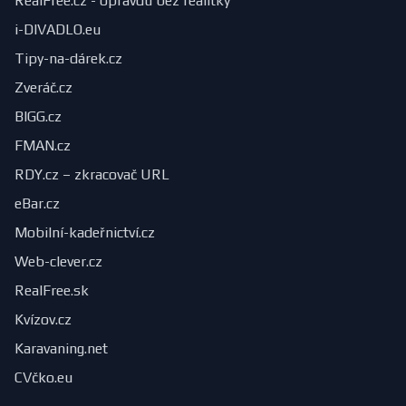
RealFree.cz - opravdu bez realitky
i-DIVADLO.eu
Tipy-na-dárek.cz
Zveráč.cz
BIGG.cz
FMAN.cz
RDY.cz – zkracovač URL
eBar.cz
Mobilní-kadeřnictví.cz
Web-clever.cz
RealFree.sk
Kvízov.cz
Karavaning.net
CVčko.eu