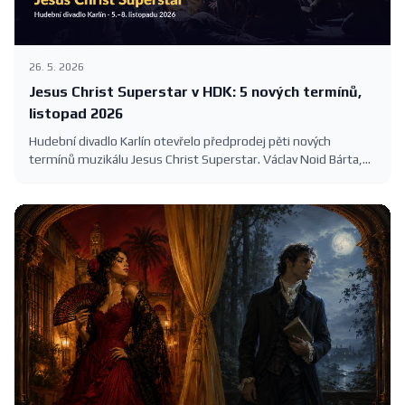
26. 5. 2026
Jesus Christ Superstar v HDK: 5 nových termínů,
listopad 2026
Hudební divadlo Karlín otevřelo předprodej pěti nových
termínů muzikálu Jesus Christ Superstar. Václav Noid Bárta,
Roman Tomeš, Eva Burešová a Dasha na Velké scéně 5.–8.
listopadu 2026. Vstupenky 390–1390 Kč.