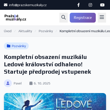
info@prazskemuzikaly.cz
Registrace
Úvod
/
Aktuality
/
Pozvánky
/
Kompletní obsazení muzikálu Ledo
Pozvánky
Kompletní obsazení muzikálu
Ledové království odhaleno!
Startuje předprodej vstupenek
Pavel
6. 10. 2025