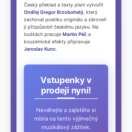
Český překlad a texty písní vytvořil
Ondřej Gregor Brzobohatý
, který
zachoval poetiku originálu a zároveň
ji přizpůsobil českému jazyku. Na
loutkách pracuje
Martin Péč
a
kouzelnické efekty připravuje
Jaroslav Kunc
.
Vstupenky v
prodeji nyní!
Neváhejte a zajistěte si
místa na tento výjimečný
muzikálový zážitek.