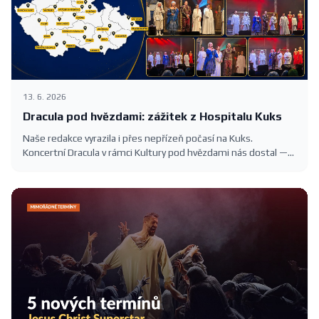
13. 6. 2026
Dracula pod hvězdami: zážitek z Hospitalu Kuks
Naše redakce vyrazila i přes nepřízeň počasí na Kuks.
Koncertní Dracula v rámci Kultury pod hvězdami nás dostal —
romantika, slavné melodie Karla Svobody a barokní kulisa
Hospitalu.