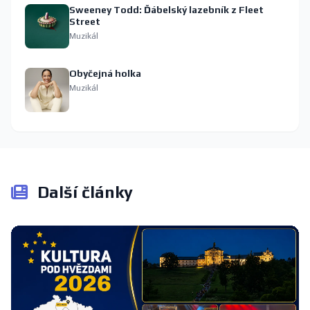
Sweeney Todd: Ďábelský lazebník z Fleet
Street
Muzikál
Obyčejná holka
Muzikál
Další články