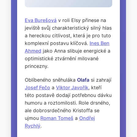
Eva Burešová
v roli Elsy přinese na
jeviště svůj charakteristický silný hlas
a hereckou citlivost, která je pro tuto
komplexní postavu klíčová.
Ines Ben
Ahmed
jako Anna slibuje energické a
optimistické ztvárnění milované
princezny.
Oblíbeného sněhuláka
Olafa
si zahrají
Josef Fečo
a
Viktor Javořík
, kteří
této postavě dodají potřebnou dávku
humoru a roztomilosti. Role drsného,
ale dobrosrdečného Kristoffa se
ujmou
Roman Tomeš
a
Ondřej
Rychlý
.