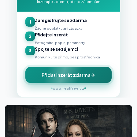
Inzerujte zdarma, přímo zájemcům
Zaregistrujte se zdarma
1
Žádné poplatky ani závazky
Přidejte inzerát
2
Fotografie, popis, parametry
Spojte se se zájemci
3
Komunikujte přímo, bez prostředníka
Přidat inzerát zdarma
www.realfree.cz