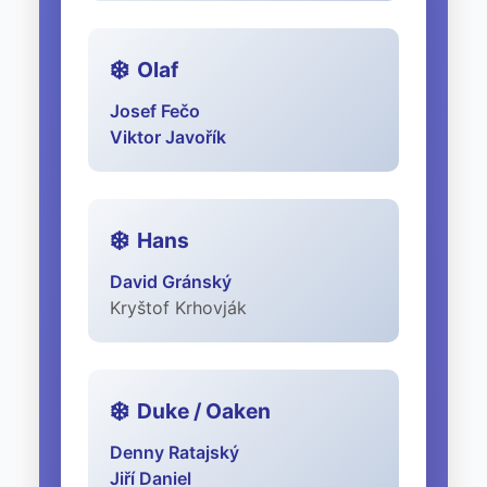
Olaf
Josef Fečo
Viktor Javořík
Hans
David Gránský
Kryštof Krhovják
Duke / Oaken
Denny Ratajský
Jiří Daniel