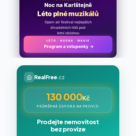
Noc na Karlštejně
Léto plné muzikálů
Open-air festival nejlepších
divadelních hitů pod
letní oblohou
LÉTO · HUDBA · MAGIE
Program a vstupenky
→
RealFree
.cz
130 000
Kč
PRŮMĚRNÁ ÚSPORA NA PROVIZI
Prodejte nemovitost
bez provize