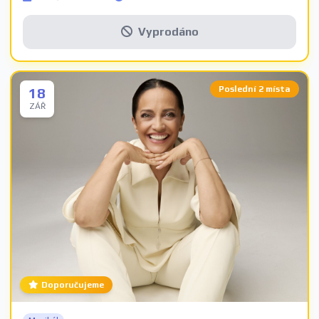
Vyprodáno
Poslední 2 místa
18
ZÁŘ
Doporučujeme