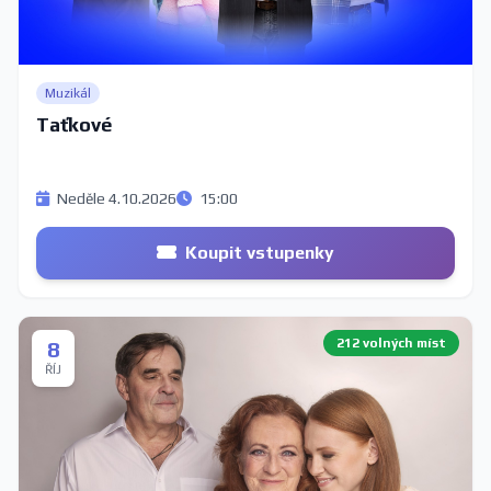
Muzikál
Taťkové
Neděle 4.10.2026
15:00
Koupit vstupenky
212 volných míst
8
ŘÍJ