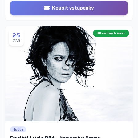
Koupit vstupenky
38 volných míst
25
ZÁŘ
Hudba