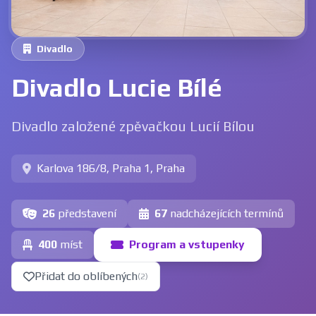
Divadlo
Divadlo Lucie Bílé
Divadlo založené zpěvačkou Lucií Bílou
Karlova 186/8, Praha 1, Praha
26
představení
67
nadcházejících termínů
400
míst
Program a vstupenky
Přidat do oblíbených
(2)