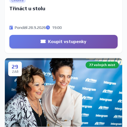
Činohra
Třináct u stolu
Pondělí 28.9.2026
19:00
Koupit vstupenky
77 volných míst
29
ZÁŘ