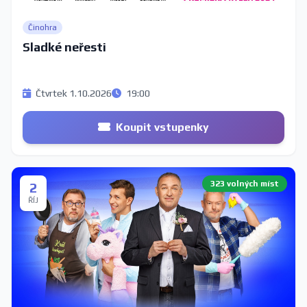
Činohra
Sladké neřesti
Čtvrtek 1.10.2026
19:00
Koupit vstupenky
323 volných míst
2
ŘÍJ