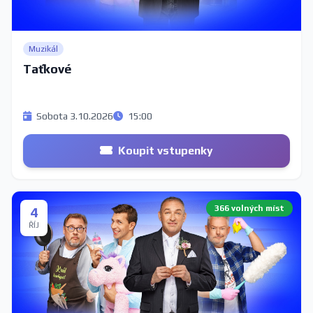
Muzikál
Taťkové
Sobota 3.10.2026
15:00
Koupit vstupenky
366 volných míst
4
ŘÍJ