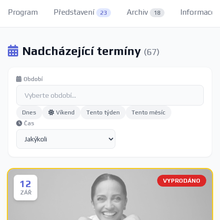
Program
Představení
Archiv
Informace
23
18
Nadcházející termíny
(67)
Období
Dnes
Víkend
Tento týden
Tento měsíc
Čas
VYPRODÁNO
12
ZÁŘ