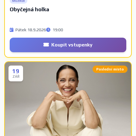
Muzikál
Obyčejná holka
Pátek 18.9.2026
19:00
Koupit vstupenky
Poslední místo
19
ZÁŘ