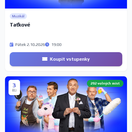
Muzikál
Taťkové
Pátek 2.10.2026
19:00
Koupit vstupenky
292 volných míst
3
ŘÍJ