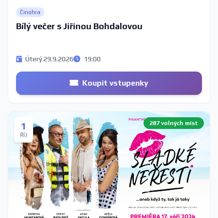
Činohra
Bílý večer s Jiřinou Bohdalovou
Úterý 29.9.2026
19:00
Koupit vstupenky
287 volných míst
1
ŘÍJ