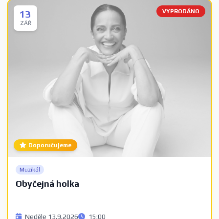
VYPRODÁNO
13
ZÁŘ
Doporučujeme
Muzikál
Obyčejná holka
Neděle 13.9.2026
15:00