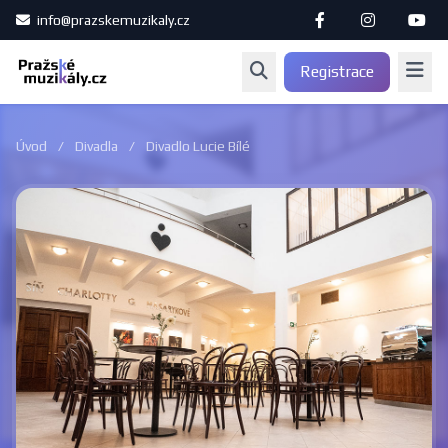
info@prazskemuzikaly.cz
Registrace
Úvod
/
Divadla
/
Divadlo Lucie Bílé