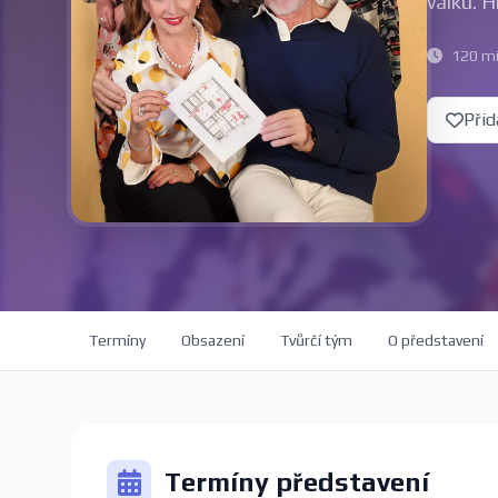
válku. 
120 m
Přid
Termíny
Obsazení
Tvůrčí tým
O představení
Termíny představení