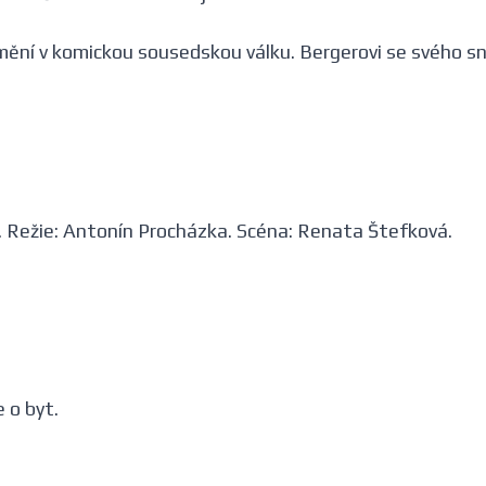
 mění v komickou sousedskou válku. Bergerovi se svého s
ie. Režie: Antonín Procházka. Scéna: Renata Štefková.
 o byt.