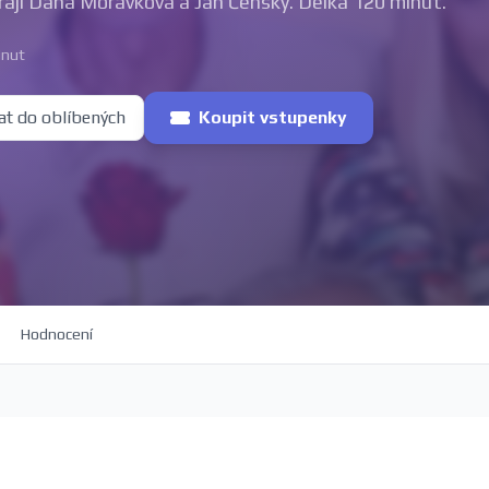
Hrají Dana Morávková a Jan Čenský. Délka 120 minut.
inut
at do oblíbených
Koupit vstupenky
Hodnocení