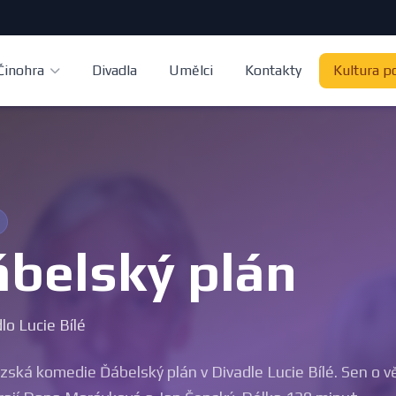
Činohra
Divadla
Umělci
Kontakty
Kultura p
belský plán
lo Lucie Bílé
zská komedie Ďábelský plán v Divadle Lucie Bílé. Sen o 