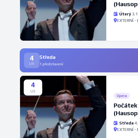
(Hausop
Brno 20
Úterý
3.1
EXTERNÍ - 
4
Středa
LIS
1 představení
4
LIS
Opera
Počátek
(Hausop
Brno 20
Středa
4
EXTERNÍ - 