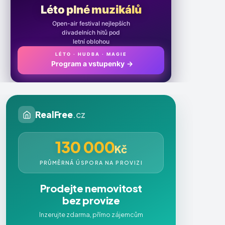
Léto plné muzikálů
Open-air festival nejlepších
divadelních hitů pod
letní oblohou
LÉTO · HUDBA · MAGIE
Program a vstupenky
→
RealFree
.cz
130 000
Kč
PRŮMĚRNÁ ÚSPORA NA PROVIZI
Prodejte nemovitost
bez provize
Inzerujte zdarma, přímo zájemcům