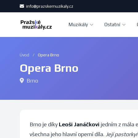
info@prazskemuzikaly.cz
Muzikály
Ostatní
Úvod
/
Opera Brno
Opera Brno
Brno
Brno je díky
Leoši Janáčkovi
jedním z mála 
všechna jeho hlavní operní díla.
Její pastorky