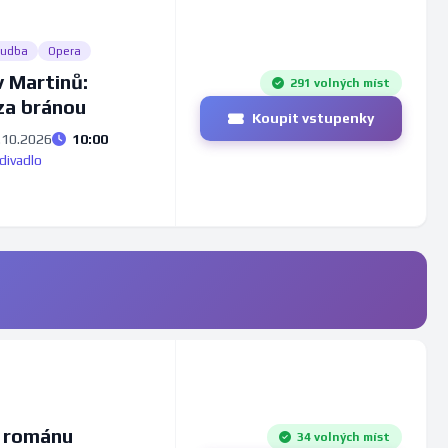
udba
Opera
 Martinů:
291 volných míst
za bránou
Koupit vstupenky
.10.2026
10:00
divadlo
 románu
34 volných míst