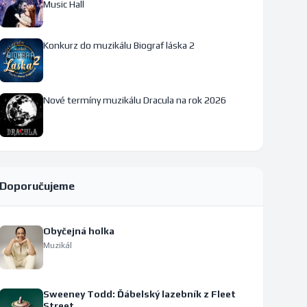
Music Hall
Konkurz do muzikálu Biograf láska 2
Nové termíny muzikálu Dracula na rok 2026
Doporučujeme
Obyčejná holka
Muzikál
Sweeney Todd: Ďábelský lazebník z Fleet
Street