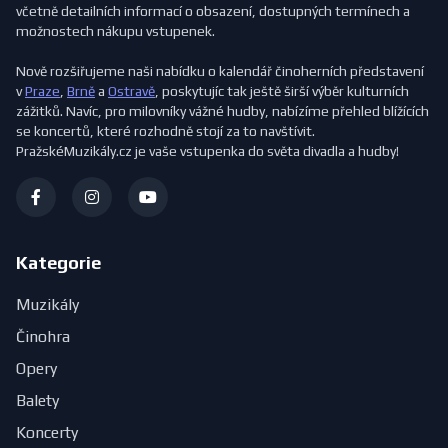
včetně detailních informací o obsazení, dostupných termínech a
možnostech nákupu vstupenek.
Nově rozšiřujeme naši nabídku o kalendář činoherních představení
v
Praze
,
Brně
a
Ostravě
, poskytujíc tak ještě širší výběr kulturních
zážitků. Navíc, pro milovníky vážné hudby, nabízíme přehled blížících
se koncertů, které rozhodně stojí za to navštívit.
PražskéMuzikály.cz je vaše vstupenka do světa divadla a hudby!
Kategorie
Muzikály
Činohra
Opery
Balety
Koncerty