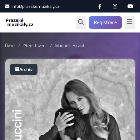
info@prazskemuzikaly.cz
Registrace
Úvod
/
Představení
/
Manon Lescaut
Archiv