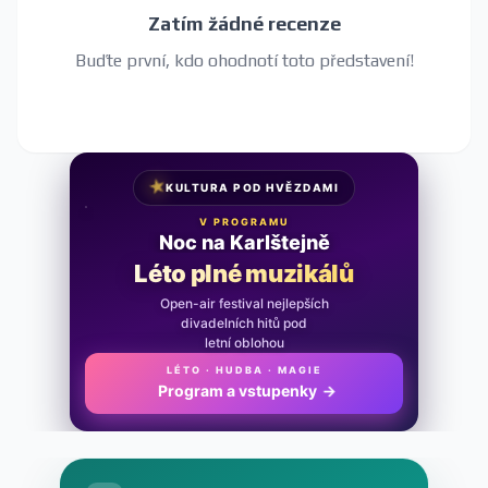
Zatím žádné recenze
Buďte první, kdo ohodnotí toto představení!
★
KULTURA POD HVĚZDAMI
V PROGRAMU
Noc na Karlštejně
Léto plné muzikálů
Open-air festival nejlepších
divadelních hitů pod
letní oblohou
LÉTO · HUDBA · MAGIE
Program a vstupenky
→