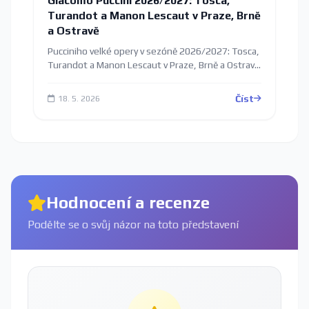
Giacomo Puccini 2026/2027: Tosca,
Turandot a Manon Lescaut v Praze, Brně
a Ostravě
Pucciniho velké opery v sezóně 2026/2027: Tosca,
Turandot a Manon Lescaut v Praze, Brně a Ostravě
— konkrétní termíny a kde koupit vstupenky.
Číst
18. 5. 2026
Hodnocení a recenze
Podělte se o svůj názor na toto představení