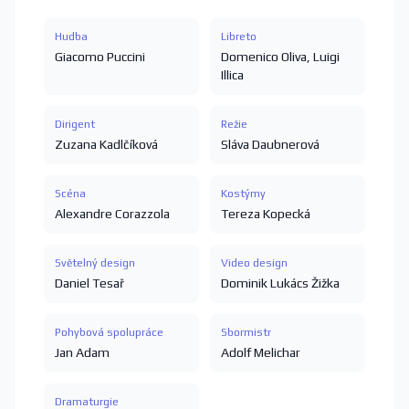
Hudba
Libreto
Giacomo Puccini
Domenico Oliva
,
Luigi
Illica
Dirigent
Režie
Zuzana Kadlčíková
Sláva Daubnerová
Scéna
Kostýmy
Alexandre Corazzola
Tereza Kopecká
Světelný design
Video design
Daniel Tesař
Dominik Lukács Žižka
Pohybová spolupráce
Sbormistr
Jan Adam
Adolf Melichar
Dramaturgie