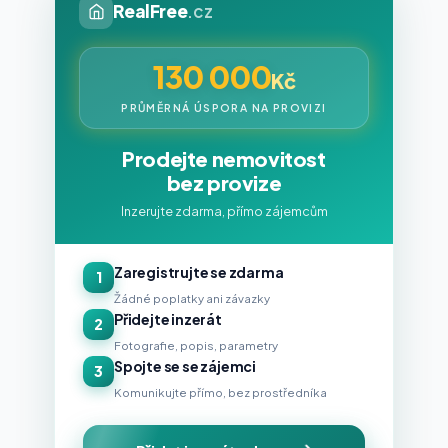
RealFree
.cz
130 000
Kč
PRŮMĚRNÁ ÚSPORA NA PROVIZI
Prodejte nemovitost
bez provize
Inzerujte zdarma, přímo zájemcům
Zaregistrujte se zdarma
1
Žádné poplatky ani závazky
Přidejte inzerát
2
Fotografie, popis, parametry
Spojte se se zájemci
3
Komunikujte přímo, bez prostředníka