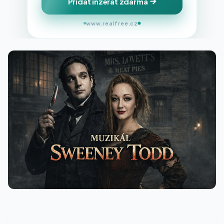
Přidat inzerát zdarma
www.realfree.cz