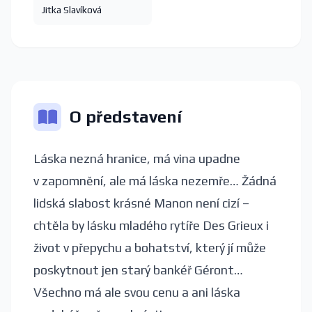
Jitka Slavíková
O představení
Láska nezná hranice, má vina upadne
v zapomnění, ale má láska nezemře… Žádná
lidská slabost krásné Manon není cizí –
chtěla by lásku mladého rytíře Des Grieux i
život v přepychu a bohatství, který jí může
poskytnout jen starý bankéř Géront…
Všechno má ale svou cenu a ani láska