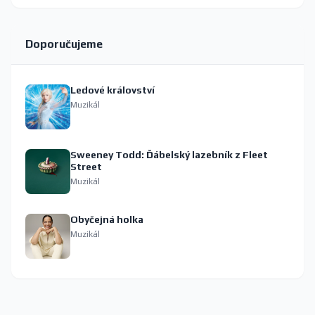
Doporučujeme
Ledové království
Muzikál
Sweeney Todd: Ďábelský lazebník z Fleet
Street
Muzikál
Obyčejná holka
Muzikál