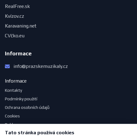
RealFree.sk
Kvízov.cz
Karavaning.net
CVčko.eu
Informace
info@prazskemuzikaly.cz
Informace
Kontakty
Podmínky použití
Ochrana osobních údajů
Cookies
Reklama
Tato stránka používá cookies
Jak se obléknout do divadla