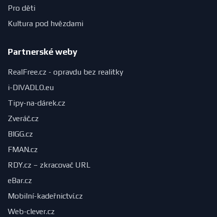
Pro děti
Kultura pod hvězdami
Partnerské weby
RealFree.cz - opravdu bez realitky
i-DIVADLO.eu
Tipy-na-dárek.cz
Zveráč.cz
BIGG.cz
FMAN.cz
RDY.cz – zkracovač URL
eBar.cz
Mobilní-kadeřnictví.cz
Web-clever.cz