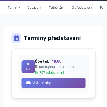
Termíny
Obsazení
Tvůrčí tým
O představení
Foto
Termíny představení
Čtvrtek
19:00
5
RockOpera Praha, Praha
LIS
707 volných míst
Vstupenky