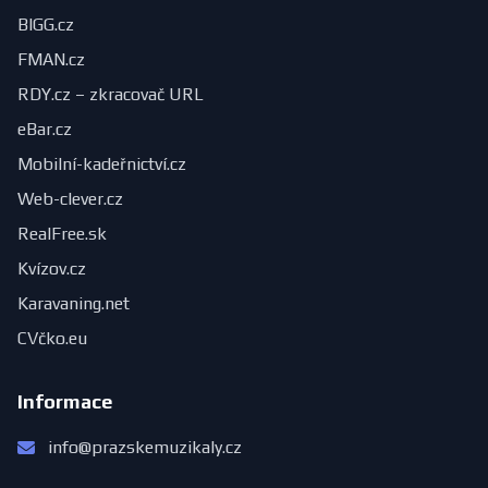
BIGG.cz
FMAN.cz
RDY.cz – zkracovač URL
eBar.cz
Mobilní-kadeřnictví.cz
Web-clever.cz
RealFree.sk
Kvízov.cz
Karavaning.net
CVčko.eu
Informace
info@prazskemuzikaly.cz