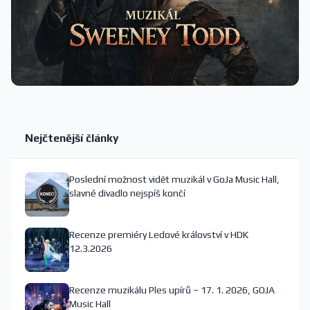
Nejčtenější články
Poslední možnost vidět muzikál v GoJa Music Hall,
slavné divadlo nejspíš končí
Recenze premiéry Ledové království v HDK
12.3.2026
Recenze muzikálu Ples upírů – 17. 1. 2026, GOJA
Music Hall