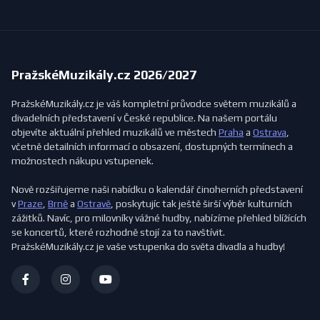
PražskéMuzikály.cz 2026/2027
PražskéMuzikály.cz je váš kompletní průvodce světem muzikálů a
divadelních představení v České republice. Na našem portálu
objevíte aktuální přehled muzikálů ve městech
Praha
a
Ostrava
,
včetně detailních informací o obsazení, dostupných termínech a
možnostech nákupu vstupenek.
Nově rozšiřujeme naši nabídku o kalendář činoherních představení
v
Praze
,
Brně
a
Ostravě
, poskytujíc tak ještě širší výběr kulturních
zážitků. Navíc, pro milovníky vážné hudby, nabízíme přehled blížících
se koncertů, které rozhodně stojí za to navštívit.
PražskéMuzikály.cz je vaše vstupenka do světa divadla a hudby!