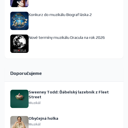
Konkurz do muzikálu Biograf láska 2
Nové termíny muzikálu Dracula na rok 2026
Doporučujeme
Sweeney Todd: Ďábelský lazebník z Fleet
Street
Muzikál
Obyčejná holka
Muzikál