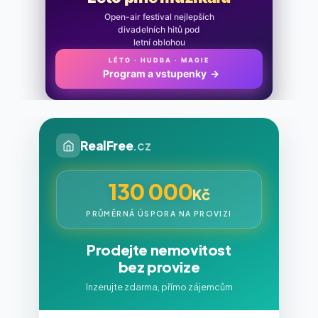
Open-air festival nejlepších
divadelních hitů pod
letní oblohou
LÉTO · HUDBA · MAGIE
Program a vstupenky
→
RealFree
.cz
130 000
Kč
PRŮMĚRNÁ ÚSPORA NA PROVIZI
Prodejte nemovitost
bez provize
Inzerujte zdarma, přímo zájemcům