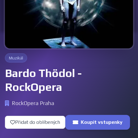
Muzikál
Bardo Thödol -
RockOpera
RockOpera Praha
Přidat do oblíbených
Koupit vstupenky