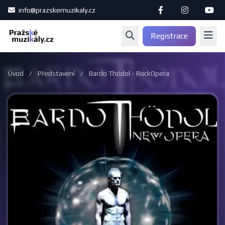
info@prazskemuzikaly.cz
Registrace
Úvod
/
Představení
/
Bardo Thödol - RockOpera