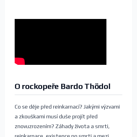
O rockopeře Bardo Thödol
Co se děje před reinkarnací? Jakými výzvami
a zkouškami musí duše projít před
znovuzrozením? Záhady života a smrti,
reinkarnace, existence po smrti a mezi