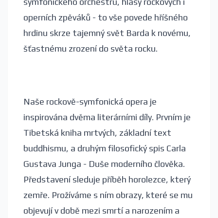
symfonického orchestru, hlasy rockových i
operních zpěváků - to vše povede hříšného
hrdinu skrze tajemný svět Barda k novému,
šťastnému zrození do světa rocku.
Naše rockově-symfonická opera je
inspirována dvěma literárními díly. Prvním je
Tibetská kniha mrtvých, základní text
buddhismu, a druhým filosofický spis Carla
Gustava Junga - Duše moderního člověka.
Představení sleduje příběh horolezce, který
zemře. Prožíváme s ním obrazy, které se mu
objevují v době mezi smrtí a narozením a