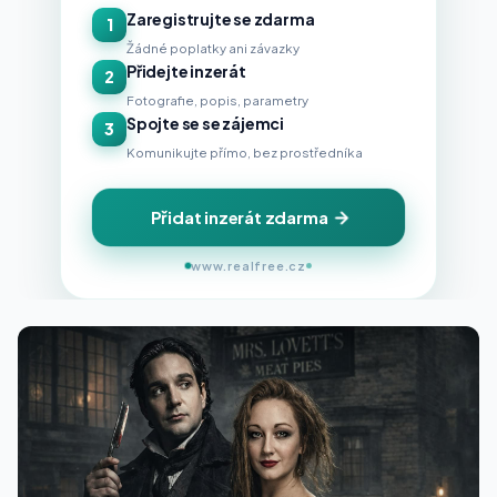
Zaregistrujte se zdarma
1
Žádné poplatky ani závazky
Přidejte inzerát
2
Fotografie, popis, parametry
Spojte se se zájemci
3
Komunikujte přímo, bez prostředníka
Přidat inzerát zdarma
www.realfree.cz