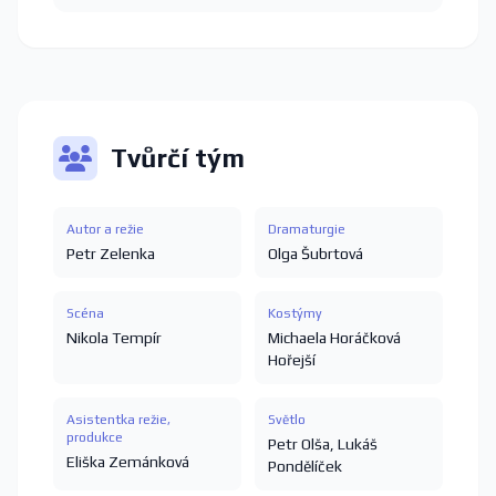
Tvůrčí tým
Autor a režie
Dramaturgie
Petr Zelenka
Olga Šubrtová
Scéna
Kostýmy
Nikola Tempír
Michaela Horáčková
Hořejší
Asistentka režie,
Světlo
produkce
Petr Olša
,
Lukáš
Eliška Zemánková
Pondělíček