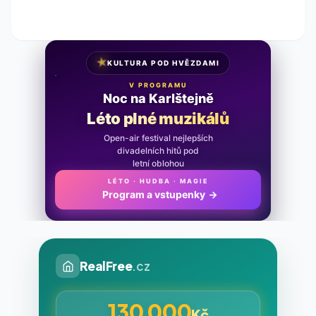
★
KULTURA POD HVĚZDAMI
V PROGRAMU
Noc na Karlštejně
Léto plné muzikálů
Open-air festival nejlepších
divadelních hitů pod
letní oblohou
LÉTO · HUDBA · MAGIE
Program a vstupenky
→
RealFree
.cz
130 000
Kč