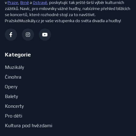
v
Praze
,
Brně
a
Ostravě
, poskytujíc tak ještě širší výběr kulturních
zážitků. Navíc, pro milovníky vážné hudby, nabízíme přehled blížících
se koncertů, které rozhodně stojí za to navštívit.
PražskéMuzikály.cz je vaše vstupenka do světa divadla a hudby!
Kategorie
Muzikály
Činohra
Opery
Balety
Koncerty
Pro děti
Kultura pod hvězdami