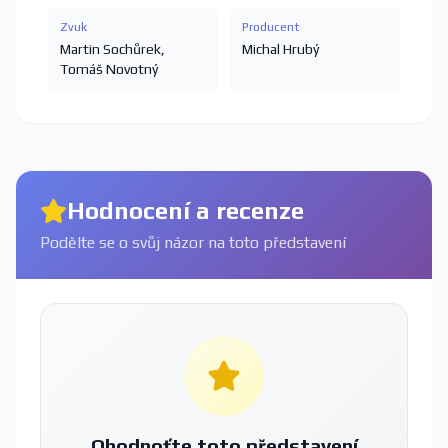
Zvuk
Producent
Martin Sochůrek
,
Michal Hrubý
Tomáš Novotný
Hodnocení a recenze
Podělte se o svůj názor na toto představení
Ohodnoťte toto představení