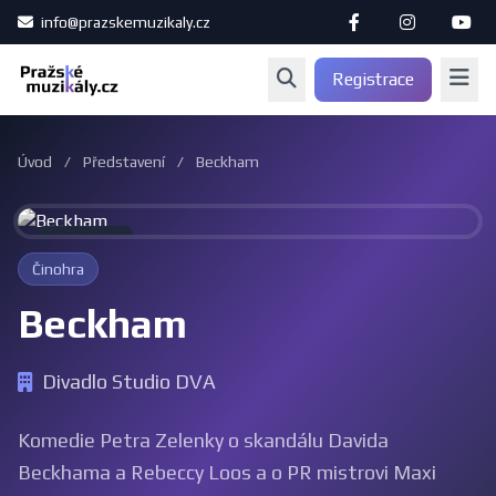
info@prazskemuzikaly.cz
Registrace
Úvod
/
Představení
/
Beckham
Archiv
Činohra
Beckham
Divadlo Studio DVA
Komedie Petra Zelenky o skandálu Davida
Beckhama a Rebeccy Loos a o PR mistrovi Maxi