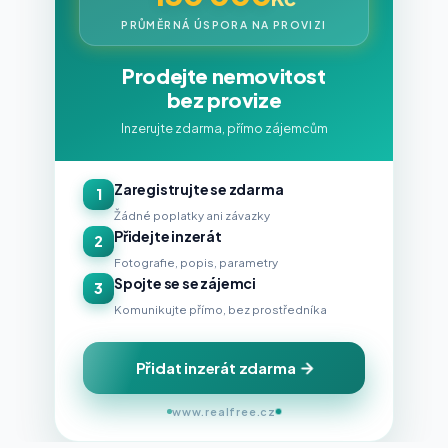
PRŮMĚRNÁ ÚSPORA NA PROVIZI
Prodejte nemovitost
bez provize
Inzerujte zdarma, přímo zájemcům
Zaregistrujte se zdarma
1
Žádné poplatky ani závazky
Přidejte inzerát
2
Fotografie, popis, parametry
Spojte se se zájemci
3
Komunikujte přímo, bez prostředníka
Přidat inzerát zdarma
www.realfree.cz