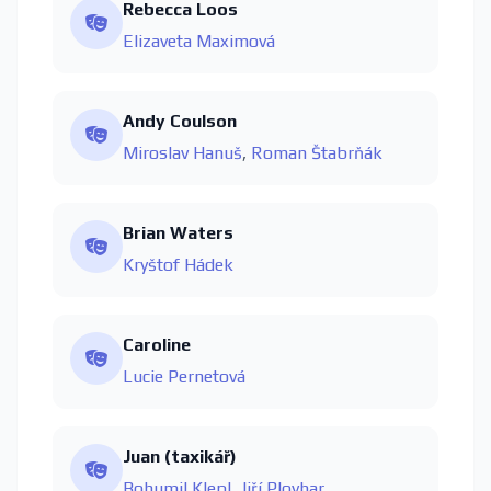
Rebecca Loos
Elizaveta Maximová
Andy Coulson
Miroslav Hanuš
,
Roman Štabrňák
Brian Waters
Kryštof Hádek
Caroline
Lucie Pernetová
Juan (taxikář)
Bohumil Klepl
,
Jiří Ployhar