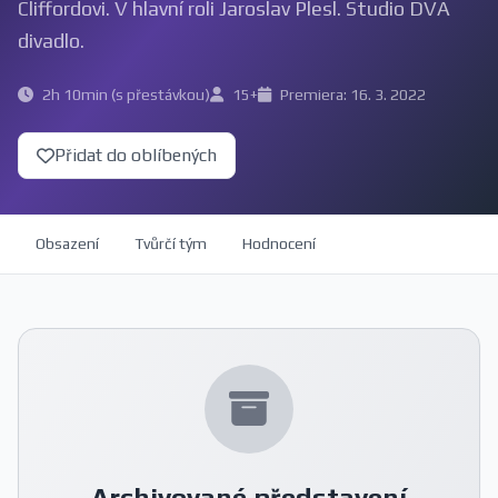
Cliffordovi. V hlavní roli Jaroslav Plesl. Studio DVA
divadlo.
2h 10min (s přestávkou)
15+
Premiera: 16. 3. 2022
Přidat do oblíbených
Obsazení
Tvůrčí tým
Hodnocení
Archivované představení