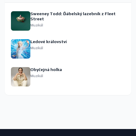
Sweeney Todd: Ďábelský lazebník z Fleet
Street
Muzikál
Ledové království
Muzikál
Obyčejná holka
Muzikál