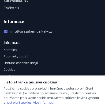
Karavaning.net
CVčko.eu
Informace
info@prazskemuzikaly.cz
Informace
Kontakty
Podmínky použití
Ochrana osobních údajů
Cookies
Reklama
Tato stránka používá cookies
Jak se obléknout do divadla
Používáme cookies pro základní funkčnost webu a pro měření
návštěvnosti (na základě oprávněného zájmu). Reklamní cookies
používáme jen s vaším souhlasem. Měření můžete kdykoli vypnout
v
nastavení cookies
.
Více informací
© 2026 PražskéMuzikály.cz. Všechna práva vyhrazena.