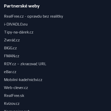
Partnerské weby
RealFree.cz - opravdu bez realitky
i-DIVADLO.eu
Tipy-na-dárek.cz
Zveráč.cz
BIGG.cz
FMAN.cz
RDY.cz – zkracovač URL
eBar.cz
Mobilní-kadeřnictví.cz
Web-clever.cz
RealFree.sk
Kvízov.cz