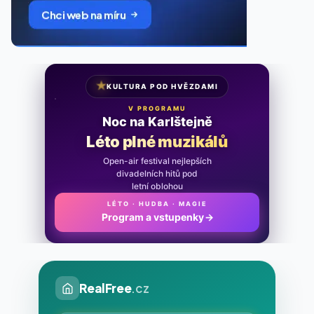
★
KULTURA POD HVĚZDAMI
V PROGRAMU
Noc na Karlštejně
Léto plné muzikálů
Open-air festival nejlepších
divadelních hitů pod
letní oblohou
LÉTO · HUDBA · MAGIE
Program a vstupenky
→
RealFree
.cz