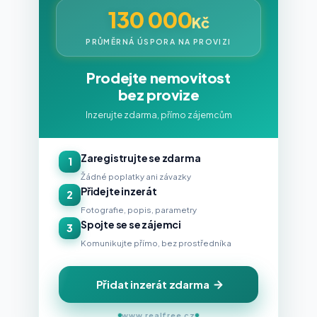
130 000
Kč
PRŮMĚRNÁ ÚSPORA NA PROVIZI
Prodejte nemovitost
bez provize
Inzerujte zdarma, přímo zájemcům
Zaregistrujte se zdarma
1
Žádné poplatky ani závazky
Přidejte inzerát
2
Fotografie, popis, parametry
Spojte se se zájemci
3
Komunikujte přímo, bez prostředníka
Přidat inzerát zdarma
www.realfree.cz