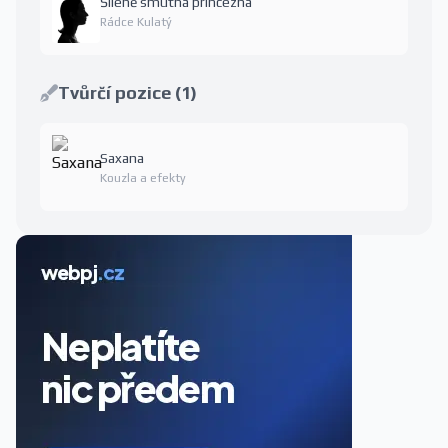
Šíleně smutná princezna
Rádce Kulatý
Tvůrčí pozice (1)
Saxana
Kouzla a efekty