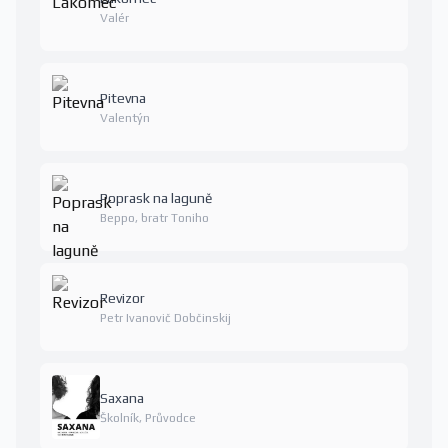
Valér
Pitevna
Valentýn
Poprask na laguně
Beppo, bratr Toniho
Revizor
Petr Ivanovič Dobčinskij
Saxana
Školník, Průvodce