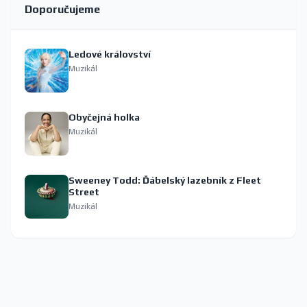
Doporučujeme
Ledové království
Muzikál
Obyčejná holka
Muzikál
Sweeney Todd: Ďábelský lazebník z Fleet
Street
Muzikál