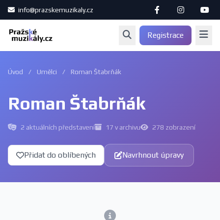
info@prazskemuzikaly.cz
Registrace
Úvod
/
Umělci
/
Roman Štabrňák
Roman Štabrňák
2 aktuálních představení
17 v archivu
278 zobrazení
Přidat do oblíbených
Navrhnout úpravy