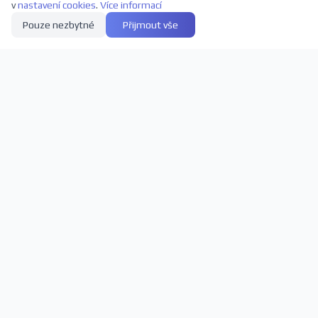
v
nastavení cookies
.
Více informací
Pouze nezbytné
Přijmout vše