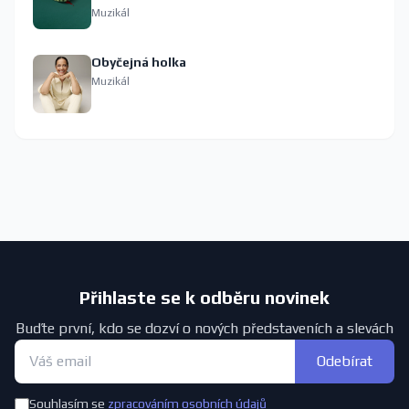
Muzikál
Obyčejná holka
Muzikál
Přihlaste se k odběru novinek
Buďte první, kdo se dozví o nových představeních a slevách
Odebírat
Souhlasím se
zpracováním osobních údajů