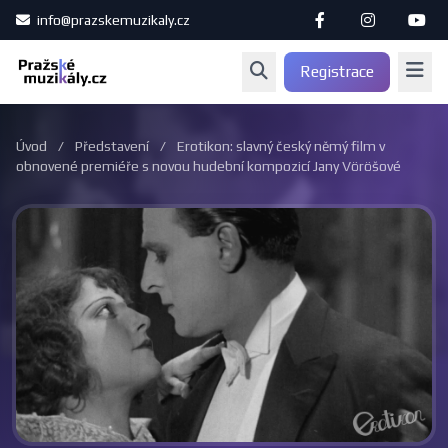
info@prazskemuzikaly.cz
Registrace
Úvod
/
Představení
/
Erotikon: slavný český němý film v
obnovené premiéře s novou hudební kompozicí Jany Vöröšové