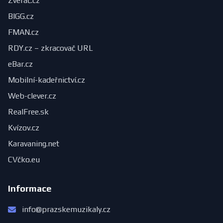
Zveráč.cz
BIGG.cz
FMAN.cz
RDY.cz – zkracovač URL
eBar.cz
Mobilní-kadeřnictví.cz
Web-clever.cz
RealFree.sk
Kvízov.cz
Karavaning.net
CVčko.eu
Informace
info@prazskemuzikaly.cz