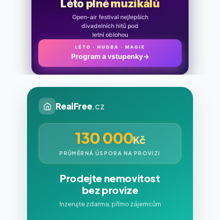
Léto plné muzikálů
Open-air festival nejlepších
divadelních hitů pod
letní oblohou
LÉTO · HUDBA · MAGIE
Program a vstupenky
→
RealFree
.cz
130 000
Kč
PRŮMĚRNÁ ÚSPORA NA PROVIZI
Prodejte nemovitost
bez provize
Inzerujte zdarma, přímo zájemcům