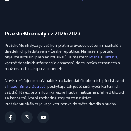
PražskéMuzikály.cz 2026/2027
PražskéMuzikály.cz je váš kompletní průvodce světem muzikálů a
divadelních představení v České republice. Na našem portálu
objevíte aktuální přehled muzikálů ve městech
Praha
a
Ostrava
,
včetně detailních informací o obsazení, dostupných termínech a
možnostech nákupu vstupenek.
Nově rozšiřujeme naši nabídku o kalendář činoherních představení
v
Praze
,
Brně
a
Ostravě
, poskytujíc tak ještě širší výběr kulturních
zážitků. Navíc, pro milovníky vážné hudby, nabízíme přehled blížících
se koncertů, které rozhodně stojí za to navštívit.
PražskéMuzikály.cz je vaše vstupenka do světa divadla a hudby!