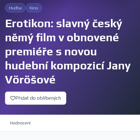
Hudba
Kino
Erotikon: slavný český
němý film v obnovené
premiéře s novou
hudební kompozicí Jany
Vöröšové
Přidat do oblíbených
Hodnocení