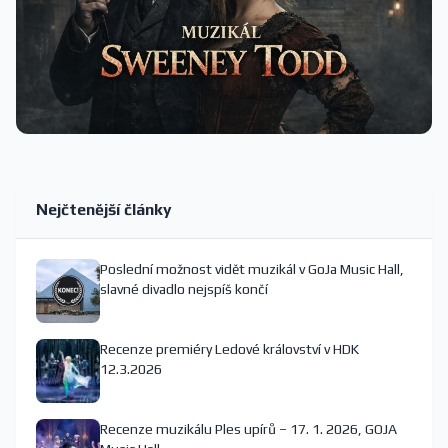
Nejčtenější články
Poslední možnost vidět muzikál v GoJa Music Hall,
slavné divadlo nejspíš končí
Recenze premiéry Ledové království v HDK
12.3.2026
Recenze muzikálu Ples upírů – 17. 1. 2026, GOJA