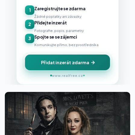
Zaregistrujte se zdarma
1
Žádné poplatky ani závazky
Přidejte inzerát
2
Fotografie, popis, parametry
Spojte se se zájemci
3
Komunikujte přímo, bez prostředníka
Přidat inzerát zdarma
www.realfree.cz