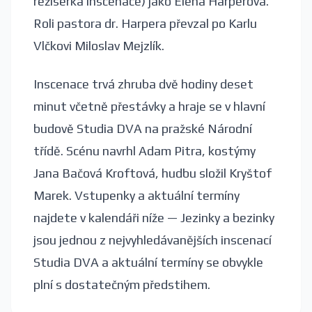
režisérka inscenace) jako Elena Harperová.
Roli pastora dr. Harpera převzal po Karlu
Vlčkovi Miloslav Mejzlík.
Inscenace trvá zhruba dvě hodiny deset
minut včetně přestávky a hraje se v hlavní
budově Studia DVA na pražské Národní
třídě. Scénu navrhl Adam Pitra, kostýmy
Jana Bačová Kroftová, hudbu složil Kryštof
Marek. Vstupenky a aktuální termíny
najdete v kalendáři níže — Jezinky a bezinky
jsou jednou z nejvyhledávanějších inscenací
Studia DVA a aktuální termíny se obvykle
plní s dostatečným předstihem.