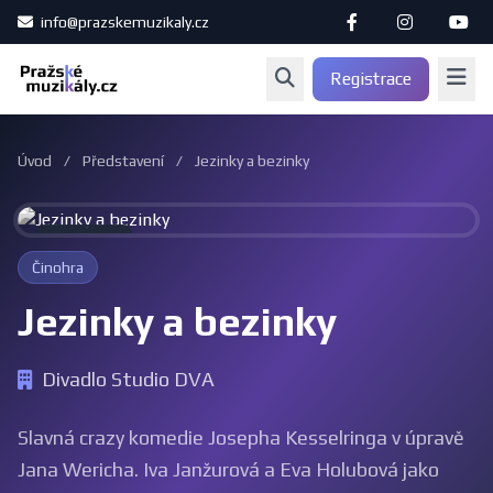
info@prazskemuzikaly.cz
Registrace
Úvod
/
Představení
/
Jezinky a bezinky
Archiv
Činohra
Jezinky a bezinky
Divadlo Studio DVA
Slavná crazy komedie Josepha Kesselringa v úpravě
Jana Wericha. Iva Janžurová a Eva Holubová jako