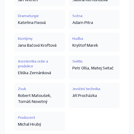
Dramaturgie
Scéna
Kateřina Fixová
Adam Pitra
Kostýmy
Hudba
Jana Bačová Kroftová
Kryštof Marek
Asistentka režie a
Světlo
produkce
Petr Olša
,
Matej Svitač
Eliška Zemánková
Zvuk
Jevištní technika
Robert Matoušek
,
Jiří Procházka
Tomáš Novotný
Producent
Michal Hrubý