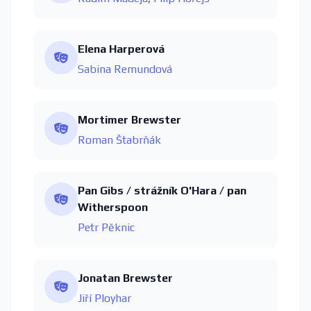
Elena Harperová
Sabina Remundová
Mortimer Brewster
Roman Štabrňák
Pan Gibs / strážník O'Hara / pan
Witherspoon
Petr Pěknic
Jonatan Brewster
Jiří Ployhar