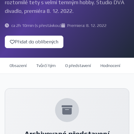
roztomilé tety s velmi temným hobby. Studio DVA
divadlo, premiéra 8. 12. 2022.
ca 2h 10min (s přestávkou)
Premiera: 8. 12. 2022
Přidat do oblíbených
Obsazení
Tvůrčí tým
O představení
Hodnocení
Archivované představení