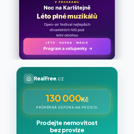
V PROGRAMU
Noc na Karlštejně
Léto plné muzikálů
Open-air festival nejlepších
divadelních hitů pod
letní oblohou
LÉTO · HUDBA · MAGIE
Program a vstupenky
→
RealFree
.cz
130 000
Kč
PRŮMĚRNÁ ÚSPORA NA PROVIZI
Prodejte nemovitost
bez provize