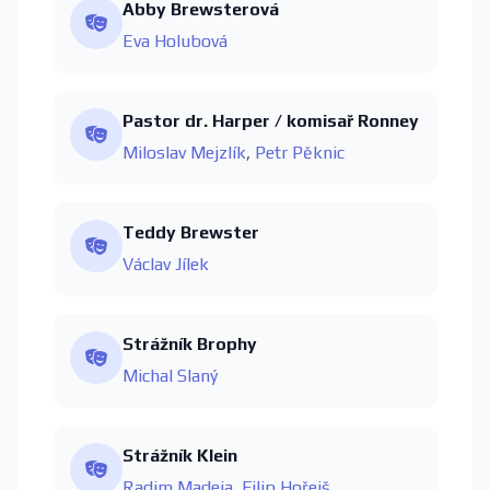
Abby Brewsterová
Eva Holubová
Pastor dr. Harper / komisař Ronney
Miloslav Mejzlík
,
Petr Pěknic
Teddy Brewster
Václav Jílek
Strážník Brophy
Michal Slaný
Strážník Klein
Radim Madeja
,
Filip Hořejš