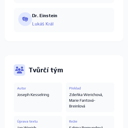
Dr. Einstein
Lukáš Král
Tvůrčí tým
Autor
Překlad
Joseph Kesselring
Zdeňka Werichová
,
Marie Fantová-
Breinlová
Úprava textu
Režie
Jan Werich
Sabina Remundová