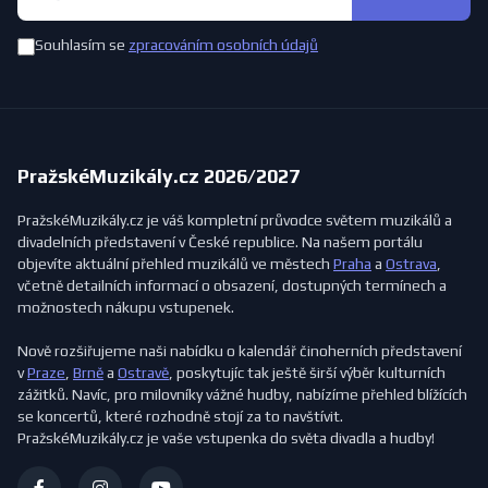
Souhlasím se
zpracováním osobních údajů
PražskéMuzikály.cz 2026/2027
PražskéMuzikály.cz je váš kompletní průvodce světem muzikálů a
divadelních představení v České republice. Na našem portálu
objevíte aktuální přehled muzikálů ve městech
Praha
a
Ostrava
,
včetně detailních informací o obsazení, dostupných termínech a
možnostech nákupu vstupenek.
Nově rozšiřujeme naši nabídku o kalendář činoherních představení
v
Praze
,
Brně
a
Ostravě
, poskytujíc tak ještě širší výběr kulturních
zážitků. Navíc, pro milovníky vážné hudby, nabízíme přehled blížících
se koncertů, které rozhodně stojí za to navštívit.
PražskéMuzikály.cz je vaše vstupenka do světa divadla a hudby!