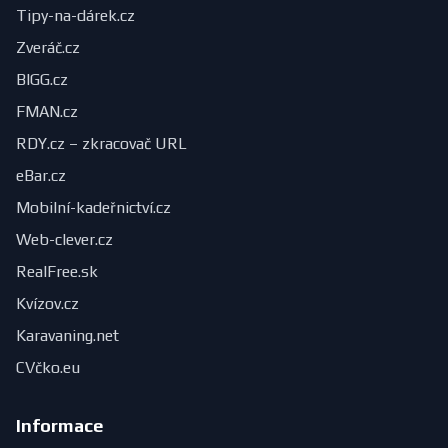
Tipy-na-dárek.cz
Zveráč.cz
BIGG.cz
FMAN.cz
RDY.cz – zkracovač URL
eBar.cz
Mobilní-kadeřnictví.cz
Web-clever.cz
RealFree.sk
Kvízov.cz
Karavaning.net
CVčko.eu
Informace