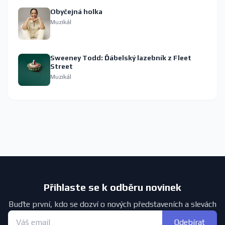
Obyčejná holka
Muzikál
Sweeney Todd: Ďábelský lazebník z Fleet
Street
Muzikál
Přihlaste se k odběru novinek
Buďte první, kdo se dozví o nových představeních a slevách
Odebírat