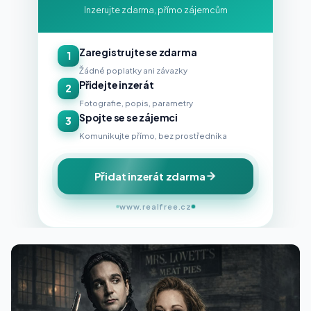
Inzerujte zdarma, přímo zájemcům
Zaregistrujte se zdarma
1
Žádné poplatky ani závazky
Přidejte inzerát
2
Fotografie, popis, parametry
Spojte se se zájemci
3
Komunikujte přímo, bez prostředníka
Přidat inzerát zdarma
www.realfree.cz