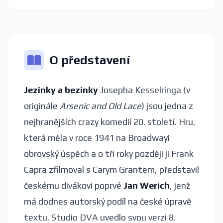
O představení
Jezinky a bezinky
Josepha Kesselringa (v
originále
Arsenic and Old Lace
) jsou jedna z
nejhranějších crazy komedií 20. století. Hru,
která měla v roce 1941 na Broadwayi
obrovský úspěch a o tři roky později ji Frank
Capra zfilmoval s Carym Grantem, představil
českému divákovi poprvé
Jan Werich
, jenž
má dodnes autorský podíl na české úpravě
textu. Studio DVA uvedlo svou verzi 8.