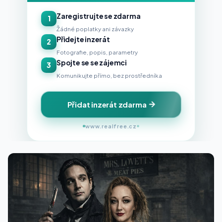
Zaregistrujte se zdarma
1
Žádné poplatky ani závazky
Přidejte inzerát
2
Fotografie, popis, parametry
Spojte se se zájemci
3
Komunikujte přímo, bez prostředníka
Přidat inzerát zdarma
www.realfree.cz