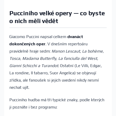
Pucciniho velké opery — co byste
o nich měli vědět
Giacomo Puccini napsal celkem
dvanáct
dokončených oper
. V dnešním repertoáru
pravidelně hraje sedm:
Manon Lescaut, La bohème,
Tosca, Madama Butterfly, La fanciulla del West,
Gianni Schicchi a Turandot
. Ostatní (Le Villi, Edgar,
La rondine, Il tabarro, Suor Angelica) se objevují
zřídka, ale fanoušek si jejich uvedení nikdy nesmí
nechat ujít.
Pucciniho hudba má tři typické znaky, podle kterých
ji poznáte i bez programu: