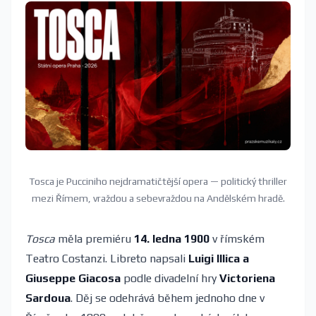
Tosca je Pucciniho nejdramatičtější opera — politický thriller
mezi Římem, vraždou a sebevraždou na Andělském hradě.
Tosca
měla premiéru
14. ledna 1900
v římském
Teatro Costanzi. Libreto napsali
Luigi Illica a
Giuseppe Giacosa
podle divadelní hry
Victoriena
Sardoua
. Děj se odehrává během jednoho dne v