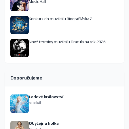
Music Hall
Konkurz do muzikálu Biograf láska 2
Nové termíny muzikálu Dracula na rok 2026
Doporučujeme
Ledové království
Muzikál
Obyčejná holka