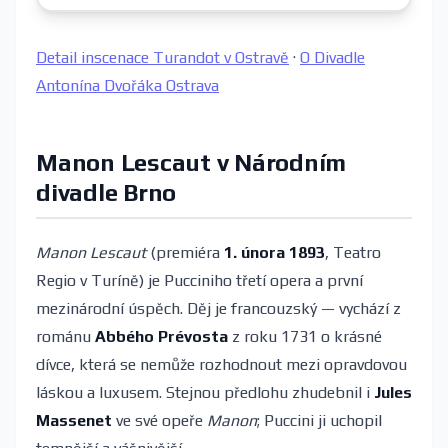
Detail inscenace Turandot v Ostravě
·
O Divadle
Antonína Dvořáka Ostrava
Manon Lescaut v Národním
divadle Brno
Manon Lescaut
(premiéra
1. února 1893
, Teatro
Regio v Turíně) je Pucciniho třetí opera a první
mezinárodní úspěch. Děj je francouzský — vychází z
románu
Abbého Prévosta
z roku 1731 o krásné
dívce, která se nemůže rozhodnout mezi opravdovou
láskou a luxusem. Stejnou předlohu zhudebnil i
Jules
Massenet
ve své opeře
Manon
; Puccini ji uchopil