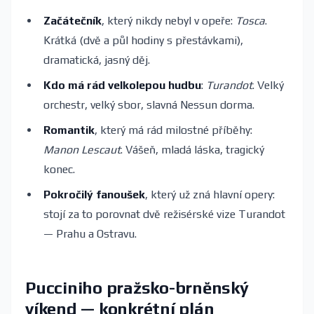
Začátečník
, který nikdy nebyl v opeře:
Tosca
.
Krátká (dvě a půl hodiny s přestávkami),
dramatická, jasný děj.
Kdo má rád velkolepou hudbu
:
Turandot
. Velký
orchestr, velký sbor, slavná Nessun dorma.
Romantik
, který má rád milostné příběhy:
Manon Lescaut
. Vášeň, mladá láska, tragický
konec.
Pokročilý fanoušek
, který už zná hlavní opery:
stojí za to porovnat dvě režisérské vize Turandot
— Prahu a Ostravu.
Pucciniho pražsko-brněnský
víkend — konkrétní plán