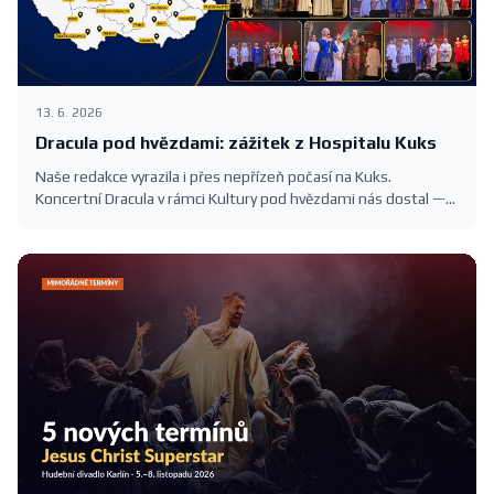
13. 6. 2026
Dracula pod hvězdami: zážitek z Hospitalu Kuks
Naše redakce vyrazila i přes nepřízeň počasí na Kuks.
Koncertní Dracula v rámci Kultury pod hvězdami nás dostal —
romantika, slavné melodie Karla Svobody a barokní kulisa
Hospitalu.