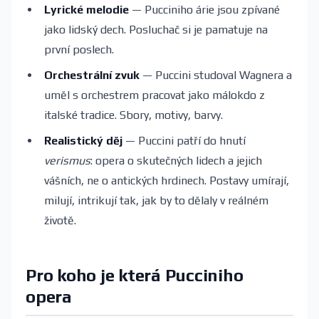
Lyrické melodie
— Pucciniho árie jsou zpívané
jako lidský dech. Posluchač si je pamatuje na
první poslech.
Orchestrální zvuk
— Puccini studoval Wagnera a
uměl s orchestrem pracovat jako málokdo z
italské tradice. Sbory, motivy, barvy.
Realistický děj
— Puccini patří do hnutí
verismus
: opera o skutečných lidech a jejich
vášních, ne o antických hrdinech. Postavy umírají,
milují, intrikují tak, jak by to dělaly v reálném
životě.
Pro koho je která Pucciniho
opera