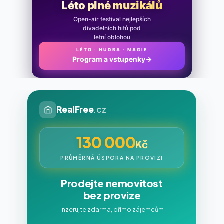
Léto plné muzikálů
Open-air festival nejlepších
divadelních hitů pod
letní oblohou
LÉTO · HUDBA · MAGIE
Program a vstupenky
→
RealFree
.cz
130 000
Kč
PRŮMĚRNÁ ÚSPORA NA PROVIZI
Prodejte nemovitost
bez provize
Inzerujte zdarma, přímo zájemcům