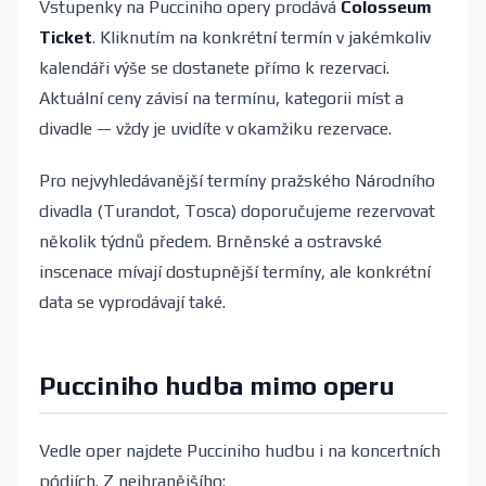
Vstupenky na Pucciniho opery prodává
Colosseum
Ticket
. Kliknutím na konkrétní termín v jakémkoliv
kalendáři výše se dostanete přímo k rezervaci.
Aktuální ceny závisí na termínu, kategorii míst a
divadle — vždy je uvidíte v okamžiku rezervace.
Pro nejvyhledávanější termíny pražského Národního
divadla (Turandot, Tosca) doporučujeme rezervovat
několik týdnů předem. Brněnské a ostravské
inscenace mívají dostupnější termíny, ale konkrétní
data se vyprodávají také.
Pucciniho hudba mimo operu
Vedle oper najdete Pucciniho hudbu i na koncertních
pódiích. Z nejhranějšího: