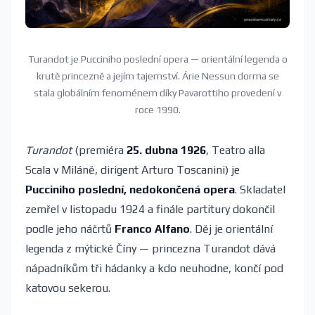
Turandot je Pucciniho poslední opera — orientální legenda o
krutě princezně a jejím tajemství. Árie Nessun dorma se
stala globálním fenoménem díky Pavarottiho provedení v
roce 1990.
Turandot
(premiéra
25. dubna 1926
, Teatro alla
Scala v Miláně, dirigent Arturo Toscanini) je
Pucciniho poslední, nedokončená opera
. Skladatel
zemřel v listopadu 1924 a finále partitury dokončil
podle jeho náčrtů
Franco Alfano
. Děj je orientální
legenda z mýtické Číny — princezna Turandot dává
nápadníkům tři hádanky a kdo neuhodne, končí pod
katovou sekerou.