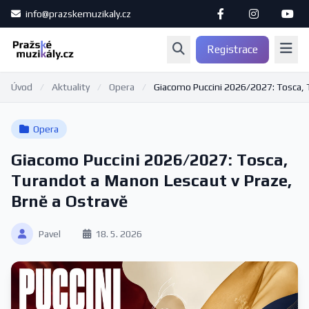
info@prazskemuzikaly.cz
Registrace
Úvod
/
Aktuality
/
Opera
/
Giacomo Puccini 2026/2027: Tosca, T
Opera
Giacomo Puccini 2026/2027: Tosca,
Turandot a Manon Lescaut v Praze,
Brně a Ostravě
Pavel
18. 5. 2026