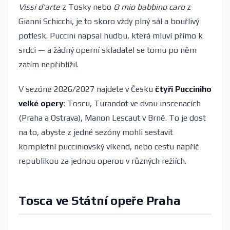
Vissi d'arte
z Tosky nebo
O mio babbino caro
z
Gianni Schicchi, je to skoro vždy plný sál a bouřlivý
potlesk. Puccini napsal hudbu, která mluví přímo k
srdci — a žádný operní skladatel se tomu po něm
zatím nepřiblížil.
V sezóně 2026/2027 najdete v Česku
čtyři Pucciniho
velké opery
: Toscu, Turandot ve dvou inscenacích
(Praha a Ostrava), Manon Lescaut v Brně. To je dost
na to, abyste z jedné sezóny mohli sestavit
kompletní pucciniovský víkend, nebo cestu napříč
republikou za jednou operou v různých režiích.
Tosca ve Státní opeře Praha