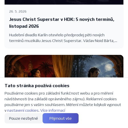
26. 5. 2026
Jesus Christ Superstar v HDK: 5 nových termínů,
listopad 2026
Hudební divadlo Karlín otevřelo předprodej pěti nových
termínů muzikálu Jesus Christ Superstar. Václav Noid Bárta,
Roman Tomeš, Eva Burešová a Dasha na Velké scéně 5.–8.
listopadu 2026. Vstupenky 390–1390 Kč.
Tato stránka používá cookies
Používáme cookies pro základní funkčnost webu a pro měření
návštěvnosti (na základě oprávněného zájmu). Reklamní cookies
používáme jen s vaším souhlasem. Měření můžete kdykoli vypnout
v
nastavení cookies
.
Více informací
Pouze nezbytné
Přijmout vše