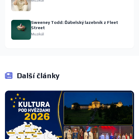
Muzikál
Sweeney Todd: Ďábelský lazebník z Fleet
Street
Muzikál
Další články