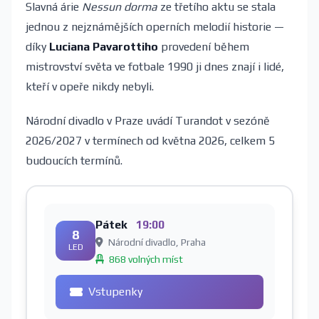
Slavná árie
Nessun dorma
ze třetího aktu se stala
jednou z nejznámějších operních melodií historie —
díky
Luciana Pavarottiho
provedení během
mistrovství světa ve fotbale 1990 ji dnes znají i lidé,
kteří v opeře nikdy nebyli.
Národní divadlo v Praze uvádí Turandot v sezóně
2026/2027 v termínech od května 2026, celkem 5
budoucích termínů.
Pátek
19:00
8
Národní divadlo, Praha
LED
868 volných míst
Vstupenky