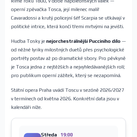
Římě roku 1800, v době napoleonských válek —
operní zpěvačka Tosca, její milenec malíř
Cavaradossi a krutý policejní šéf Scarpia se utkávají v
politické intrice, která končí třemi mrtvými na jevišti.
Hudba Tosky je
nejorchestrálnější Pucciniho dílo
—
od něžné lyriky milostných duetů přes psychologické
portréty postav až po dramatické sbory. Pro pěvkyně
je Tosca jedna z nejtěžších a nejvyhledávanějších rolí;
pro publikum operní zážitek, který se nezapomíná.
Státní opera Praha uvádí Toscu v sezóně 2026/2027
v termínech od května 2026. Konkrétní data jsou v
kalendáři níže.
Středa
19:00