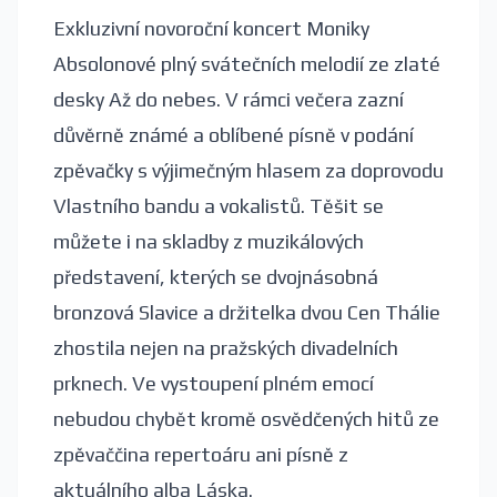
Exkluzivní novoroční koncert Moniky
Absolonové plný svátečních melodií ze zlaté
desky Až do nebes. V rámci večera zazní
důvěrně známé a oblíbené písně v podání
zpěvačky s výjimečným hlasem za doprovodu
Vlastního bandu a vokalistů. Těšit se
můžete i na skladby z muzikálových
představení, kterých se dvojnásobná
bronzová Slavice a držitelka dvou Cen Thálie
zhostila nejen na pražských divadelních
prknech. Ve vystoupení plném emocí
nebudou chybět kromě osvědčených hitů ze
zpěvaččina repertoáru ani písně z
aktuálního alba Láska.