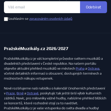
Odebírat
Souhlasím se
zpracováním osobních údajů
PražskéMuzikály.cz 2026/2027
PražskéMuzikály.cz je váš kompletní průvodce světem muzikálů a
divadelních představení v České republice. Na našem portálu
objevíte aktuální přehled muzikálů ve městech
Praha
a
Ostrava
,
včetně detailních informací o obsazení, dostupných termínech a
možnostech nákupu vstupenek.
Nově rozšiřujeme naši nabídku o kalendář činoherních představení
v
Praze
,
Brně
a
Ostravě
, poskytujíc tak ještě širší výběr kulturních
zážitků. Navíc, pro milovníky vážné hudby, nabízíme přehled blížících
se koncertů, které rozhodně stojí za to navštívit.
PražskéMuzikály.cz je vaše vstupenka do světa divadla a hudby!