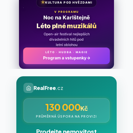
★
KULTURA POD HVĚZDAMI
V PROGRAMU
Noc na Karlštejně
Léto plné muzikálů
Open-air festival nejlepších
divadelních hitů pod
letní oblohou
LÉTO · HUDBA · MAGIE
Program a vstupenky
→
RealFree
.cz
130 000
Kč
PRŮMĚRNÁ ÚSPORA NA PROVIZI
Prodejte nemovitost