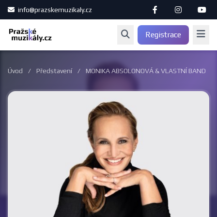
info@prazskemuzikaly.cz
Registrace
Úvod
/
Představení
/
MONIKA ABSOLONOVÁ & VLASTNÍ BAND