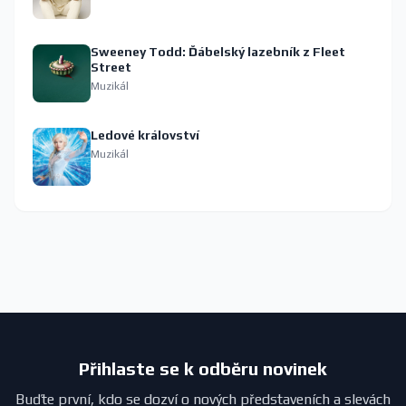
Sweeney Todd: Ďábelský lazebník z Fleet
Street
Muzikál
Ledové království
Muzikál
Přihlaste se k odběru novinek
Buďte první, kdo se dozví o nových představeních a slevách