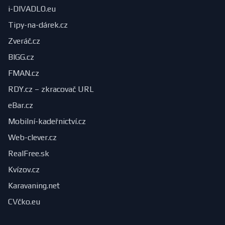
i-DIVADLO.eu
Tipy-na-dárek.cz
Zveráč.cz
BIGG.cz
FMAN.cz
RDY.cz – zkracovač URL
eBar.cz
Mobilní-kadeřnictví.cz
Web-clever.cz
RealFree.sk
Kvízov.cz
Karavaning.net
CVčko.eu