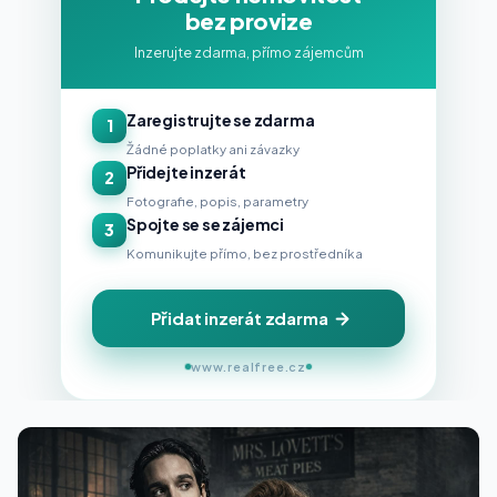
bez provize
Inzerujte zdarma, přímo zájemcům
Zaregistrujte se zdarma
1
Žádné poplatky ani závazky
Přidejte inzerát
2
Fotografie, popis, parametry
Spojte se se zájemci
3
Komunikujte přímo, bez prostředníka
Přidat inzerát zdarma
www.realfree.cz