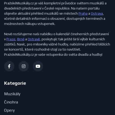
PražskéMuzikály.cz je váš kompletní průvodce světem muzikálů a
divadelních představení v České republice. Na našem portálu
objevíte aktuální přehled muzikálů ve městech
Praha
a
Ostrava
,
včetně detailních informací o obsazení, dostupných termínech a
možnostech nákupu vstupenek.
Nově rozšiřujeme naši nabídku o kalendář činoherních představení
v
Praze
,
Brně
a
Ostravě
, poskytujíc tak ještě širší výběr kulturních
zážitků. Navíc, pro milovníky vážné hudby, nabízíme přehled blížících
se koncertů, které rozhodně stojí za to navštívit.
PražskéMuzikály.cz je vaše vstupenka do světa divadla a hudby!
Kategorie
Muzikály
Činohra
Opery