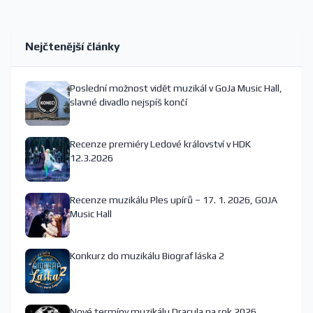
Nejčtenější články
Poslední možnost vidět muzikál v GoJa Music Hall,
slavné divadlo nejspíš končí
Recenze premiéry Ledové království v HDK
12.3.2026
Recenze muzikálu Ples upírů – 17. 1. 2026, GOJA
Music Hall
Konkurz do muzikálu Biograf láska 2
Nové termíny muzikálu Dracula na rok 2026