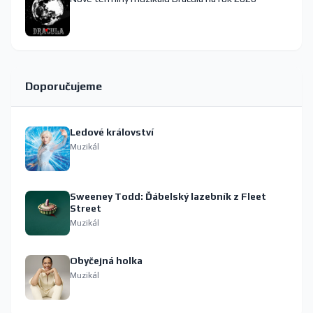
Doporučujeme
Ledové království
Muzikál
Sweeney Todd: Ďábelský lazebník z Fleet
Street
Muzikál
Obyčejná holka
Muzikál