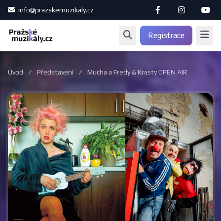
info@prazskemuzikaly.cz
Registrace
Úvod
/
Představení
/
Mucha a Fredy & Krasty OPEN AIR