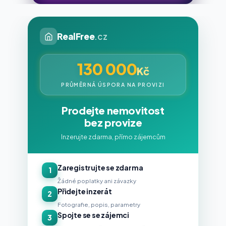
RealFree
.cz
130 000
Kč
PRŮMĚRNÁ ÚSPORA NA PROVIZI
Prodejte nemovitost
bez provize
Inzerujte zdarma, přímo zájemcům
Zaregistrujte se zdarma
1
Žádné poplatky ani závazky
Přidejte inzerát
2
Fotografie, popis, parametry
Spojte se se zájemci
3