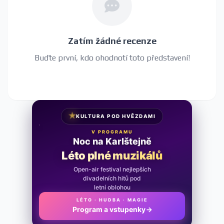
Zatím žádné recenze
Buďte první, kdo ohodnotí toto představení!
★
KULTURA POD HVĚZDAMI
V PROGRAMU
Noc na Karlštejně
Léto plné muzikálů
Open-air festival nejlepších
divadelních hitů pod
letní oblohou
LÉTO · HUDBA · MAGIE
Program a vstupenky
→