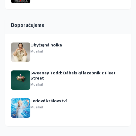
Doporučujeme
Obyčejná holka
Muzikál
Sweeney Todd: Ďábelský lazebník z Fleet
Street
Muzikál
Ledové království
Muzikál