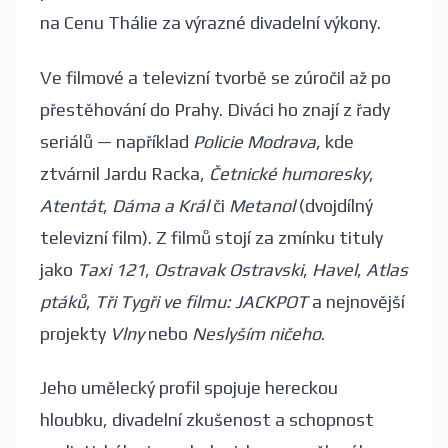
na Cenu Thálie za výrazné divadelní výkony.
Ve filmové a televizní tvorbě se zúročil až po
přestěhování do Prahy. Diváci ho znají z řady
seriálů — například
Policie Modrava
, kde
ztvárnil Jardu Racka,
Četnické humoresky
,
Atentát
,
Dáma a Král
či
Metanol
(dvojdílný
televizní film). Z filmů stojí za zmínku tituly
jako
Taxi 121
,
Ostravak Ostravski
,
Havel
,
Atlas
ptáků
,
Tři Tygři ve filmu: JACKPOT
a nejnovější
projekty
Vlny
nebo
Neslyším ničeho
.
Jeho umělecký profil spojuje hereckou
hloubku, divadelní zkušenost a schopnost