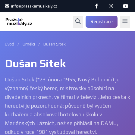
info@prazskemuzikaly.cz
Registrace
Úvod
/
Umělci
/
Dušan Sitek
Dušan Sitek
Dušan Sitek (*23. února 1955, Nový Bohumín) je
významný český herec, mistrovsky působící na
divadelních prknech, ve filmu i v televizi. Jeho cesta k
herectví je pozoruhodná: původně byl vyučen
kuchařem a absolvoval hotelovou školu v
Mariánských Lázních, než se přihlásil na DAMU,
odkud v roce 1981 vystudoval herectví.