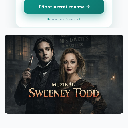
Přidat inzerát zdarma
www.realfree.cz