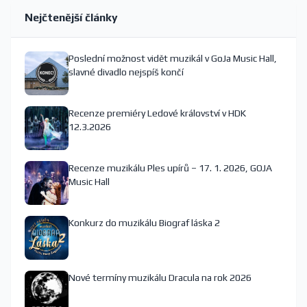
Nejčtenější články
Poslední možnost vidět muzikál v GoJa Music Hall,
slavné divadlo nejspíš končí
Recenze premiéry Ledové království v HDK
12.3.2026
Recenze muzikálu Ples upírů – 17. 1. 2026, GOJA
Music Hall
Konkurz do muzikálu Biograf láska 2
Nové termíny muzikálu Dracula na rok 2026