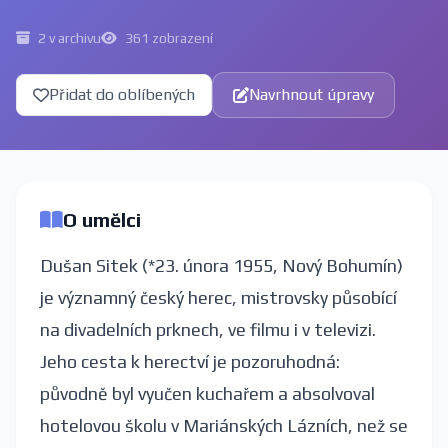
2 v archivu
361 zobrazení
Přidat do oblíbených
Navrhnout úpravy
O umělci
Dušan Sitek (*23. února 1955, Nový Bohumín)
je významný český herec, mistrovsky působící
na divadelních prknech, ve filmu i v televizi.
Jeho cesta k herectví je pozoruhodná:
původně byl vyučen kuchařem a absolvoval
hotelovou školu v Mariánských Lázních, než se