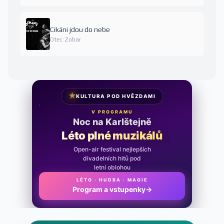
Cikáni jdou do nebe
Otec Zobar
★
KULTURA POD HVĚZDAMI
V PROGRAMU
Noc na Karlštejně
Léto plné muzikálů
Open-air festival nejlepších
divadelních hitů pod
letní oblohou
LÉTO · HUDBA · MAGIE
Program a vstupenky
→