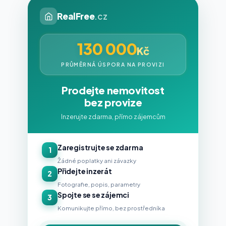
RealFree
.cz
130 000
Kč
PRŮMĚRNÁ ÚSPORA NA PROVIZI
Prodejte nemovitost
bez provize
Inzerujte zdarma, přímo zájemcům
Zaregistrujte se zdarma
1
Žádné poplatky ani závazky
Přidejte inzerát
2
Fotografie, popis, parametry
Spojte se se zájemci
3
Komunikujte přímo, bez prostředníka