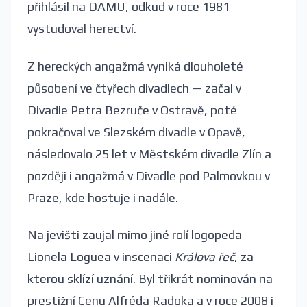
přihlásil na DAMU, odkud v roce 1981
vystudoval herectví.
Z hereckých angažmá vyniká dlouholeté
působení ve čtyřech divadlech — začal v
Divadle Petra Bezruče v Ostravě, poté
pokračoval ve Slezském divadle v Opavě,
následovalo 25 let v Městském divadle Zlín a
později i angažmá v Divadle pod Palmovkou v
Praze, kde hostuje i nadále.
Na jevišti zaujal mimo jiné rolí logopeda
Lionela Loguea v inscenaci
Králova řeč
, za
kterou sklízí uznání. Byl třikrát nominován na
prestižní Cenu Alfréda Radoka a v roce 2008 i