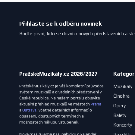
Přihlaste se k odběru novinek
Buďte první, kdo se dozví o nových představeních a sl
PražskéMuzikály.cz 2026/2027
Kategor
PražskéMuzikály.cz je váš kompletní průvodce
Muzikály
světem muzikálů a divadelních představení v
Činohra
České republice. Na našem portálu objevíte
aktuální přehled muzikálů ve městech
Praha
Opery
a
Ostrava
, včetně detailních informací o
Balety
obsazení, dostupných termínech a
možnostech nákupu vstupenek.
Koncerty
Nově rozšiřujeme naši nabídku o kalendář
Pro děti