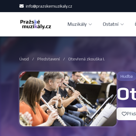
info@prazskemuzikaly.cz
Muzikály
Ostatní
Úvod
/
Představení
/
Otevřená zkouška I.
Hudba
Ot
Přid