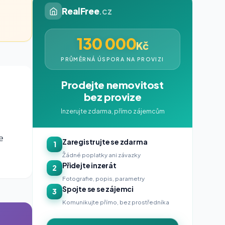
RealFree
.cz
130 000
Kč
PRŮMĚRNÁ ÚSPORA NA PROVIZI
Prodejte nemovitost
bez provize
Inzerujte zdarma, přímo zájemcům
e
Zaregistrujte se zdarma
1
Žádné poplatky ani závazky
Přidejte inzerát
2
Fotografie, popis, parametry
Spojte se se zájemci
3
Komunikujte přímo, bez prostředníka