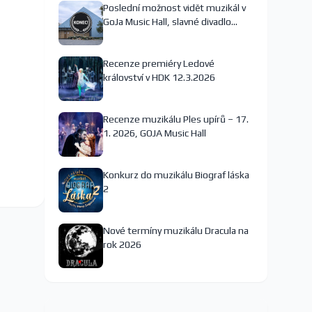
Poslední možnost vidět muzikál v
GoJa Music Hall, slavné divadlo
nejspíš končí
Recenze premiéry Ledové
království v HDK 12.3.2026
Recenze muzikálu Ples upírů – 17.
1. 2026, GOJA Music Hall
Konkurz do muzikálu Biograf láska
2
Nové termíny muzikálu Dracula na
rok 2026