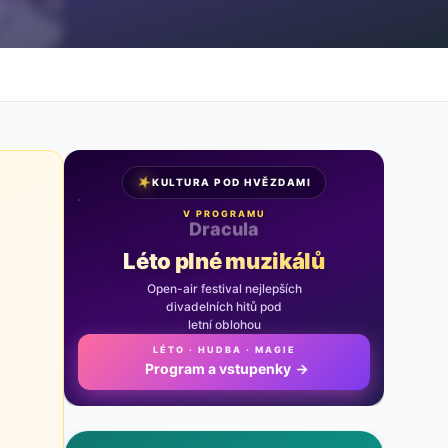
★
KULTURA POD HVĚZDAMI
V PROGRAMU
Noc na Karlštejně
Léto plné muzikálů
Open-air festival nejlepších
divadelních hitů pod
letní oblohou
LÉTO · HUDBA · MAGIE
Program a vstupenky
→