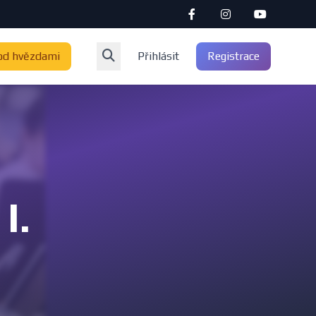
od hvězdami
Přihlásit
Registrace
I.