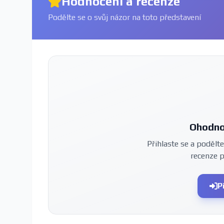
Hodnocení a recenze
Podělte se o svůj názor na toto představení
Ohodno
Přihlaste se a podělte
recenze 
P