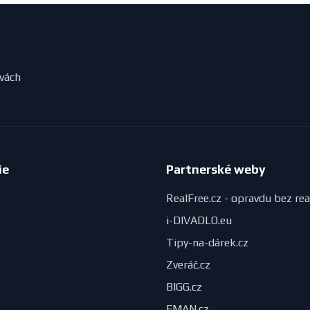
evách
ie
Partnerské weby
RealFree.cz - opravdu bez rea
i-DIVADLO.eu
Tipy-na-dárek.cz
Zveráč.cz
BIGG.cz
FMAN.cz