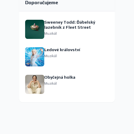
Doporučujeme
Sweeney Todd: Ďábelský
lazebník z Fleet Street
Muzikál
Ledové království
Muzikál
Obyčejná holka
Muzikál