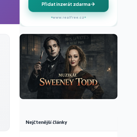
Přidat inzerát zdarma
www.realfree.cz
Nejčtenější články