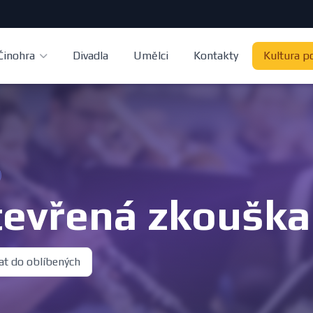
Činohra
Divadla
Umělci
Kontakty
Kultura p
evřená zkouška 
at do oblíbených