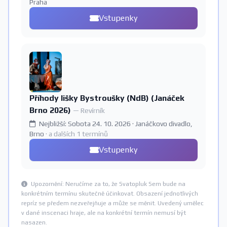
Praha
Vstupenky
Příhody lišky Bystroušky (NdB) (Janáček
Brno 2026)
— Revírník
Nejbližší: Sobota 24. 10. 2026 · Janáčkovo divadlo,
Brno
· a dalších 1 termínů
Vstupenky
Upozornění: Neručíme za to, že Svatopluk Sem bude na
konkrétním termínu skutečně účinkovat. Obsazení jednotlivých
repríz se předem nezveřejňuje a může se měnit. Uvedený umělec
v dané inscenaci hraje, ale na konkrétní termín nemusí být
nasazen.