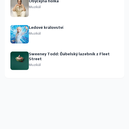
Obyčejná holka
Muzikál
Ledové království
Muzikál
Sweeney Todd: Ďábelský lazebník z Fleet
Street
Muzikál