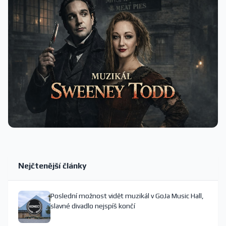
Nejčtenější články
Poslední možnost vidět muzikál v GoJa Music Hall,
slavné divadlo nejspíš končí