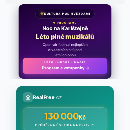
★
KULTURA POD HVĚZDAMI
V PROGRAMU
Noc na Karlštejně
Léto plné muzikálů
Open-air festival nejlepších
divadelních hitů pod
letní oblohou
LÉTO · HUDBA · MAGIE
Program a vstupenky
→
RealFree
.cz
130 000
Kč
PRŮMĚRNÁ ÚSPORA NA PROVIZI