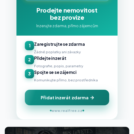
Prodejte nemovitost
bez provize
Inzerujte zdarma, přímo zájemcům
Zaregistrujte se zdarma
1
Žádné poplatky ani závazky
Přidejte inzerát
2
Fotografie, popis, parametry
Spojte se se zájemci
3
Komunikujte přímo, bez prostředníka
Přidat inzerát zdarma
www.realfree.cz