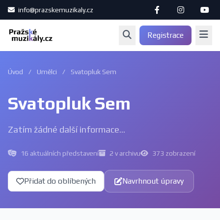
info@prazskemuzikaly.cz
Registrace
Úvod
/
Umělci
/
Svatopluk Sem
Svatopluk Sem
Zatím žádné další informace...
16 aktuálních představení
2 v archivu
373 zobrazení
Přidat do oblíbených
Navrhnout úpravy