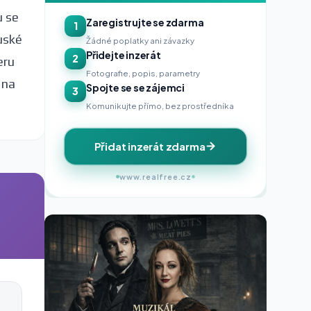
u se
Zaregistrujte se zdarma
1
uské
Žádné poplatky ani závazky
Přidejte inzerát
2
eru
Fotografie, popis, parametry
 na
Spojte se se zájemci
3
Komunikujte přímo, bez prostředníka
Přidat inzerát zdarma
www.realfree.cz