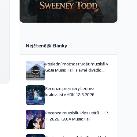
Nejčtenější články
Poslední možnost vidět muzikál v
GoJa Music Hall, slavné divadlo
nejspíš končí
Recenze premiéry Ledové
království v HDK 12.3.2026
Recenze muzikálu Ples upírů – 17.
1. 2026, GOJA Music Hall