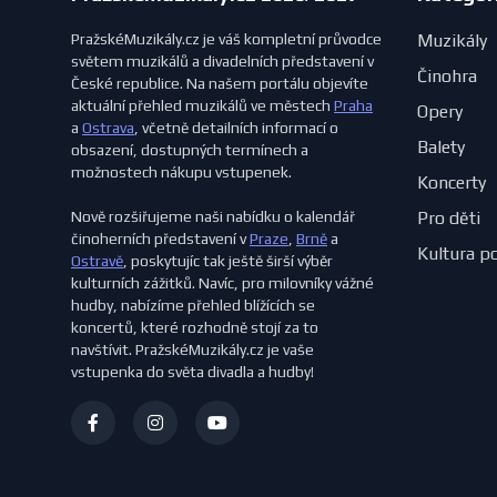
PražskéMuzikály.cz je váš kompletní průvodce
Muzikály
světem muzikálů a divadelních představení v
Činohra
České republice. Na našem portálu objevíte
aktuální přehled muzikálů ve městech
Praha
Opery
a
Ostrava
, včetně detailních informací o
Balety
obsazení, dostupných termínech a
možnostech nákupu vstupenek.
Koncerty
Nově rozšiřujeme naši nabídku o kalendář
Pro děti
činoherních představení v
Praze
,
Brně
a
Kultura p
Ostravě
, poskytujíc tak ještě širší výběr
kulturních zážitků. Navíc, pro milovníky vážné
hudby, nabízíme přehled blížících se
koncertů, které rozhodně stojí za to
navštívit. PražskéMuzikály.cz je vaše
vstupenka do světa divadla a hudby!