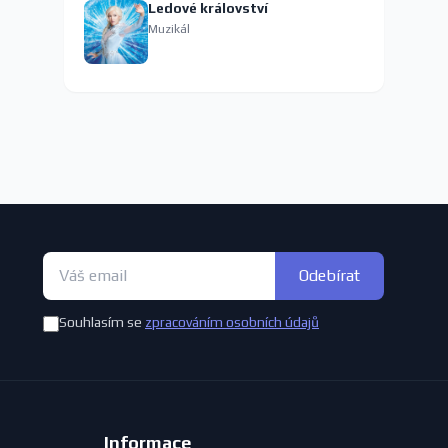
Ledové království
Muzikál
Odebírat
Souhlasím se
zpracováním osobních údajů
Informace