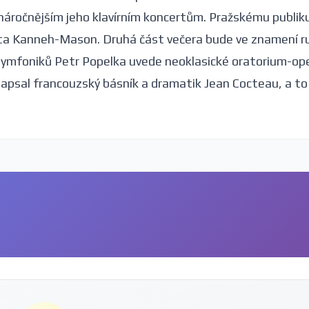
jnáročnějším jeho klavírním koncertům. Pražskému publik
ata Kanneh-Mason. Druhá část večera bude ve znamení r
h symfoniků Petr Popelka uvede neoklasické oratorium-op
napsal francouzský básník a dramatik Jean Cocteau, a to