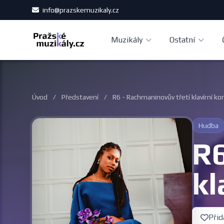
info@prazskemuzikaly.cz
Muzikály
Ostatní
Úvod
/
Představení
/
R6 - Rachmaninovův třetí klavírní 
Hudba
R6
kl
Přid