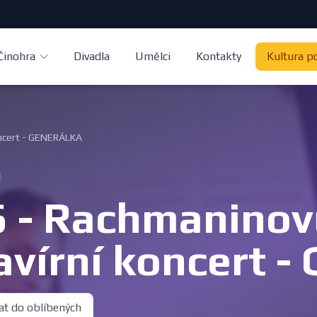
Činohra
Divadla
Umělci
Kontakty
Kultura p
koncert - GENERÁLKA
 - Rachmaninovů
avírní koncert
at do oblíbených