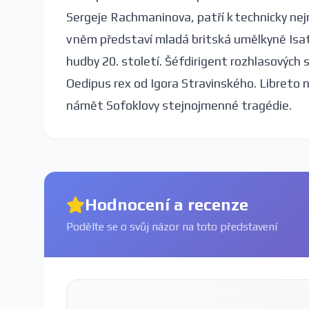
Sergeje Rachmaninova, patří k technicky ne
v něm představí mladá britská umělkyně Is
hudby 20. století. Šéfdirigent rozhlasovýc
Oedipus rex od Igora Stravinského. Libreto 
námět Sofoklovy stejnojmenné tragédie.
Hodnocení a recenze
Podělte se o svůj názor na toto představení