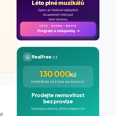
Léto plné muzikálů
Open-air festival nejlepších
divadelních hitů pod
letní oblohou
LÉTO · HUDBA · MAGIE
Program a vstupenky
→
RealFree
.cz
130 000
Kč
PRŮMĚRNÁ ÚSPORA NA PROVIZI
Prodejte nemovitost
bez provize
Inzerujte zdarma, přímo zájemcům
od