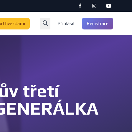
od hvězdami
Přihlásit
Registrace
v třetí
 - GENERÁLKA