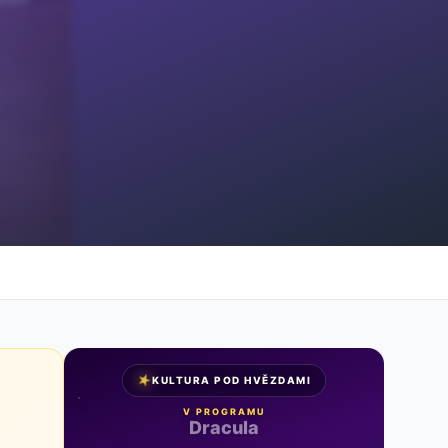
★
KULTURA POD HVĚZDAMI
V PROGRAMU
Noc na Karlštejně