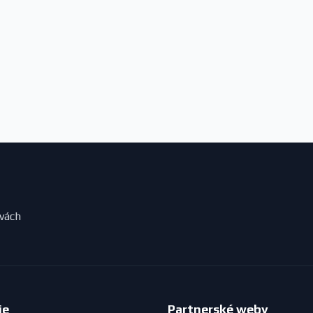
evách
ie
Partnerské weby