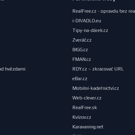
RealFree.cz - opravdu bez rea
i-DIVADLO.eu
Tipy-na-dárek.cz
Zveráč.cz
BIGG.cz
FMAN.cz
od hvězdami
RDY.cz – zkracovač URL
eBar.cz
Mobilní-kadeřnictví.cz
Web-clever.cz
RealFree.sk
Kvízov.cz
Karavaning.net