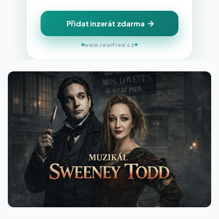
Přidat inzerát zdarma
www.realfree.cz