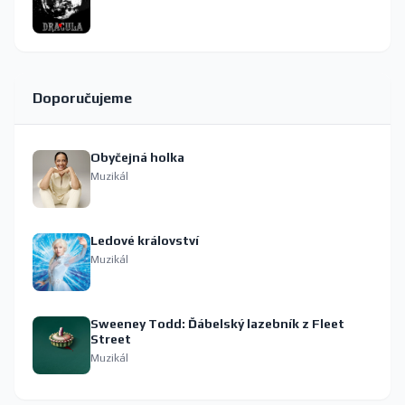
Doporučujeme
Obyčejná holka
Muzikál
Ledové království
Muzikál
Sweeney Todd: Ďábelský lazebník z Fleet
Street
Muzikál