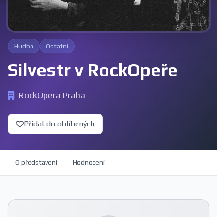
Hudba
Ostatní
Silvestr v RockOpeře
RockOpera Praha
Přidat do oblíbených
O představení
Hodnocení