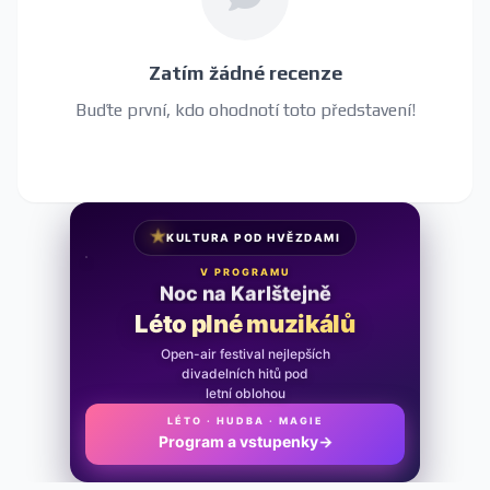
Zatím žádné recenze
Buďte první, kdo ohodnotí toto představení!
★
KULTURA POD HVĚZDAMI
V PROGRAMU
Noc na Karlštejně
Léto plné muzikálů
Open-air festival nejlepších
divadelních hitů pod
letní oblohou
LÉTO · HUDBA · MAGIE
Program a vstupenky
→