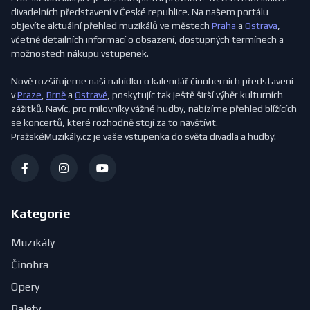
divadelních představení v České republice. Na našem portálu
objevíte aktuální přehled muzikálů ve městech
Praha
a
Ostrava
,
včetně detailních informací o obsazení, dostupných termínech a
možnostech nákupu vstupenek.
Nově rozšiřujeme naši nabídku o kalendář činoherních představení
v
Praze
,
Brně
a
Ostravě
, poskytujíc tak ještě širší výběr kulturních
zážitků. Navíc, pro milovníky vážné hudby, nabízíme přehled blížících
se koncertů, které rozhodně stojí za to navštívit.
PražskéMuzikály.cz je vaše vstupenka do světa divadla a hudby!
Kategorie
Muzikály
Činohra
Opery
Balety