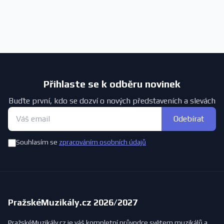
Přihlaste se k odběru novinek
Buďte první, kdo se dozví o nových představeních a slevách
Odebírat
Souhlasím se
zpracováním osobních údajů
PražskéMuzikály.cz 2026/2027
PražskéMuzikály.cz je váš kompletní průvodce světem muzikálů a