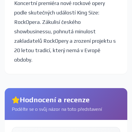
Koncertní premiéra nové rockové opery
podle skutečných událostí King Size:
RockOpera. Zákulisí českého
showbusinessu, pohnutá minulost
zakladatelů RockOpery a zrození projektu s
20 letou tradicí, který nemá v Evropě
obdoby.
Hodnocení a recenze
Podělte se o svůj názor na toto představení