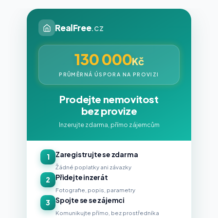
RealFree
.cz
130 000
Kč
PRŮMĚRNÁ ÚSPORA NA PROVIZI
Prodejte nemovitost
bez provize
Inzerujte zdarma, přímo zájemcům
Zaregistrujte se zdarma
1
Žádné poplatky ani závazky
Přidejte inzerát
2
Fotografie, popis, parametry
Spojte se se zájemci
3
Komunikujte přímo, bez prostředníka