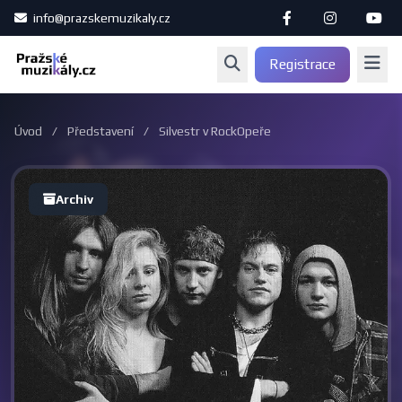
info@prazskemuzikaly.cz
Registrace
Úvod
/
Představení
/
Silvestr v RockOpeře
Archiv