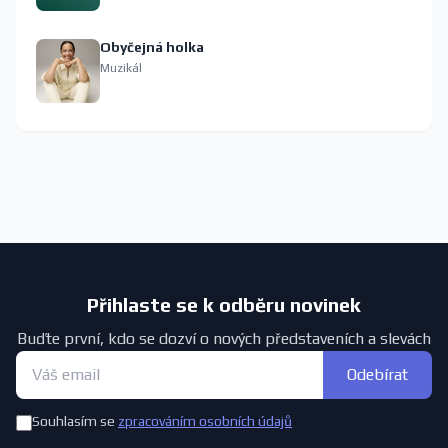
Obyčejná holka
Muzikál
Přihlaste se k odběru novinek
Buďte první, kdo se dozví o nových představeních a slevách
Odebírat
Souhlasím se
zpracováním osobních údajů