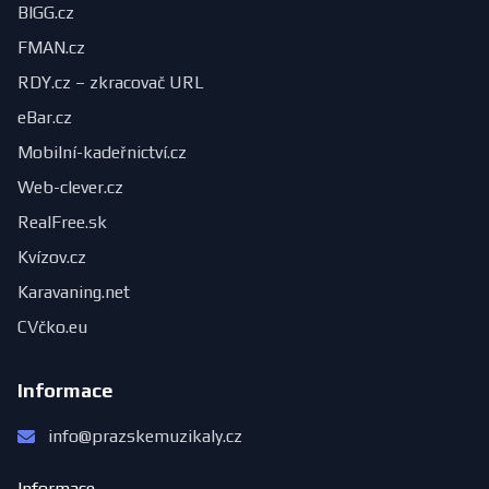
BIGG.cz
FMAN.cz
RDY.cz – zkracovač URL
eBar.cz
Mobilní-kadeřnictví.cz
Web-clever.cz
RealFree.sk
Kvízov.cz
Karavaning.net
CVčko.eu
Informace
info@prazskemuzikaly.cz
Informace