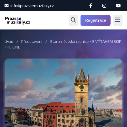
info@prazskemuzikaly.cz
Registrace
Úvod
/
Představení
/
Staroměstská radnice - S VÝTAHEM SKIP
THE LINE