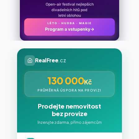
Open-air festival nejlepších
divadelních hitů pod
letní oblohou
LÉTO · HUDBA · MAGIE
Program a vstupenky
→
RealFree
.cz
130 000
Kč
PRŮMĚRNÁ ÚSPORA NA PROVIZI
Prodejte nemovitost
bez provize
Inzerujte zdarma, přímo zájemcům