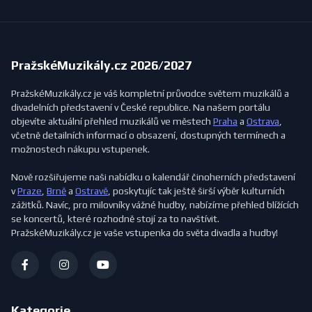
PražskéMuzikály.cz 2026/2027
PražskéMuzikály.cz je váš kompletní průvodce světem muzikálů a
divadelních představení v České republice. Na našem portálu
objevíte aktuální přehled muzikálů ve městech
Praha
a
Ostrava
,
včetně detailních informací o obsazení, dostupných termínech a
možnostech nákupu vstupenek.
Nově rozšiřujeme naši nabídku o kalendář činoherních představení
v
Praze
,
Brně
a
Ostravě
, poskytujíc tak ještě širší výběr kulturních
zážitků. Navíc, pro milovníky vážné hudby, nabízíme přehled blížících
se koncertů, které rozhodně stojí za to navštívit.
PražskéMuzikály.cz je vaše vstupenka do světa divadla a hudby!
Kategorie