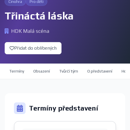
Činohra
Pro děti
Třináctá láska
HDK Malá scéna
Přidat do oblíbených
Termíny
Obsazení
Tvůrčí tým
O představení
Hod
Termíny představení