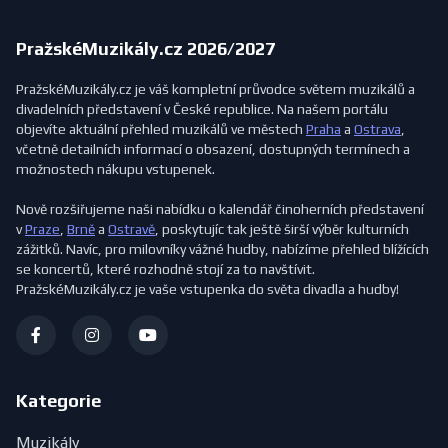
PražskéMuzikály.cz 2026/2027
PražskéMuzikály.cz je váš kompletní průvodce světem muzikálů a
divadelních představení v České republice. Na našem portálu
objevíte aktuální přehled muzikálů ve městech
Praha
a
Ostrava
,
včetně detailních informací o obsazení, dostupných termínech a
možnostech nákupu vstupenek.
Nově rozšiřujeme naši nabídku o kalendář činoherních představení
v
Praze
,
Brně
a
Ostravě
, poskytujíc tak ještě širší výběr kulturních
zážitků. Navíc, pro milovníky vážné hudby, nabízíme přehled blížících
se koncertů, které rozhodně stojí za to navštívit.
PražskéMuzikály.cz je vaše vstupenka do světa divadla a hudby!
Kategorie
Muzikály