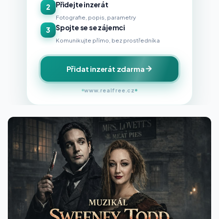
Přidejte inzerát
2
Fotografie, popis, parametry
Spojte se se zájemci
3
Komunikujte přímo, bez prostředníka
Přidat inzerát zdarma
www.realfree.cz