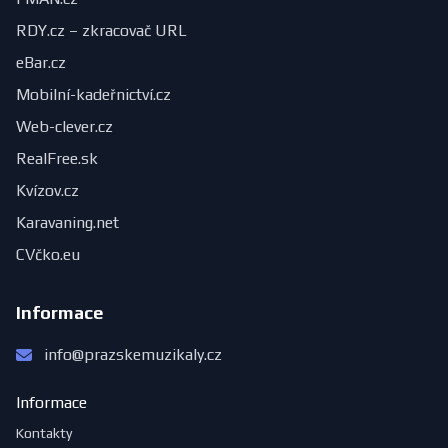
RDY.cz – zkracovač URL
eBar.cz
Mobilní-kadeřnictví.cz
Web-clever.cz
RealFree.sk
Kvízov.cz
Karavaning.net
CVčko.eu
Informace
info@prazskemuzikaly.cz
Informace
Kontakty