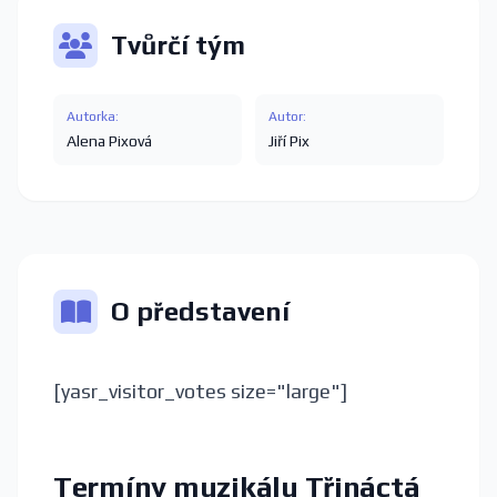
Tvůrčí tým
Autorka:
Autor:
Alena Pixová
Jiří Pix
O představení
[yasr_visitor_votes size="large"]
Termíny muzikálu Třináctá