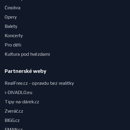
Činohra
Opery
Balety
Koncerty
Pro děti
Kultura pod hvězdami
Partnerské weby
RealFree.cz - opravdu bez realitky
i-DIVADLO.eu
Tipy-na-dárek.cz
Zveráč.cz
BIGG.cz
FMAN.cz