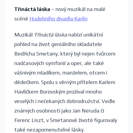
Třináctá láska
– nový muzikál na malé
scéně
Hudebního divadla Karlín
Muzikál
Třináctá láska
nabízí unikátní
pohled na život geniálního skladatele
Bedřicha Smetany, který byl nejen tvůrcem
nadčasových symfonií a oper, ale také
vášnivým mladíkem, manželem, otcem i
dědečkem. Spolu s věrným přítelem Karlem
Havlíčkem Borovským prožíval mnoho
veselých i nečekaných dobrodružství. Vedle
známých osobností jako Jan Neruda či
Ferenc Liszt, v Smetanově životě figurovaly
také nezapomenutelné lásky.