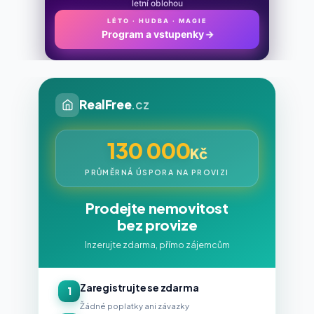
letní oblohou
LÉTO · HUDBA · MAGIE
Program a vstupenky
→
RealFree
.cz
130 000
Kč
PRŮMĚRNÁ ÚSPORA NA PROVIZI
Prodejte nemovitost
bez provize
Inzerujte zdarma, přímo zájemcům
Zaregistrujte se zdarma
1
Žádné poplatky ani závazky