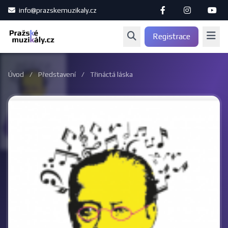
info@prazskemuzikaly.cz
Registrace
Úvod
/
Představení
/
Třináctá láska