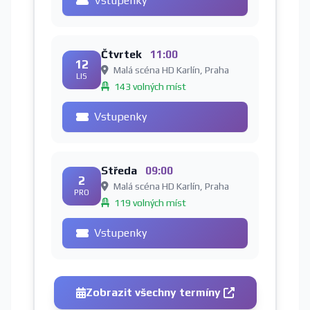
Vstupenky
Čtvrtek
11:00
12
Malá scéna HD Karlín, Praha
LIS
143 volných míst
Vstupenky
Středa
09:00
2
Malá scéna HD Karlín, Praha
PRO
119 volných míst
Vstupenky
Zobrazit všechny termíny