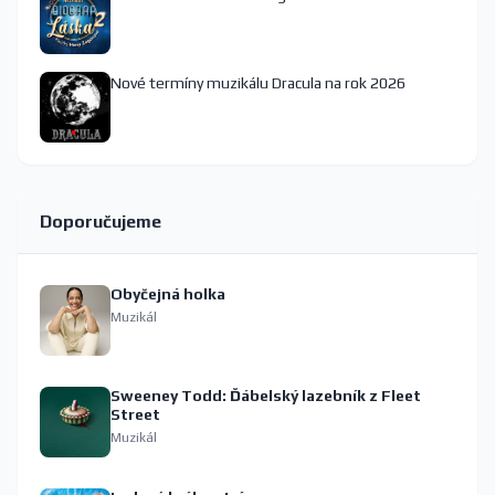
Nové termíny muzikálu Dracula na rok 2026
Doporučujeme
Obyčejná holka
Muzikál
Sweeney Todd: Ďábelský lazebník z Fleet
Street
Muzikál