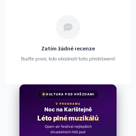
Zatím žádné recenze
Buďte první, kdo ohodnotí toto představení!
★
KULTURA POD HVĚZDAMI
V PROGRAMU
Noc na Karlštejně
Léto plné muzikálů
Open-air festival nejlepších
divadelních hitů pod