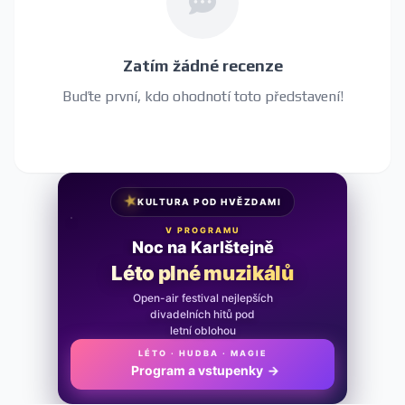
Zatím žádné recenze
Buďte první, kdo ohodnotí toto představení!
★
KULTURA POD HVĚZDAMI
V PROGRAMU
Noc na Karlštejně
Léto plné muzikálů
Open-air festival nejlepších
divadelních hitů pod
letní oblohou
LÉTO · HUDBA · MAGIE
Program a vstupenky
→