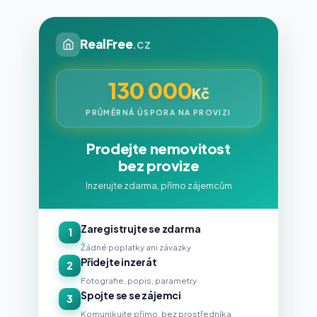
RealFree
.cz
130 000
Kč
PRŮMĚRNÁ ÚSPORA NA PROVIZI
Prodejte nemovitost
bez provize
Inzerujte zdarma, přímo zájemcům
Zaregistrujte se zdarma
1
Žádné poplatky ani závazky
Přidejte inzerát
2
Fotografie, popis, parametry
Spojte se se zájemci
3
Komunikujte přímo, bez prostředníka