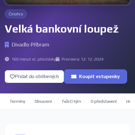
Činohra
Velká bankovní loupež
Divadlo Příbram
160 minut vč. přestávky
Premiera: 12. 12. 2024
Přidat do oblíbených
Koupit vstupenky
Termíny
Obsazení
Tvůrčí tým
O představení
Hod