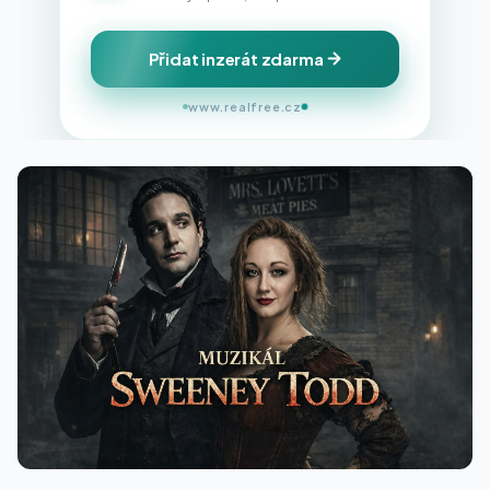
Přidat inzerát zdarma
www.realfree.cz