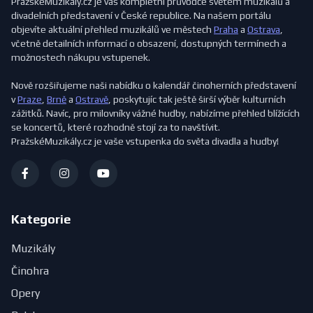
PražskéMuzikály.cz je váš kompletní průvodce světem muzikálů a
divadelních představení v České republice. Na našem portálu
objevíte aktuální přehled muzikálů ve městech
Praha
a
Ostrava
,
včetně detailních informací o obsazení, dostupných termínech a
možnostech nákupu vstupenek.
Nově rozšiřujeme naši nabídku o kalendář činoherních představení
v
Praze
,
Brně
a
Ostravě
, poskytujíc tak ještě širší výběr kulturních
zážitků. Navíc, pro milovníky vážné hudby, nabízíme přehled blížících
se koncertů, které rozhodně stojí za to navštívit.
PražskéMuzikály.cz je vaše vstupenka do světa divadla a hudby!
Kategorie
Muzikály
Činohra
Opery