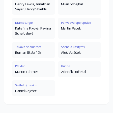
Henry Lewis
,
Jonathan
Milan Schejbal
Sayer
,
Henry Shields
Dramaturgie
Pohybová spolupráce
Kateřina Fixová
,
Pavlína
Martin Pacek
Schejbalová
Triková spolupráce
Scéna a kostýmy
Roman Štabrňák
Aleš Valášek
Překlad
Hudba
Martin Fahrner
Zdeněk Dočekal
Světelný design
Daniel Rejchrt