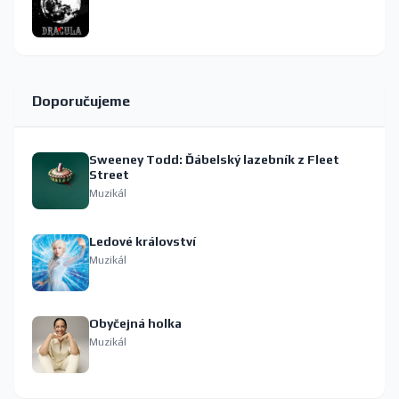
Doporučujeme
Sweeney Todd: Ďábelský lazebník z Fleet
Street
Muzikál
Ledové království
Muzikál
Obyčejná holka
Muzikál