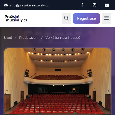
info@prazskemuzikaly.cz
Registrace
Úvod
/
Představení
/
Velká bankovní loupež