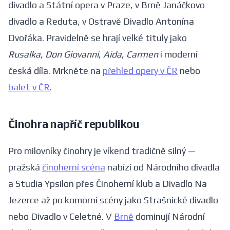
divadlo a Státní opera v Praze, v Brně Janáčkovo
divadlo a Reduta, v Ostravě Divadlo Antonína
Dvořáka. Pravidelně se hrají velké tituly jako
Rusalka
,
Don Giovanni
,
Aida
,
Carmen
i moderní
česká díla. Mrkněte na
přehled opery v ČR
nebo
balet v ČR
.
Činohra napříč republikou
Pro milovníky činohry je víkend tradičně silný —
pražská
činoherní scéna
nabízí od Národního divadla
a Studia Ypsilon přes Činoherní klub a Divadlo Na
Jezerce až po komorní scény jako Strašnické divadlo
nebo Divadlo v Celetné. V
Brně
dominují Národní