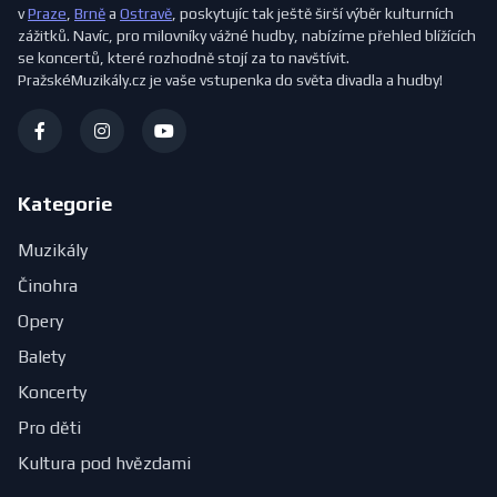
v
Praze
,
Brně
a
Ostravě
, poskytujíc tak ještě širší výběr kulturních
zážitků. Navíc, pro milovníky vážné hudby, nabízíme přehled blížících
se koncertů, které rozhodně stojí za to navštívit.
PražskéMuzikály.cz je vaše vstupenka do světa divadla a hudby!
Kategorie
Muzikály
Činohra
Opery
Balety
Koncerty
Pro děti
Kultura pod hvězdami