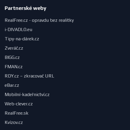
Partnerské weby
RealFree.cz - opravdu bez realitky
i-DIVADLO.eu
Tipy-na-dárek.cz
Zveráč.cz
BIGG.cz
FMAN.cz
RDY.cz – zkracovač URL
eBar.cz
Mobilní-kadeřnictví.cz
Web-clever.cz
RealFree.sk
Kvízov.cz