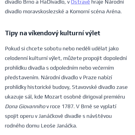
divadlo Brno a HaDivadlo, v
Ostravě
hraje Národní
divadlo moravskoslezské a Komorní scéna Aréna.
Tipy na víkendový kulturní výlet
Pokud si chcete sobotu nebo neděli udělat jako
celodenní kulturní výlet, můžete propojit dopolední
prohlídku divadla s odpoledním nebo večerním
představením. Národní divadlo v Praze nabízí
prohlídky historické budovy, Stavovské divadlo zase
ukazuje sál, kde Mozart osobně dirigoval premiéru
Dona Giovanniho
v roce 1787. V Brně se vyplatí
spojit operu v Janáčkově divadle s návštěvou
rodného domu Leoše Janáčka.