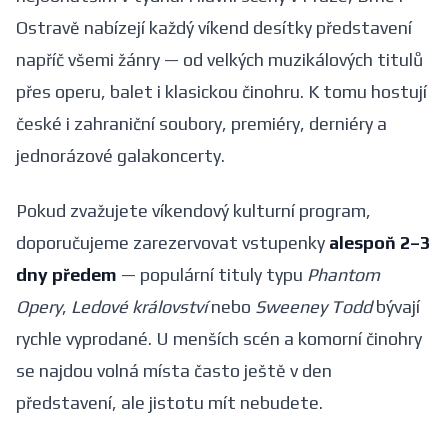
Ostravě nabízejí každý víkend desítky představení
napříč všemi žánry — od velkých muzikálových titulů
přes operu, balet i klasickou činohru. K tomu hostují
české i zahraniční soubory, premiéry, derniéry a
jednorázové galakoncerty.
Pokud zvažujete víkendový kulturní program,
doporučujeme zarezervovat vstupenky
alespoň 2–3
dny předem
— populární tituly typu
Phantom
Opery
,
Ledové království
nebo
Sweeney Todd
bývají
rychle vyprodané. U menších scén a komorní činohry
se najdou volná místa často ještě v den
představení, ale jistotu mít nebudete.