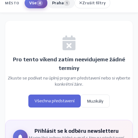
Vše
Praha
Zrušit filtry
MĚSTO
4
1
Pro tento víkend zatím neevidujeme žádné
termíny
Zkuste se podívat na úplný program představení nebo si vyberte
konkrétní žánr.
Všechna představení
Muzikály
Přihlásit se k odběru newsletteru
Maximálně jednou týdně e-mail s tipy na představení