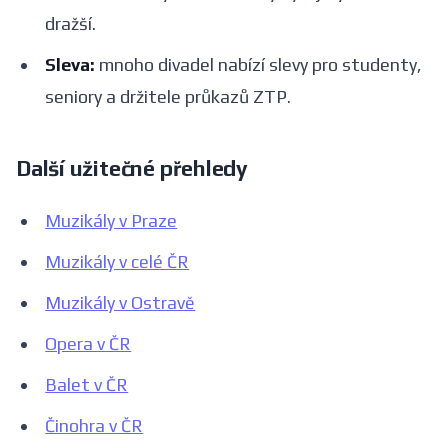
dražší.
Sleva:
mnoho divadel nabízí slevy pro studenty,
seniory a držitele průkazů ZTP.
Další užitečné přehledy
Muzikály v Praze
Muzikály v celé ČR
Muzikály v Ostravě
Opera v ČR
Balet v ČR
Činohra v ČR