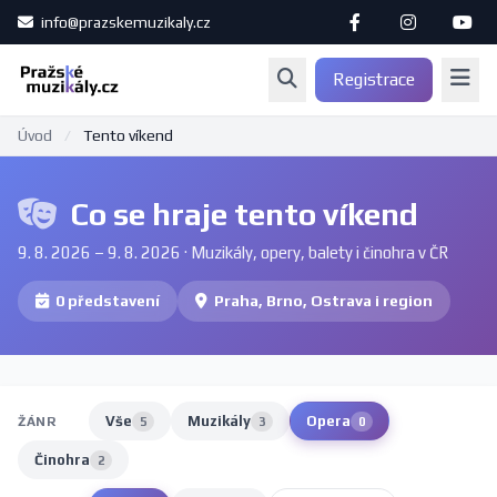
info@prazskemuzikaly.cz
Registrace
Úvod
/
Tento víkend
Co se hraje tento víkend
9. 8. 2026 – 9. 8. 2026 · Muzikály, opery, balety i činohra v ČR
0 představení
Praha, Brno, Ostrava i region
Vše
Muzikály
Opera
ŽÁNR
5
3
0
Činohra
2