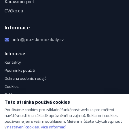
Karavaning.net
CVčko.eu
Informace
info@prazskemuzikaly.cz
Informace
Kontakty
Podmínky použití
Ochrana osobních údajů
Cookies
Reklama
Tato stránka používá cookies
Jak se obléknout do divadla
Používáme cookies pro základní funkčnost webu a pro měření
návštěvnosti (na základě oprávněného zájmu). Reklamní cookies
používáme jen s vaším souhlasem. Měření můžete kdykoli vypnout
v
nastavení cookies
.
Více informací