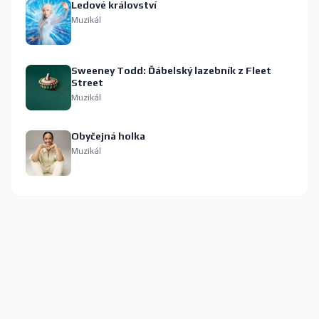
Ledové království
Muzikál
Sweeney Todd: Ďábelský lazebník z Fleet
Street
Muzikál
Obyčejná holka
Muzikál