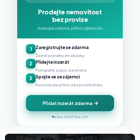
Prodejte nemovitost
bez provize
Inzerujte zdarma, přímo zájemcům
Zaregistrujte se zdarma
1
Žádné poplatky ani závazky
Přidejte inzerát
2
Fotografie, popis, parametry
Spojte se se zájemci
3
Komunikujte přímo, bez prostředníka
Přidat inzerát zdarma
www.realfree.cz