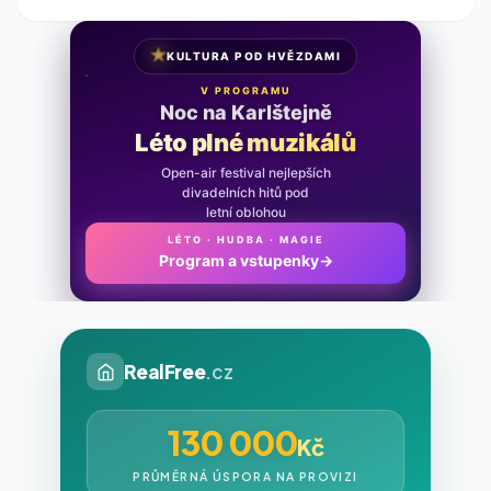
★
KULTURA POD HVĚZDAMI
V PROGRAMU
Noc na Karlštejně
Léto plné muzikálů
Open-air festival nejlepších
divadelních hitů pod
letní oblohou
LÉTO · HUDBA · MAGIE
Program a vstupenky
→
RealFree
.cz
130 000
Kč
PRŮMĚRNÁ ÚSPORA NA PROVIZI