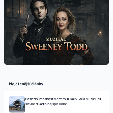
Nejčtenější články
Poslední možnost vidět muzikál v GoJa Music Hall,
slavné divadlo nejspíš končí