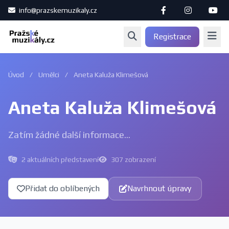
info@prazskemuzikaly.cz
Registrace
Úvod
/
Umělci
/
Aneta Kaluža Klimešová
Aneta Kaluža Klimešová
Zatím žádné další informace...
2 aktuálních představení
307 zobrazení
Přidat do oblíbených
Navrhnout úpravy