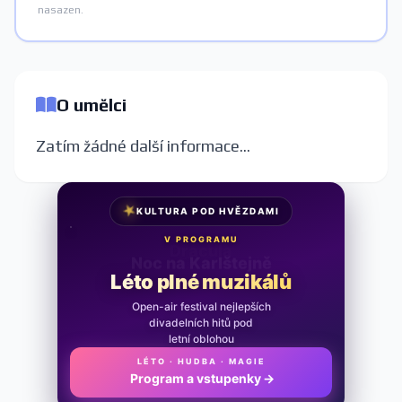
nasazen.
O umělci
Zatím žádné další informace...
★
KULTURA POD HVĚZDAMI
V PROGRAMU
Noc na Karlštejně
Léto plné muzikálů
Open-air festival nejlepších
divadelních hitů pod
letní oblohou
LÉTO · HUDBA · MAGIE
Program a vstupenky
→