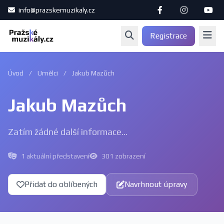
info@prazskemuzikaly.cz
Registrace
Úvod
/
Umělci
/
Jakub Mazůch
Jakub Mazůch
Zatím žádné další informace...
1 aktuální představení
301 zobrazení
Přidat do oblíbených
Navrhnout úpravy