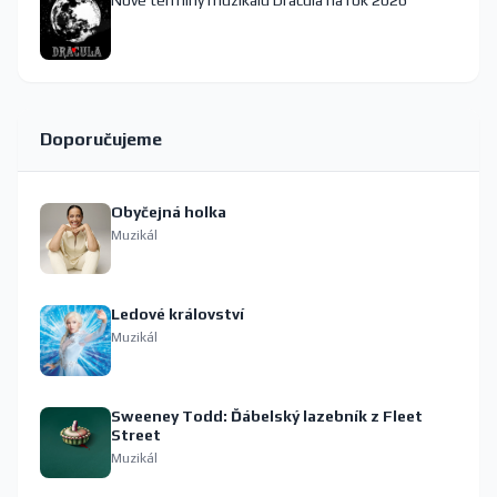
Nové termíny muzikálu Dracula na rok 2026
Doporučujeme
Obyčejná holka
Muzikál
Ledové království
Muzikál
Sweeney Todd: Ďábelský lazebník z Fleet
Street
Muzikál