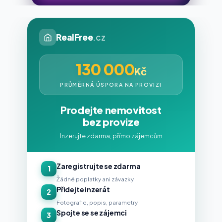
RealFree
.cz
130 000
Kč
PRŮMĚRNÁ ÚSPORA NA PROVIZI
Prodejte nemovitost
bez provize
Inzerujte zdarma, přímo zájemcům
Zaregistrujte se zdarma
1
Žádné poplatky ani závazky
Přidejte inzerát
2
Fotografie, popis, parametry
Spojte se se zájemci
3