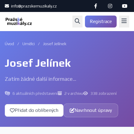
info@prazskemuzikaly.cz
Registrace
Úvod
/
Umělci
/
Josef Jelínek
Josef Jelínek
Zatím žádné další informace...
6 aktuálních představení
2 v archivu
338 zobrazení
Přidat do oblíbených
Navrhnout úpravy