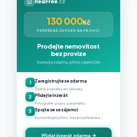
RealFree
.cz
130 000
Kč
PRŮMĚRNÁ ÚSPORA NA PROVIZI
Prodejte nemovitost
bez provize
Inzerujte zdarma, přímo zájemcům
Zaregistrujte se zdarma
1
Žádné poplatky ani závazky
Přidejte inzerát
2
Fotografie, popis, parametry
Spojte se se zájemci
3
Komunikujte přímo, bez prostředníka
Přidat inzerát zdarma