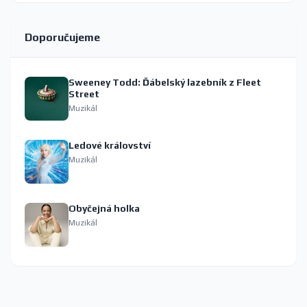
Doporučujeme
Sweeney Todd: Ďábelský lazebník z Fleet
Street
Muzikál
Ledové království
Muzikál
Obyčejná holka
Muzikál