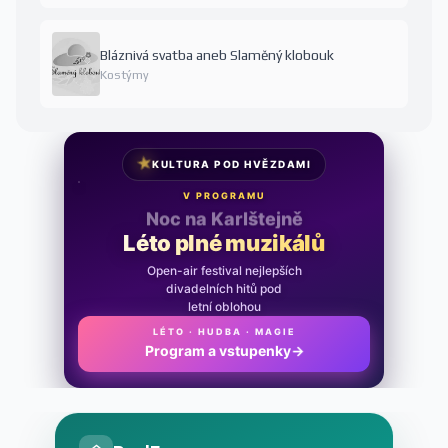
Bláznivá svatba aneb Slaměný klobouk
Kostýmy
★
KULTURA POD HVĚZDAMI
V PROGRAMU
Noc na Karlštejně
Léto plné muzikálů
Open-air festival nejlepších
divadelních hitů pod
letní oblohou
LÉTO · HUDBA · MAGIE
Program a vstupenky
→