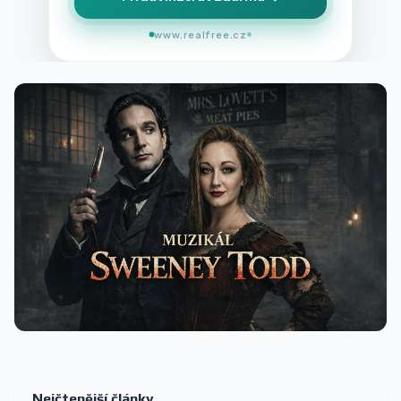
www.realfree.cz
Nejčtenější články