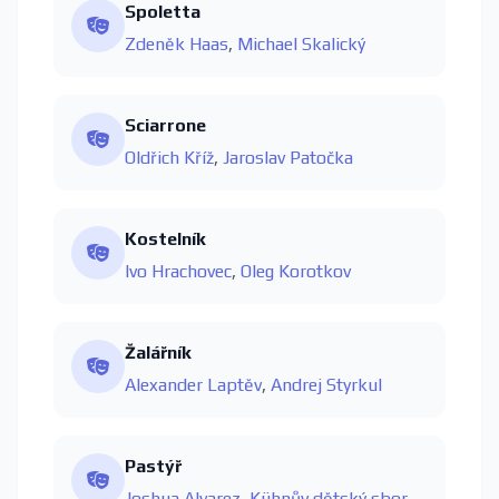
Spoletta
Zdeněk Haas
,
Michael Skalický
Sciarrone
Oldřich Kříž
,
Jaroslav Patočka
Kostelník
Ivo Hrachovec
,
Oleg Korotkov
Žalářník
Alexander Laptěv
,
Andrej Styrkul
Pastýř
Joshua Alvarez
,
Kühnův dětský sbor