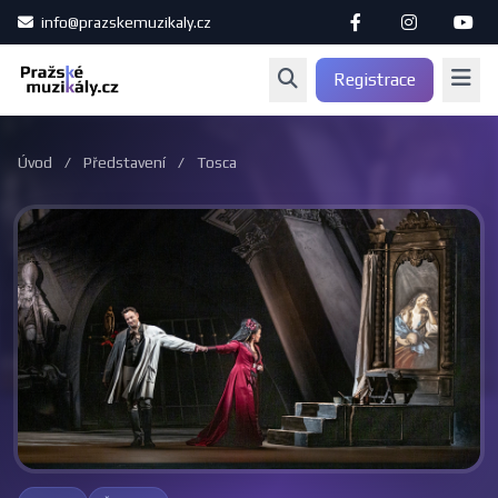
info@prazskemuzikaly.cz
Registrace
Úvod
/
Představení
/
Tosca