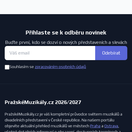
Přihlaste se k odběru novinek
Buďte první, kdo se dozví o nových představeních a slevách
Odebírat
Souhlasím se
zpracováním osobních údajů
PražskéMuzikály.cz 2026/2027
PražskéMuzikály.cz je váš kompletní průvodce světem muzikálů a
divadelních představení v České republice. Na našem portálu
objevíte aktuální přehled muzikálů ve městech
Praha
a
Ostrava
,
včetně detailních informací o obsazení, dostupných termínech a