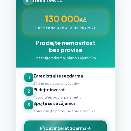
130 000
Kč
PRŮMĚRNÁ ÚSPORA NA PROVIZI
Prodejte nemovitost
bez provize
Inzerujte zdarma, přímo zájemcům
Zaregistrujte se zdarma
1
Žádné poplatky ani závazky
Přidejte inzerát
2
Fotografie, popis, parametry
Spojte se se zájemci
3
Komunikujte přímo, bez prostředníka
Přidat inzerát zdarma