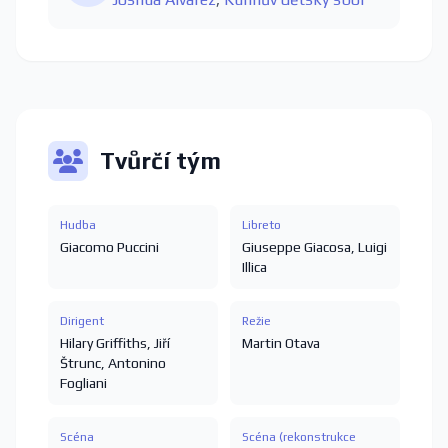
Tvůrčí tým
Hudba
Libreto
Giacomo Puccini
Giuseppe Giacosa
,
Luigi
Illica
Dirigent
Režie
Hilary Griffiths
,
Jiří
Martin Otava
Štrunc
,
Antonino
Fogliani
Scéna
Scéna (rekonstrukce