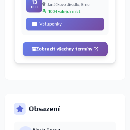
13
Janáčkovo divadlo, Brno
DUB
1004 volných míst
Vstupenky
Zobrazit všechny termíny
Obsazení
Floria Tosca