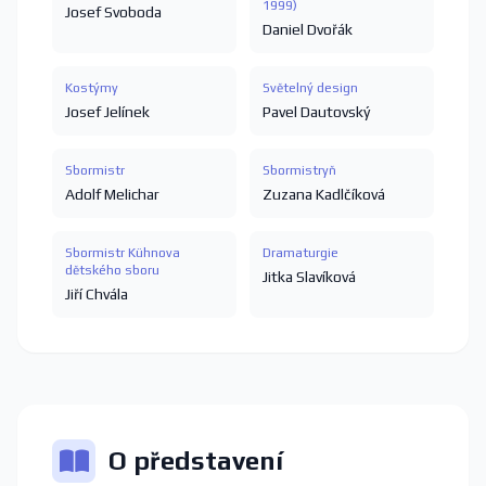
1999)
Josef Svoboda
Daniel Dvořák
Kostýmy
Světelný design
Josef Jelínek
Pavel Dautovský
Sbormistr
Sbormistryň
Adolf Melichar
Zuzana Kadlčíková
Sbormistr Kühnova
Dramaturgie
dětského sboru
Jitka Slavíková
Jiří Chvála
O představení