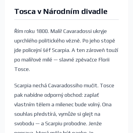
Tosca v Národním divadle
Řím roku 1800. Malíř Cavaradossi ukryje
uprchlého politického vězně. Po jeho stopě
jde policejní šéf Scarpia. A ten zároveň touží
po malířově milé — slavné zpěvačce Florii
Tosce.
Scarpia nechá Cavaradossiho mučit. Tosce
pak nabídne odporný obchod: zaplať
vlastním tělem a milenec bude volný. Ona
souhlas předstírá, vymůže si glejt na
svobodu — a Scarpiu probodne. Jenže
poprava, která měla být naoko, je