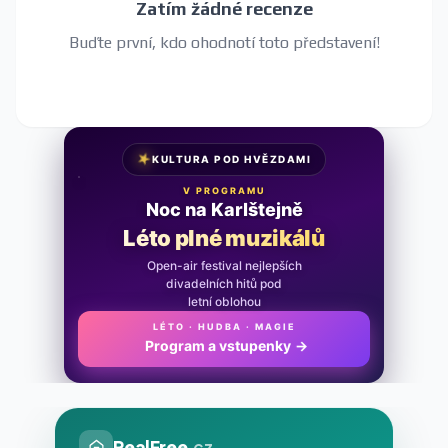
Zatím žádné recenze
Buďte první, kdo ohodnotí toto představení!
★
KULTURA POD HVĚZDAMI
V PROGRAMU
Noc na Karlštejně
Léto plné muzikálů
Open-air festival nejlepších
divadelních hitů pod
letní oblohou
LÉTO · HUDBA · MAGIE
Program a vstupenky
→
RealFree
.cz