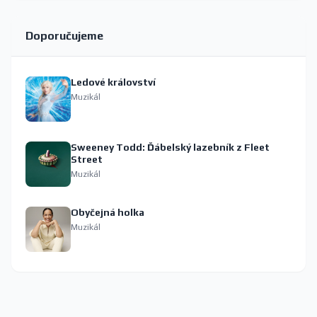
Doporučujeme
Ledové království
Muzikál
Sweeney Todd: Ďábelský lazebník z Fleet
Street
Muzikál
Obyčejná holka
Muzikál