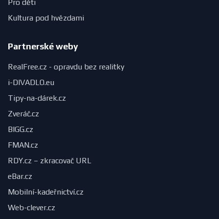
Pro děti
Kultura pod hvězdami
Partnerské weby
RealFree.cz - opravdu bez realitky
i-DIVADLO.eu
Tipy-na-dárek.cz
Zveráč.cz
BIGG.cz
FMAN.cz
RDY.cz – zkracovač URL
eBar.cz
Mobilní-kadeřnictví.cz
Web-clever.cz