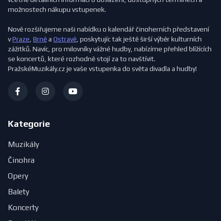
možnostech nákupu vstupenek.
Nově rozšiřujeme naši nabídku o kalendář činoherních představení
v
Praze
,
Brně
a
Ostravě
, poskytujíc tak ještě širší výběr kulturních
zážitků. Navíc, pro milovníky vážné hudby, nabízíme přehled blížících
se koncertů, které rozhodně stojí za to navštívit.
PražskéMuzikály.cz je vaše vstupenka do světa divadla a hudby!
Kategorie
Muzikály
Činohra
Opery
Balety
Koncerty