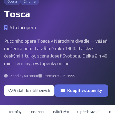
Opera
Činohra
Tosca
Státní opera
Pucciniho opera Tosca v Národním divadle — vášeň,
mučení a pomsta v Římě roku 1800. Italsky s
českými titulky, scéna Josef Svoboda. Délka 2 h 40
min. Termíny a vstupenky online.
2 hodiny 40 minut
Premiera: 7. 6. 1999
Přidat do oblíbených
Koupit vstupenky
Termíny
Obsazení
Tvůrčí tým
O představení
Hod