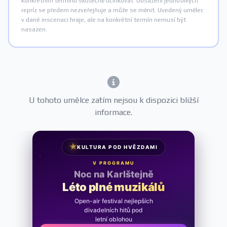
konkrétním termínu skutečně účinkovat. Obsazení jednotlivých
repríz se předem nezveřejňuje a může se měnit. Uvedený umělec
v dané inscenaci hraje, ale na konkrétní termín nemusí být
nasazen.
U tohoto umělce zatím nejsou k dispozici bližší
informace.
★
KULTURA POD HVĚZDAMI
V PROGRAMU
Noc na Karlštejně
Léto plné muzikálů
Open-air festival nejlepších
divadelních hitů pod
letní oblohou