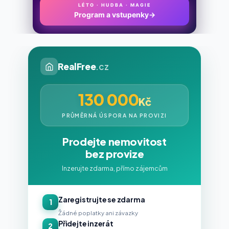
LÉTO · HUDBA · MAGIE
Program a vstupenky
→
RealFree
.cz
130 000
Kč
PRŮMĚRNÁ ÚSPORA NA PROVIZI
Prodejte nemovitost
bez provize
Inzerujte zdarma, přímo zájemcům
Zaregistrujte se zdarma
1
Žádné poplatky ani závazky
Přidejte inzerát
2