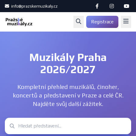
info@prazskemuzikaly.cz
Registrace
Muzikály Praha
2026/2027
Kompletní přehled muzikálů, činoher,
koncertů a představení v Praze a celé ČR.
Najděte svůj další zážitek.