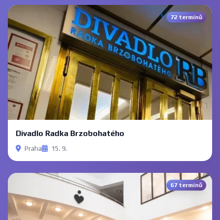
72 termínů
Divadlo Radka Brzobohatého
Praha
15. 9.
67 termínů