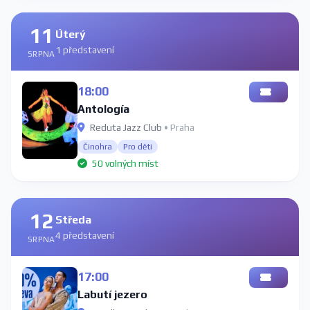
11
Úterý
1 představení
SRPNA
18:00
Antología
Reduta Jazz Club
• Praha
Činohra
Pro děti
50 volných míst
12
Středa
4 představení
SRPNA
17:00
Labutí jezero