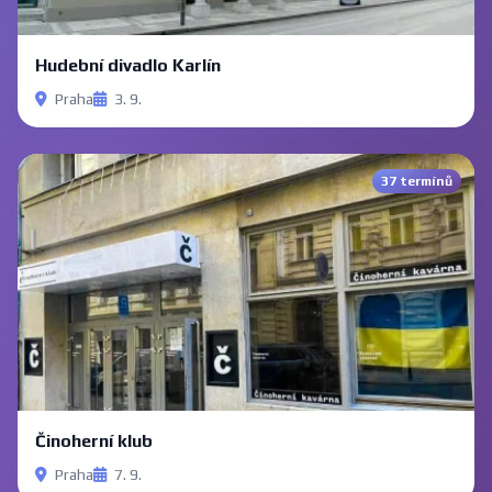
Hudební divadlo Karlín
Praha
3. 9.
37 termínů
Činoherní klub
Praha
7. 9.