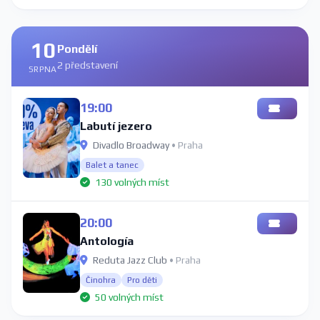
10
Pondělí
2 představení
SRPNA
19:00
Labutí jezero
Divadlo Broadway
• Praha
Balet a tanec
130 volných míst
20:00
Antología
Reduta Jazz Club
• Praha
Činohra
Pro děti
50 volných míst