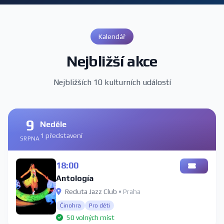
Kalendář
Nejbližší akce
Nejbližších 10 kulturních událostí
9
Neděle
1 představení
SRPNA
18:00
Antología
Reduta Jazz Club
• Praha
Činohra
Pro děti
50 volných míst