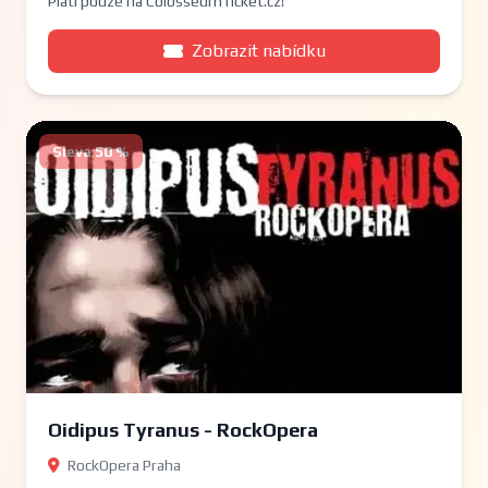
Platí pouze na ColosseumTicket.cz!
Zobrazit nabídku
Sleva 50 %
Oidipus Tyranus - RockOpera
RockOpera Praha