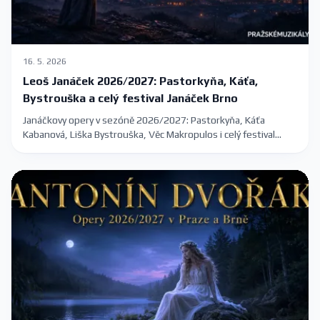
16. 5. 2026
Leoš Janáček 2026/2027: Pastorkyňa, Káťa,
Bystrouška a celý festival Janáček Brno
Janáčkovy opery v sezóně 2026/2027: Pastorkyňa, Káťa
Kabanová, Liška Bystrouška, Věc Makropulos i celý festival
Janáček Brno 2026 s konkrétními termíny v Praze a Brně.