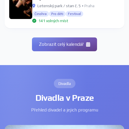
Letenský park / stan č. 5
• Praha
Činohra
Pro děti
Festival
141 volných míst
Zobrazit celý kalendář
Divadla
Divadla v Praze
Přehled divadel a jejich programu