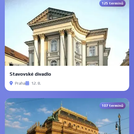
125 termínů
Stavovské divadlo
Praha
12. 8.
107 termínů