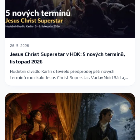
26. 5. 2026
Jesus Christ Superstar v HDK: 5 nových termínů,
listopad 2026
Hudební divadlo Karlín otevřelo předprodej pěti nových
termínů muzikálu Jesus Christ Superstar. Václav Noid Bárta,
Roman Tomeš, Eva Burešová a Dasha na Velké scéně 5.–8.
listopadu 2026. Vstupenky 390–1390 Kč.