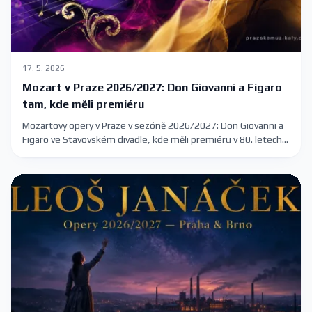
17. 5. 2026
Mozart v Praze 2026/2027: Don Giovanni a Figaro
tam, kde měli premiéru
Mozartovy opery v Praze v sezóně 2026/2027: Don Giovanni a
Figaro ve Stavovském divadle, kde měli premiéru v 80. letech
18. století. Plus Kouzelná flétna a Idomeneo.