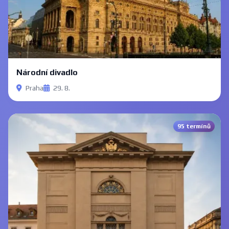
Národní divadlo
Praha
29. 8.
95 termínů