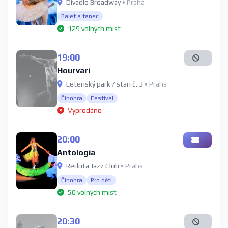
Divadlo Broadway
• Praha
Balet a tanec
129 volných míst
19:00
Hourvari
Letenský park / stan č. 3
• Praha
Činohra
Festival
Vyprodáno
20:00
Antología
Reduta Jazz Club
• Praha
Činohra
Pro děti
50 volných míst
20:30