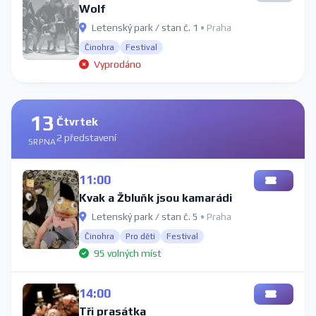
Wolf
Letenský park / stan č. 1
• Praha
Činohra
Festival
Vyprodáno
13
Čtvrtek
2 představení
SRPNA
11:00
Kvak a Žbluňk jsou kamarádi
Letenský park / stan č. 5
• Praha
Činohra
Pro děti
Festival
95 volných míst
14:00
Tři prasátka