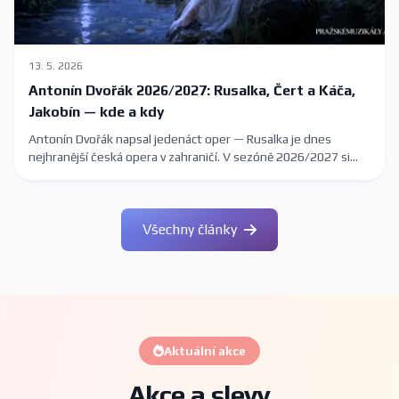
13. 5. 2026
Antonín Dvořák 2026/2027: Rusalka, Čert a Káča,
Jakobín — kde a kdy
Antonín Dvořák napsal jedenáct oper — Rusalka je dnes
nejhranější česká opera v zahraničí. V sezóně 2026/2027 si
Dvořákova díla můžete poslechnout v Národním divadle a
Státní opeře v Praze, v Janáčkově divadle v Brně i na komorních
scénách. Kompletní průvodce s termíny a vstupenkami.
Všechny články
Aktuální akce
Akce a slevy