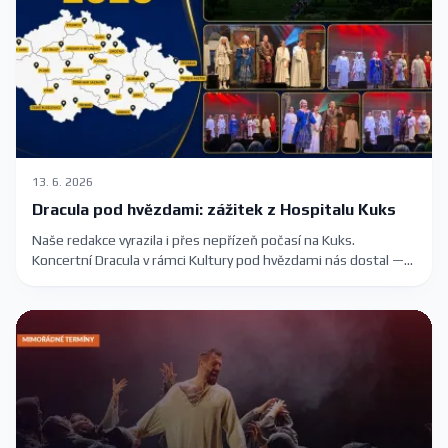
13. 6. 2026
Dracula pod hvězdami: zážitek z Hospitalu Kuks
Naše redakce vyrazila i přes nepřízeň počasí na Kuks.
Koncertní Dracula v rámci Kultury pod hvězdami nás dostal —
romantika, slavné melodie Karla Svobody a barokní kulisa
Hospitalu.