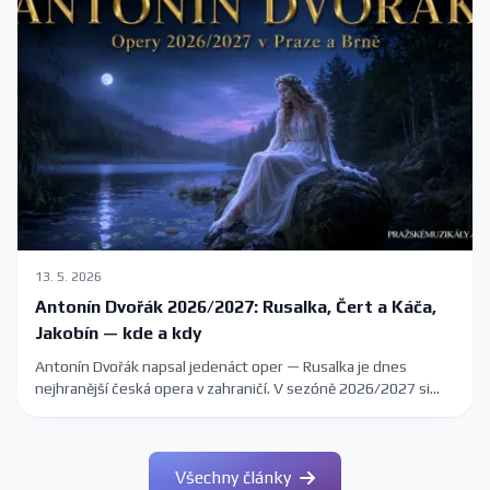
13. 5. 2026
Antonín Dvořák 2026/2027: Rusalka, Čert a Káča,
Jakobín — kde a kdy
Antonín Dvořák napsal jedenáct oper — Rusalka je dnes
nejhranější česká opera v zahraničí. V sezóně 2026/2027 si
Dvořákova díla můžete poslechnout v Národním divadle a
Státní opeře v Praze, v Janáčkově divadle v Brně i na komorních
scénách. Kompletní průvodce s termíny a vstupenkami.
Všechny články