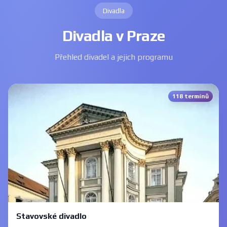
Divadla
Divadla v Praze
Přehled divadel a jejich programu
118 termínů
Stavovské divadlo