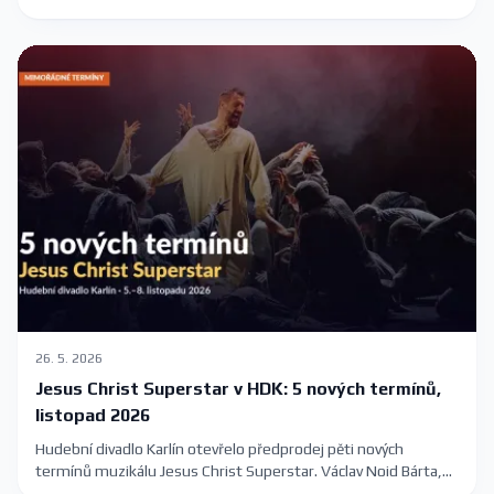
romantika, slavné melodie Karla Svobody a barokní kulisa
Hospitalu.
26. 5. 2026
Jesus Christ Superstar v HDK: 5 nových termínů,
listopad 2026
Hudební divadlo Karlín otevřelo předprodej pěti nových
termínů muzikálu Jesus Christ Superstar. Václav Noid Bárta,
Roman Tomeš, Eva Burešová a Dasha na Velké scéně 5.–8.