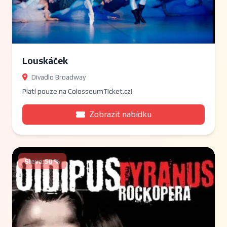
Louskáček
Divadlo Broadway
Platí pouze na ColosseumTicket.cz!
Zobrazit nabídku
Sleva 50 %