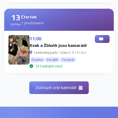
13
Čtvrtek
1 představení
SRPNA
11:00
Kvak a Žbluňk jsou kamarádi
Letenský park / stan č. 5
• Praha
Činohra
Pro děti
Festival
123 volných míst
Zobrazit celý kalendář