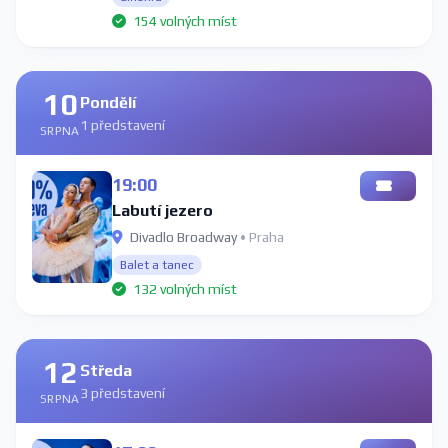
154 volných míst
10
Pondělí
1 představení
SRPNA
19:00
Labutí jezero
Divadlo Broadway
• Praha
Balet a tanec
132 volných míst
12
Středa
3 představení
SRPNA