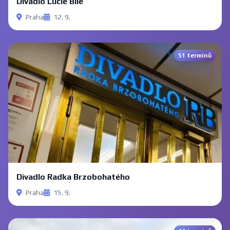
Divadlo Lucie Bílé
Praha
12. 9.
51 termínů
Divadlo Radka Brzobohatého
Praha
15. 9.