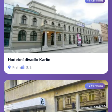
44 termínů
Hudební divadlo Karlín
Praha
3. 9.
37 termínů