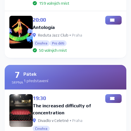
159 volných míst
20:00
Antología
Reduta Jazz Club
• Praha
Činohra
Pro děti
50 volných míst
7
Pátek
1 představení
SRPNA
19:30
The increased difficulty of
concentration
Divadlo v Celetné
• Praha
Činohra