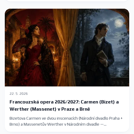
listopadu 2026. Vstupenky 390–1390 Kč.
22. 5. 2026
Francouzská opera 2026/2027: Carmen (Bizet) a
Werther (Massenet) v Praze a Brně
Bizetova Carmen ve dvou inscenacích (Národní divadlo Praha +
Brno) a Massenetův Werther v Národním divadle —
francouzská opera v sezóně 2026/2027 s konkrétními