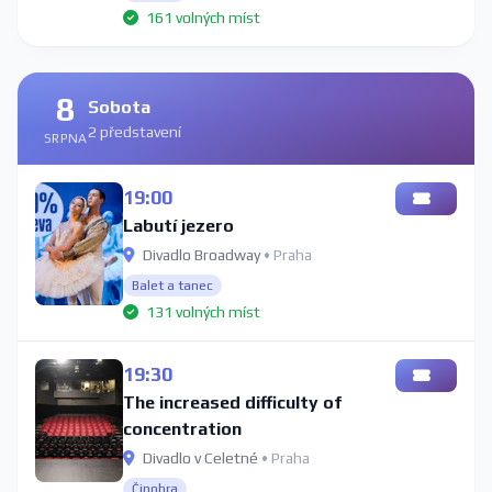
161 volných míst
8
Sobota
2 představení
SRPNA
19:00
Labutí jezero
Divadlo Broadway
• Praha
Balet a tanec
131 volných míst
19:30
The increased difficulty of
concentration
Divadlo v Celetné
• Praha
Činohra