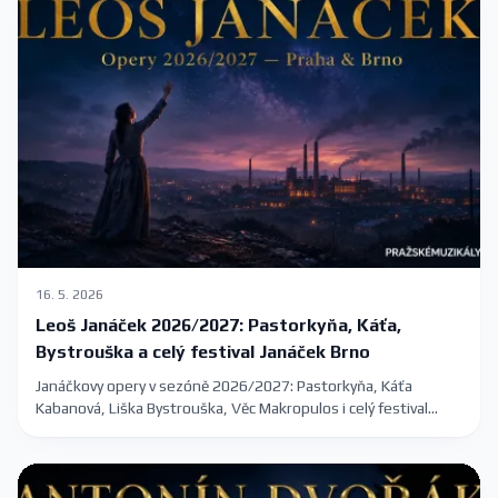
16. 5. 2026
Leoš Janáček 2026/2027: Pastorkyňa, Káťa,
Bystrouška a celý festival Janáček Brno
Janáčkovy opery v sezóně 2026/2027: Pastorkyňa, Káťa
Kabanová, Liška Bystrouška, Věc Makropulos i celý festival
Janáček Brno 2026 s konkrétními termíny v Praze a Brně.