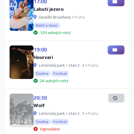
17:00
Labutí jezero
Divadlo Broadway
• Praha
Balet a tanec
129 volných míst
19:00
Hourvari
Letenský park / stan č. 3
• Praha
Činohra
Festival
24 volných míst
20:30
Wolf
Letenský park / stan č. 1
• Praha
Činohra
Festival
Vyprodáno