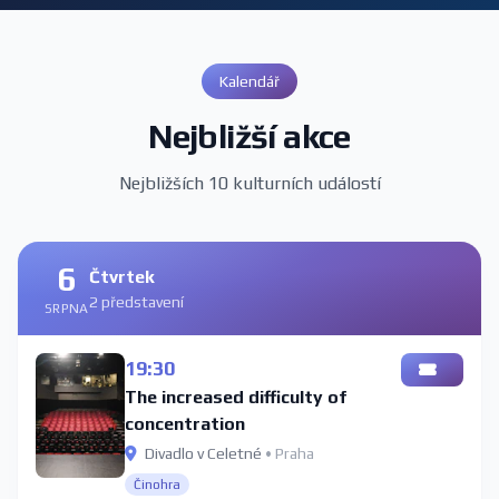
Kalendář
Nejbližší akce
Nejbližších 10 kulturních událostí
6
Čtvrtek
2 představení
SRPNA
19:30
The increased difficulty of
concentration
Divadlo v Celetné
• Praha
Činohra