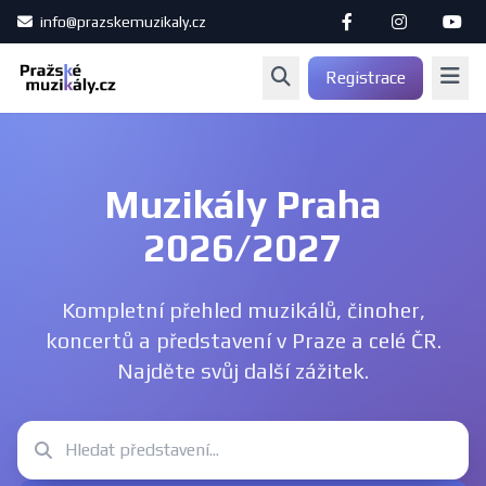
info@prazskemuzikaly.cz
Registrace
Muzikály Praha
2026/2027
Kompletní přehled muzikálů, činoher,
koncertů a představení v Praze a celé ČR.
Najděte svůj další zážitek.