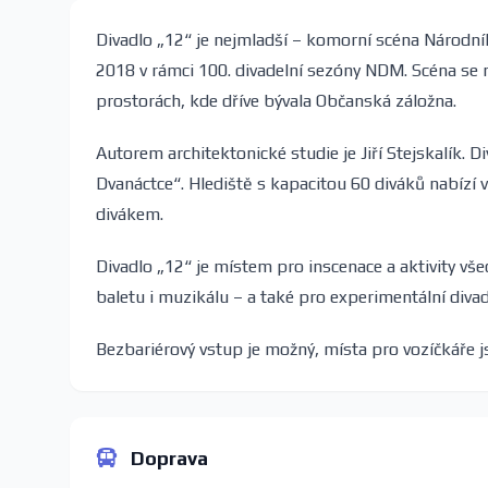
Divadlo „12“ je nejmladší – komorní scéna Národní
2018 v rámci 100. divadelní sezóny NDM. Scéna se nac
prostorách, kde dříve bývala Občanská záložna.
Autorem architektonické studie je Jiří Stejskalík. D
Dvanáctce“. Hlediště s kapacitou 60 diváků nabízí 
divákem.
Divadlo „12“ je místem pro inscenace a aktivity v
baletu i muzikálu – a také pro experimentální diva
Bezbariérový vstup je možný, místa pro vozíčkáře 
Doprava