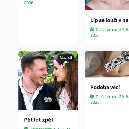
2026
Líp se loučí v ne
Další termín: 22. 9.
2026
Muzikál
Č
Podoba věcí
Další termín: 29. 9.
2026
Pět let zpět