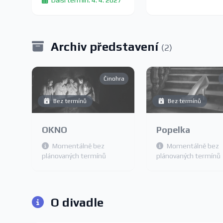
Další termín: 4. 4. 2027
Archiv představení
(2)
Činohra
Bez termínů
Bez termínů
OKNO
Popelka
Momentálně bez
Momentálně bez
plánovaných termínů
plánovaných termínů
O divadle