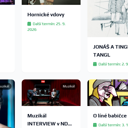
Hornické vdovy
Další termín: 25. 9.
2026
JONÁŠ A TING
TANGL
Další termín: 2. 
uzikál
Muzikál
Muzikál
O líné babičce
INTERVIEW v NDM
Další termín: 3. 1