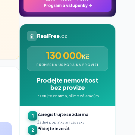
Program a vstupenky
→
RealFree
.cz
130 000
Kč
PRŮMĚRNÁ ÚSPORA NA PROVIZI
Prodejte nemovitost
bez provize
Inzerujte zdarma, přímo zájemcům
Zaregistrujte se zdarma
1
Žádné poplatky ani závazky
Přidejte inzerát
2