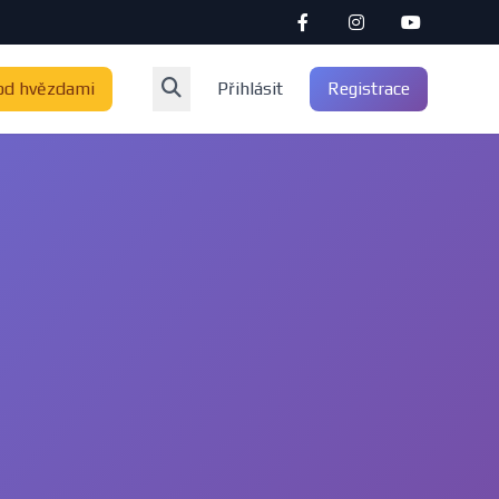
od hvězdami
Přihlásit
Registrace