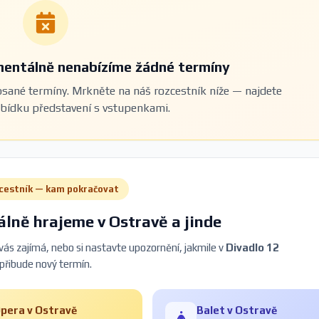
entálně nenabízíme žádné termíny
sané termíny. Mrkněte na náš rozcestník níže — najdete
abídku představení s vstupenkami.
cestník — kam pokračovat
lně hrajeme v Ostravě a jinde
 vás zajímá, nebo si nastavte upozornění, jakmile v
Divadlo 12
přibude nový termín.
pera v Ostravě
Balet v Ostravě