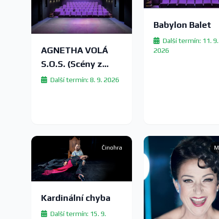
Babylon Balet
Další termín: 11. 9.
AGNETHA VOLÁ
2026
S.O.S. (Scény z
manželského
Další termín: 8. 9. 2026
života)
Činohra
M
Kardinální chyba
Další termín: 15. 9.