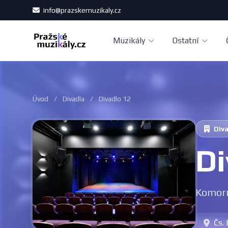
info@prazskemuzikaly.cz
Muzikály
Ostatní
Úvod
/
Divadla
/
Divadlo 12
Div
Di
Komorn
Čs. 