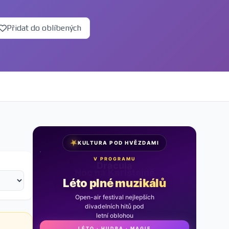
Přidat do oblíbených
★
KULTURA POD HVĚZDAMI
V PROGRAMU
Noc na Karlštejně
Léto plné muzikálů
Open-air festival nejlepších
divadelních hitů pod
letní oblohou
LÉTO · HUDBA · MAGIE