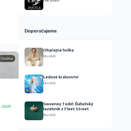
rok 2026
Doporučujeme
Obyčejná holka
Muzikál
Činohra
Ledové království
Muzikál
Sweeney Todd: Ďábelský
9. 2026
lazebník z Fleet Street
Muzikál