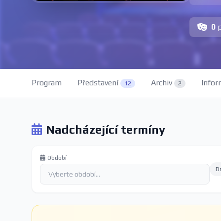
0
Program
Představení
Archiv
Infor
12
2
Nadcházející termíny
Období
D