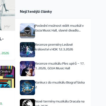
Nejčtenější články
Poslední možnost vidět muzikál v
GoJa Music Hall, slavné divadlo
nejspíš končí
L-
Recenze premiéry Ledové
království v HDK 12.3.2026
9. 2026
Recenze muzikálu Ples upírů – 17.
1. 2026, GOJA Music Hall
Činohra
Konkurz do muzikálu Biograf láska
2
Nové termíny muzikálu Dracula na
0.