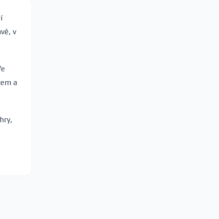
í
vě, v
Ve
cem a
hry,