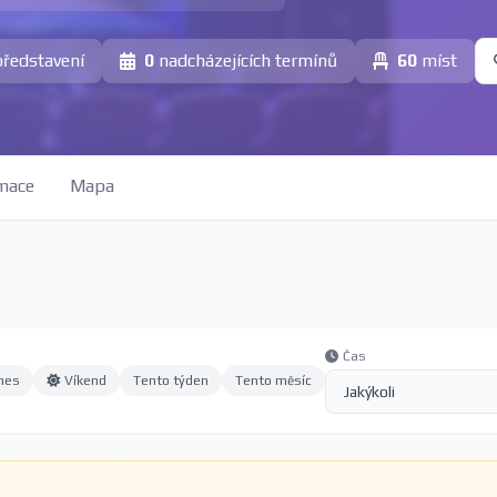
představení
0
nadcházejících termínů
60
míst
mace
Mapa
Čas
nes
Víkend
Tento týden
Tento měsíc