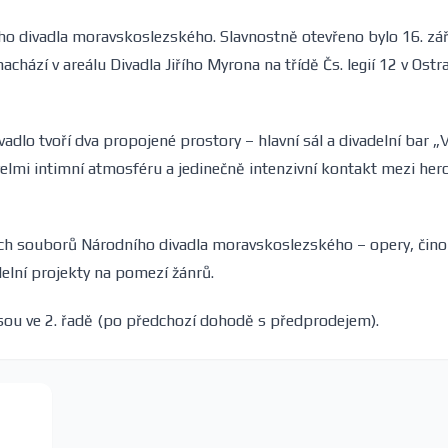
ho divadla moravskoslezského. Slavnostně otevřeno bylo 16. zář
hází v areálu Divadla Jiřího Myrona na třídě Čs. legií 12 v Ostra
ivadlo tvoří dva propojené prostory – hlavní sál a divadelní bar „
velmi intimní atmosféru a jedinečně intenzivní kontakt mezi her
šech souborů Národního divadla moravskoslezského – opery, čino
delní projekty na pomezí žánrů.
jsou ve 2. řadě (po předchozí dohodě s předprodejem).