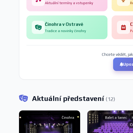
Aktuální termíny a vstupenky
R
Činohra v Ostravě
C
Tradice a novinky činohry
P
Chcete vědět, ja
Upoz
Aktuální představení
(12)
Činohra
Balet a tanec
Č