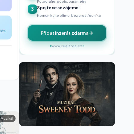
Fotografie, popis, parametry
Spojte se se zájemci
3
Komunikujte přímo, bez prostředníka
ěsta
Přidat inzerát zdarma
www.realfree.cz
Muzikál