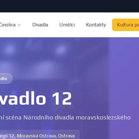
Činohra
Divadla
Umělci
Kontakty
Kultura p
adlo
vadlo 12
í scéna Národního divadla moravskoslezského
legií 12, Moravská Ostrava, Ostrava