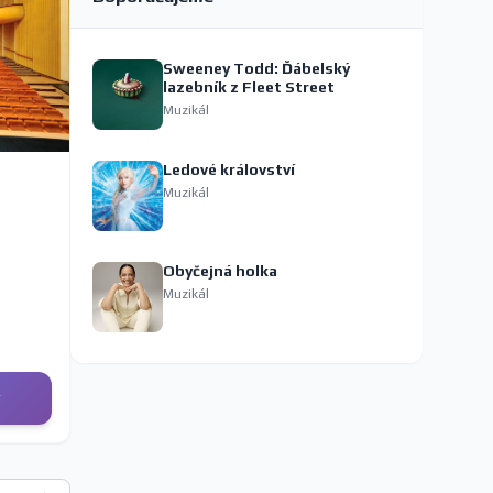
Sweeney Todd: Ďábelský
lazebník z Fleet Street
Muzikál
Ledové království
Muzikál
Obyčejná holka
Muzikál
y