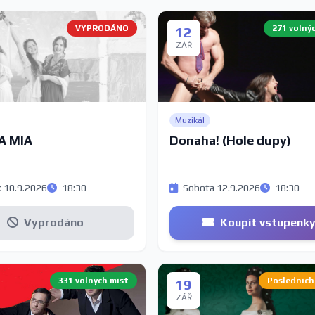
VYPRODÁNO
271 volný
12
ZÁŘ
Muzikál
 MIA
Donaha! (Hole dupy)
 10.9.2026
18:30
Sobota 12.9.2026
18:30
Vyprodáno
Koupit vstupenk
331 volných míst
Posledních
19
ZÁŘ