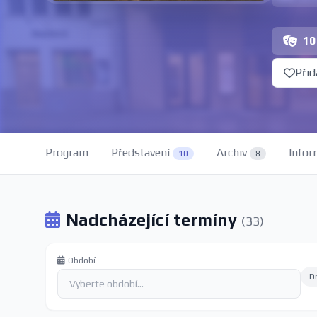
10
Přid
Program
Představení
Archiv
Infor
10
8
Nadcházející termíny
(33)
Období
D