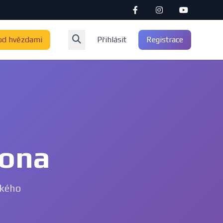
od hvězdami
Přihlásit
Registrace
rona
ského