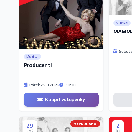
Muzikál
MAMMA
Sobota
Muzikál
Producenti
Pátek 25.9.2026
18:30
Koupit vstupenky
VYPRODÁNO
29
2
ZÁŘ
ŘÍJ