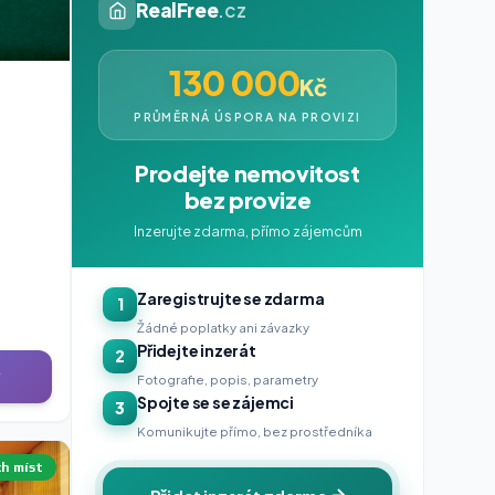
RealFree
.cz
130 000
Kč
PRŮMĚRNÁ ÚSPORA NA PROVIZI
Prodejte nemovitost
bez provize
Inzerujte zdarma, přímo zájemcům
Zaregistrujte se zdarma
1
Žádné poplatky ani závazky
Přidejte inzerát
2
y
Fotografie, popis, parametry
Spojte se se zájemci
3
Komunikujte přímo, bez prostředníka
ch míst