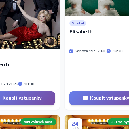
Muzikál
Elisabeth
Sobota 19.9.2026
18:30
enti
 16.9.2026
18:30
Koupit vstupenky
Koupit vstupenk
409 volných míst
361 volný
24
ZÁŘ