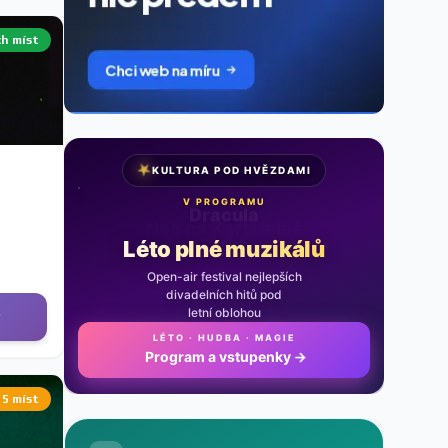
ch míst
★
KULTURA POD HVĚZDAMI
V PROGRAMU
Noc na Karlštejně
Léto plné muzikálů
Open-air festival nejlepších
divadelních hitů pod
letní oblohou
y
LÉTO · HUDBA · MAGIE
Program a vstupenky
→
 5 míst