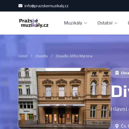
info@prazskemuzikaly.cz
Muzikály
Ostatní
Úvod
/
Divadla
/
Divadlo Jiřího Myrona
Div
Di
Hlavní
Čs.