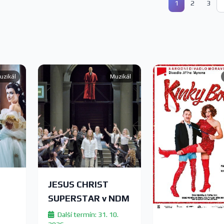
1
2
3
uzikál
Muzikál
JESUS CHRIST
SUPERSTAR v NDM
Další termín: 31. 10.