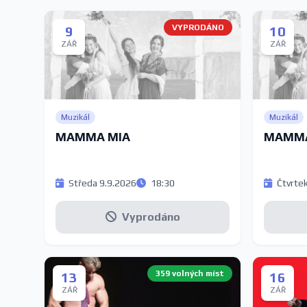
VYPRODÁNO
9
10
ZÁŘ
ZÁŘ
Muzikál
Muzikál
MAMMA MIA
MAMMA
Středa 9.9.2026
18:30
Čtvrtek
Vyprodáno
359 volných míst
13
16
ZÁŘ
ZÁŘ