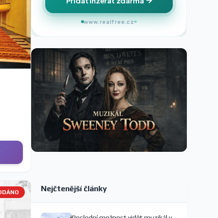
Přidat inzerát zdarma
www.realfree.cz
y
Nejčtenější články
ODÁNO
Poslední možnost vidět muzikál v