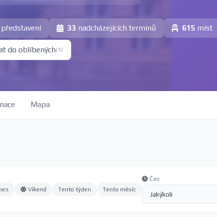
představení
33
nadcházejících termínů
615
míst
at do oblíbených
(1)
mace
Mapa
Čas
nes
Víkend
Tento týden
Tento měsíc