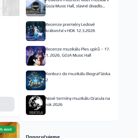
GoJa Music Hall, slavné divadlo
nejspíš končí
Recenze premiéry Ledové
království v HDK 12.3.2026
Recenze muzikálu Ples upírů – 17.
1. 2026, GOJA Music Hall
Konkurz do muzikálu Biograf láska
2
Nové termíny muzikálu Dracula na
rok 2026
ch míst
Doporučujeme