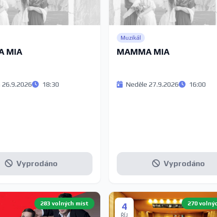
Muzikál
 MIA
MAMMA MIA
 26.9.2026
18:30
Neděle 27.9.2026
16:00
Vyprodáno
Vyprodáno
283 volných míst
270 volný
4
ŘÍJ