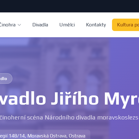
Činohra
Divadla
Umělci
Kontakty
Kultura p
adlo
vadlo Jiřího My
 činoherní scéna Národního divadla moravskoslez
 legií 148/14, Moravská Ostrava, Ostrava