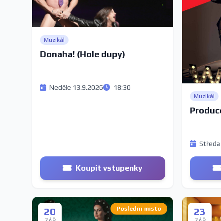
Muzikál
Donaha! (Hole dupy)
Neděle 13.9.2026
18:30
Muzikál
Produc
Středa
Koupit vstupenky
Poslední místo
20
23
ZÁŘ
ZÁŘ