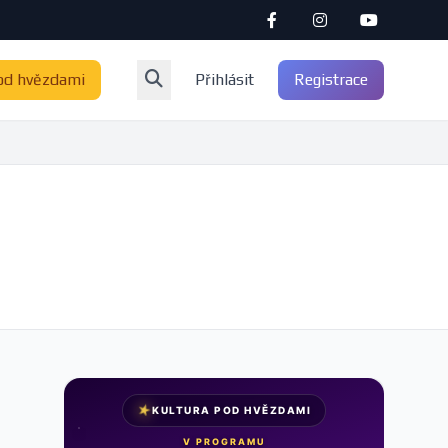
od hvězdami
Přihlásit
Registrace
★
KULTURA POD HVĚZDAMI
V PROGRAMU