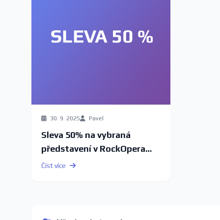
30. 9. 2025
Pavel
Sleva 50% na vybraná
představení v RockOpera
Praha
Číst více