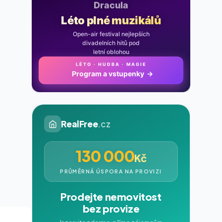
Noc na Karlštejně
Léto plné muzikálů
Open-air festival nejlepších
divadelních hitů pod
letní oblohou
LÉTO · HUDBA · MAGIE
Program a vstupenky
→
RealFree
.cz
130 000
Kč
PRŮMĚRNÁ ÚSPORA NA PROVIZI
Prodejte nemovitost
bez provize