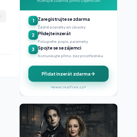
Inzerujte zdarma, přímo zájemcům
Zaregistrujte se zdarma
1
Žádné poplatky ani závazky
Přidejte inzerát
2
Fotografie, popis, parametry
Spojte se se zájemci
3
Komunikujte přímo, bez prostředníka
Přidat inzerát zdarma
www.realfree.cz