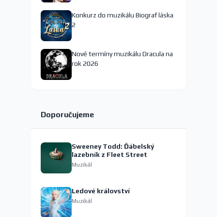
Konkurz do muzikálu Biograf láska
2
Nové termíny muzikálu Dracula na
rok 2026
Doporučujeme
Sweeney Todd: Ďábelský
lazebník z Fleet Street
Muzikál
Ledové království
Muzikál