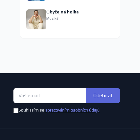
Obyčejná holka
Muzikál
Odebírat
Souhlasím se
zpracováním osobních údajů