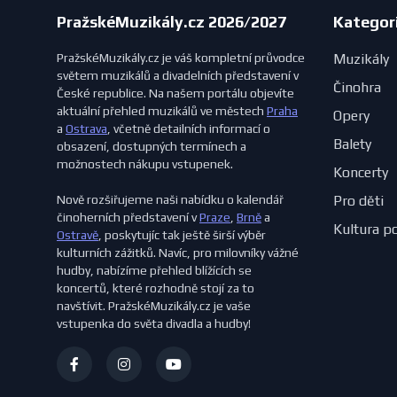
PražskéMuzikály.cz 2026/2027
Kategor
PražskéMuzikály.cz je váš kompletní průvodce
Muzikály
světem muzikálů a divadelních představení v
Činohra
České republice. Na našem portálu objevíte
aktuální přehled muzikálů ve městech
Praha
Opery
a
Ostrava
, včetně detailních informací o
Balety
obsazení, dostupných termínech a
možnostech nákupu vstupenek.
Koncerty
Nově rozšiřujeme naši nabídku o kalendář
Pro děti
činoherních představení v
Praze
,
Brně
a
Kultura p
Ostravě
, poskytujíc tak ještě širší výběr
kulturních zážitků. Navíc, pro milovníky vážné
hudby, nabízíme přehled blížících se
koncertů, které rozhodně stojí za to
navštívit. PražskéMuzikály.cz je vaše
vstupenka do světa divadla a hudby!