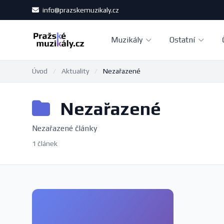
info@prazskemuzikaly.cz
Muzikály
Ostatní
Úvod
/
Aktuality
/
Nezařazené
Nezařazené
Nezařazené články
1 článek