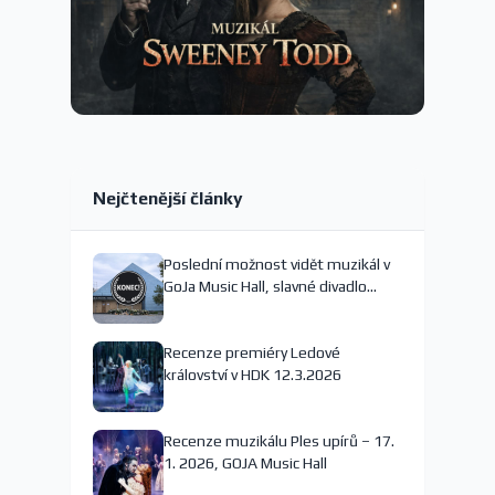
Nejčtenější články
Poslední možnost vidět muzikál v
GoJa Music Hall, slavné divadlo
nejspíš končí
Recenze premiéry Ledové
království v HDK 12.3.2026
Recenze muzikálu Ples upírů – 17.
1. 2026, GOJA Music Hall