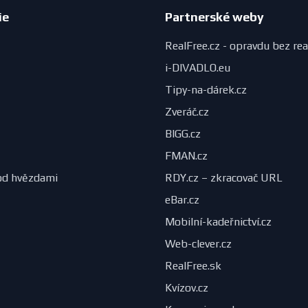
ie
Partnerské weby
RealFree.cz - opravdu bez rea
i-DIVADLO.eu
Tipy-na-dárek.cz
Zveráč.cz
BIGG.cz
FMAN.cz
od hvězdami
RDY.cz – zkracovač URL
eBar.cz
Mobilní-kadeřnictví.cz
Web-clever.cz
RealFree.sk
Kvízov.cz