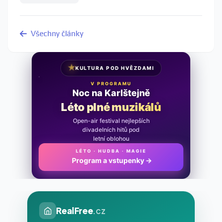
Všechny články
★
KULTURA POD HVĚZDAMI
V PROGRAMU
Noc na Karlštejně
Léto plné muzikálů
Open-air festival nejlepších
divadelních hitů pod
letní oblohou
LÉTO · HUDBA · MAGIE
Program a vstupenky
→
RealFree
.cz