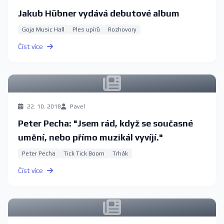
Jakub Hübner vydává debutové album
Goja Music Hall
Ples upírů
Rozhovory
Číst více
22. 10. 2018
Pavel
Peter Pecha: "Jsem rád, když se současné
umění, nebo přímo muzikál vyvíjí."
Peter Pecha
Tick Tick Boom
Trhák
Číst více