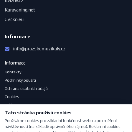
Kvízov.cz
Karavaning.net
CVčko.eu
Informace
info@prazskemuzikaly.cz
Informace
Kontakty
Podmínky použití
Ochrana osobních údajů
Cookies
Reklama
Tato stránka používá cookies
Jak se obléknout do divadla
Používáme cookies pro základní funkčnost webu a pro měření
návštěvnosti (na základě oprávněného zájmu). Reklamní cookies