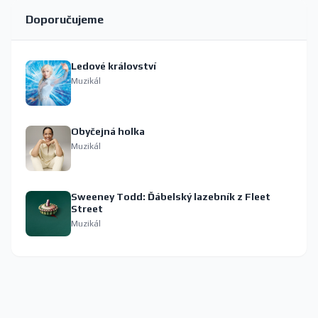
Doporučujeme
Ledové království
Muzikál
Obyčejná holka
Muzikál
Sweeney Todd: Ďábelský lazebník z Fleet
Street
Muzikál