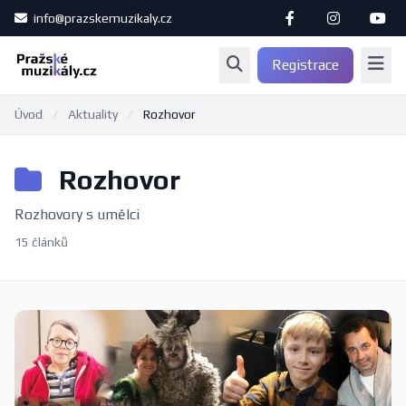
info@prazskemuzikaly.cz
Registrace
Úvod
/
Aktuality
/
Rozhovor
Rozhovor
Rozhovory s umělci
15 článků