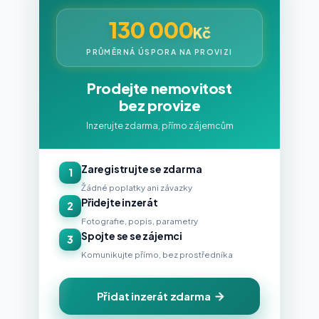
130 000
Kč
PRŮMĚRNÁ ÚSPORA NA PROVIZI
Prodejte nemovitost
bez provize
Inzerujte zdarma, přímo zájemcům
Zaregistrujte se zdarma
1
Žádné poplatky ani závazky
Přidejte inzerát
2
Fotografie, popis, parametry
Spojte se se zájemci
3
Komunikujte přímo, bez prostředníka
Přidat inzerát zdarma