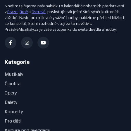
Nově rozšiřujeme naši nabídku o kalendář činoherních představení
v
Praze
,
Brně
a
Ostravě
, poskytujíc tak ještě širší výběr kulturních
zážitků. Navíc, pro milovníky vážné hudby, nabízíme přehled blížících
se koncertů, které rozhodně stojí za to navštívit.
PražskéMuzikály.cz je vaše vstupenka do světa divadla a hudby!
Kategorie
Muzikály
Činohra
Opery
Balety
Koncerty
Pro děti
Kultura pod hvězdami