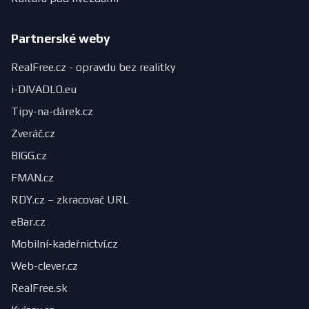
Partnerské weby
RealFree.cz - opravdu bez realitky
i-DIVADLO.eu
Tipy-na-dárek.cz
Zveráč.cz
BIGG.cz
FMAN.cz
RDY.cz – zkracovač URL
eBar.cz
Mobilní-kadeřnictví.cz
Web-clever.cz
RealFree.sk