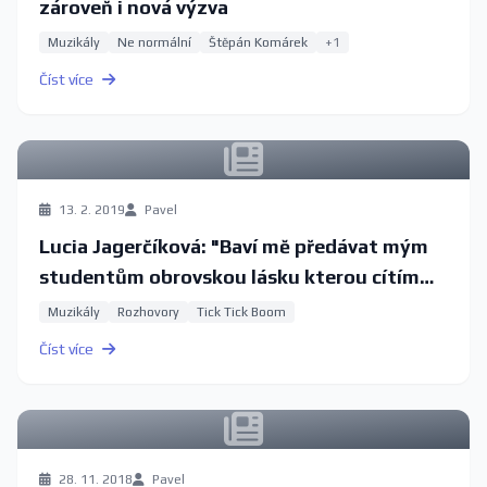
zároveň i nová výzva
Muzikály
Ne normální
Štěpán Komárek
+1
Číst více
13. 2. 2019
Pavel
Lucia Jagerčíková: "Baví mě předávat mým
studentům obrovskou lásku kterou cítím
k tomuto řemeslu."
Muzikály
Rozhovory
Tick Tick Boom
Číst více
28. 11. 2018
Pavel