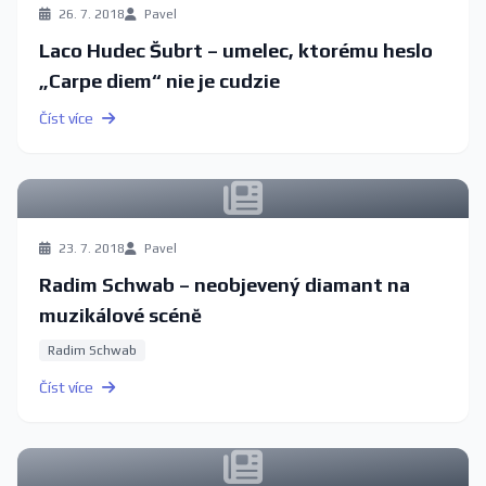
26. 7. 2018
Pavel
Laco Hudec Šubrt – umelec, ktorému heslo
„Carpe diem“ nie je cudzie
Číst více
23. 7. 2018
Pavel
Radim Schwab – neobjevený diamant na
muzikálové scéně
Radim Schwab
Číst více