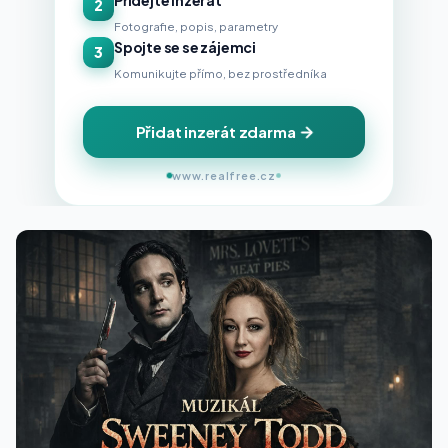
Přidejte inzerát
2
Fotografie, popis, parametry
Spojte se se zájemci
3
Komunikujte přímo, bez prostředníka
Přidat inzerát zdarma
www.realfree.cz