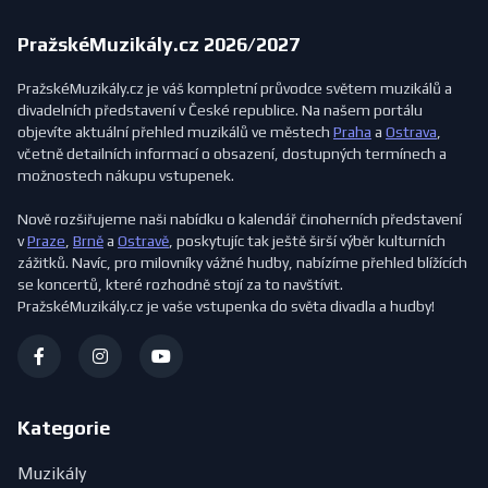
PražskéMuzikály.cz 2026/2027
PražskéMuzikály.cz je váš kompletní průvodce světem muzikálů a
divadelních představení v České republice. Na našem portálu
objevíte aktuální přehled muzikálů ve městech
Praha
a
Ostrava
,
včetně detailních informací o obsazení, dostupných termínech a
možnostech nákupu vstupenek.
Nově rozšiřujeme naši nabídku o kalendář činoherních představení
v
Praze
,
Brně
a
Ostravě
, poskytujíc tak ještě širší výběr kulturních
zážitků. Navíc, pro milovníky vážné hudby, nabízíme přehled blížících
se koncertů, které rozhodně stojí za to navštívit.
PražskéMuzikály.cz je vaše vstupenka do světa divadla a hudby!
Kategorie
Muzikály