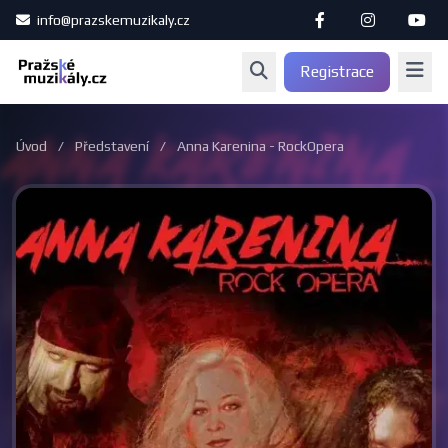
info@prazskemuzikaly.cz
Registrace
Úvod
/
Představení
/
Anna Karenina - RockOpera