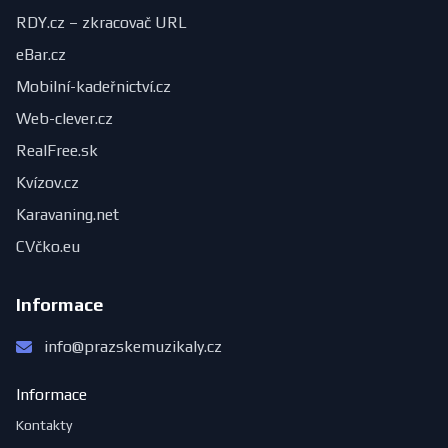
RDY.cz – zkracovač URL
eBar.cz
Mobilní-kadeřnictví.cz
Web-clever.cz
RealFree.sk
Kvízov.cz
Karavaning.net
CVčko.eu
Informace
info@prazskemuzikaly.cz
Informace
Kontakty