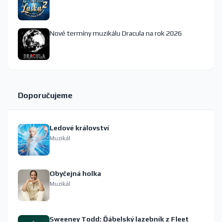
Nové termíny muzikálu Dracula na rok 2026
Doporučujeme
Ledové království
Muzikál
Obyčejná holka
Muzikál
Sweeney Todd: Ďábelský lazebník z Fleet