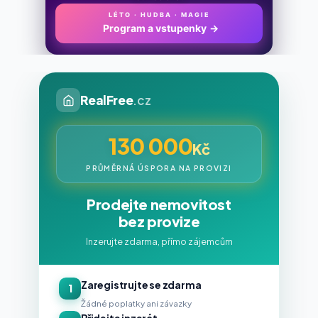
LÉTO · HUDBA · MAGIE
Program a vstupenky
→
RealFree
.cz
130 000
Kč
PRŮMĚRNÁ ÚSPORA NA PROVIZI
Prodejte nemovitost
bez provize
Inzerujte zdarma, přímo zájemcům
Zaregistrujte se zdarma
1
Žádné poplatky ani závazky