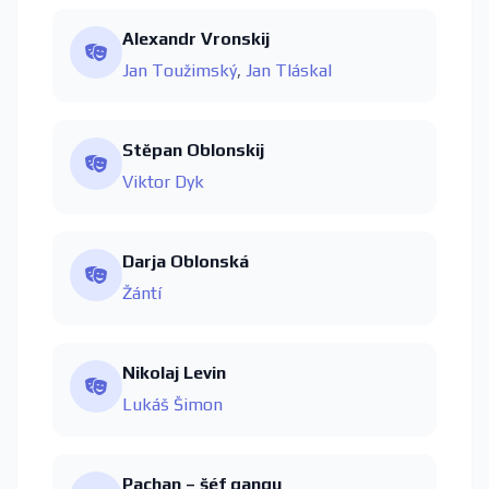
Alexandr Vronskij
Jan Toužimský
,
Jan Tláskal
Stěpan Oblonskij
Viktor Dyk
Darja Oblonská
Žántí
Nikolaj Levin
Lukáš Šimon
Pachan – šéf gangu