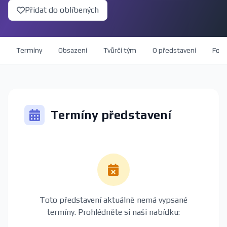
Přidat do oblíbených
Termíny
Obsazení
Tvůrčí tým
O představení
Foto
Termíny představení
Toto představení aktuálně nemá vypsané
termíny. Prohlédněte si naši nabídku: