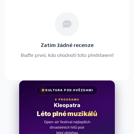
Zatím žádné recenze
Buďte první, kdo ohodnotí toto představení!
★
KULTURA POD HVĚZDAMI
V PROGRAMU
Kleopatra
Léto plné muzikálů
Open-air festival nejlepších
divadelních hitů pod
letní oblohou