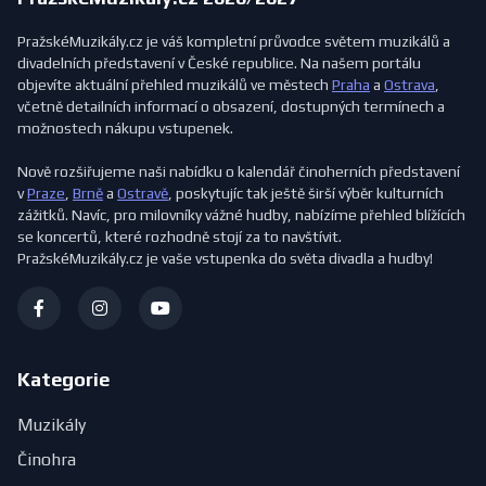
PražskéMuzikály.cz je váš kompletní průvodce světem muzikálů a
divadelních představení v České republice. Na našem portálu
objevíte aktuální přehled muzikálů ve městech
Praha
a
Ostrava
,
včetně detailních informací o obsazení, dostupných termínech a
možnostech nákupu vstupenek.
Nově rozšiřujeme naši nabídku o kalendář činoherních představení
v
Praze
,
Brně
a
Ostravě
, poskytujíc tak ještě širší výběr kulturních
zážitků. Navíc, pro milovníky vážné hudby, nabízíme přehled blížících
se koncertů, které rozhodně stojí za to navštívit.
PražskéMuzikály.cz je vaše vstupenka do světa divadla a hudby!
Kategorie
Muzikály
Činohra