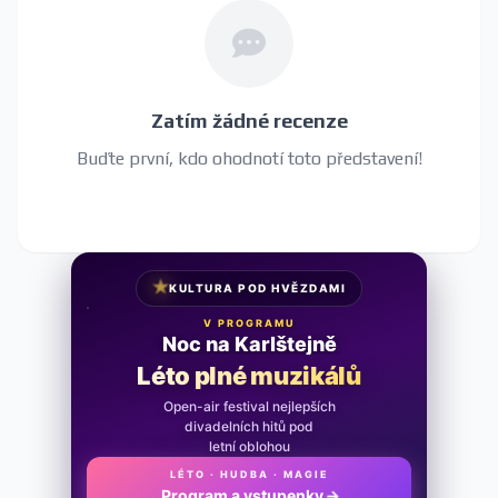
Zatím žádné recenze
Buďte první, kdo ohodnotí toto představení!
★
KULTURA POD HVĚZDAMI
V PROGRAMU
Noc na Karlštejně
Léto plné muzikálů
Open-air festival nejlepších
divadelních hitů pod
letní oblohou
LÉTO · HUDBA · MAGIE
Program a vstupenky
→