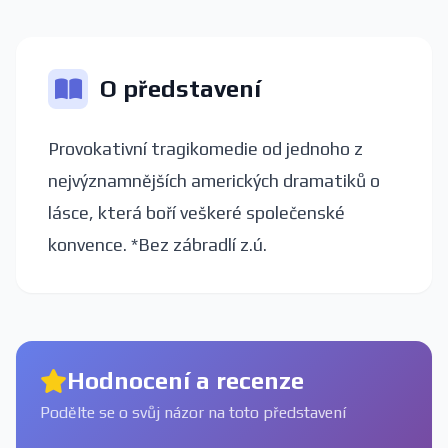
O představení
Provokativní tragikomedie od jednoho z
nejvýznamnějších amerických dramatiků o
lásce, která boří veškeré společenské
konvence. *Bez zábradlí z.ú.
Hodnocení a recenze
Podělte se o svůj názor na toto představení