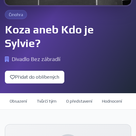
Činohra
Koza aneb Kdo je
Sylvie?
Divadlo Bez zábradlí
Přidat do oblíbených
Obsazení
Tvůrčí tým
O představení
Hodnocení