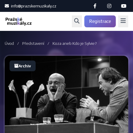
info@prazskemuzikaly.cz
Registrace
Úvod
/
Představení
/
Koza aneb Kdo je Sylvie?
Archiv