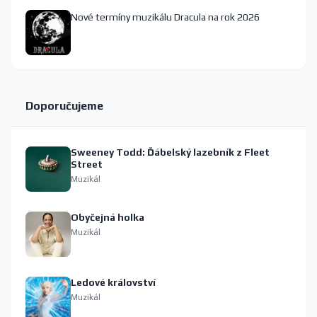
Nové termíny muzikálu Dracula na rok 2026
Doporučujeme
Sweeney Todd: Ďábelský lazebník z Fleet
Street
Muzikál
Obyčejná holka
Muzikál
Ledové království
Muzikál