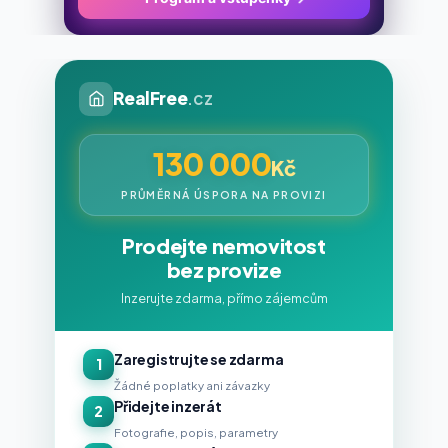
RealFree
.cz
130 000
Kč
PRŮMĚRNÁ ÚSPORA NA PROVIZI
Prodejte nemovitost
bez provize
Inzerujte zdarma, přímo zájemcům
Zaregistrujte se zdarma
1
Žádné poplatky ani závazky
Přidejte inzerát
2
Fotografie, popis, parametry