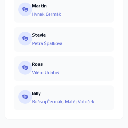
Martin
Hynek Čermák
Stevie
Petra Špalková
Ross
Vilém Udatný
Billy
Bořivoj Čermák
,
Matěj Votoček