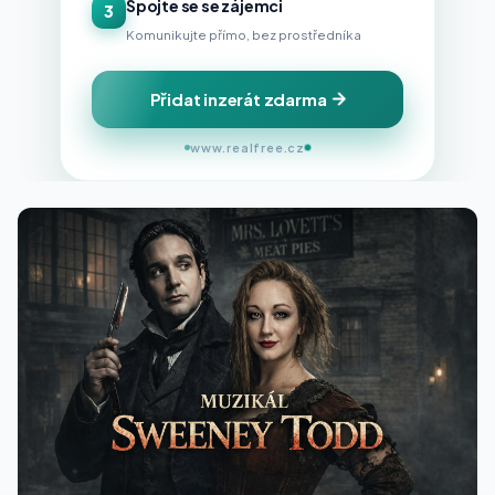
Spojte se se zájemci
3
Komunikujte přímo, bez prostředníka
Přidat inzerát zdarma
www.realfree.cz