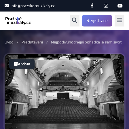
info@prazskemuzikaly.cz
Registrace
Úvod
/
Představení
/
Nejpodivuhodnější pohádka je sám život
Archiv