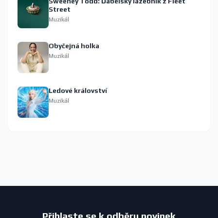
Sweeney Todd: Ďábelský lazebník z Fleet
Street
Muzikál
Obyčejná holka
Muzikál
Ledové království
Muzikál
Přihlaste se k odběru novinek