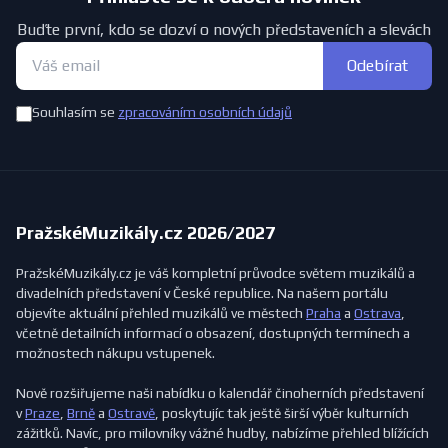
Buďte první, kdo se dozví o nových představeních a slevách
Odebírat
Souhlasím se
zpracováním osobních údajů
PražskéMuzikály.cz 2026/2027
PražskéMuzikály.cz je váš kompletní průvodce světem muzikálů a
divadelních představení v České republice. Na našem portálu
objevíte aktuální přehled muzikálů ve městech
Praha
a
Ostrava
,
včetně detailních informací o obsazení, dostupných termínech a
možnostech nákupu vstupenek.
Nově rozšiřujeme naši nabídku o kalendář činoherních představení
v
Praze
,
Brně
a
Ostravě
, poskytujíc tak ještě širší výběr kulturních
zážitků. Navíc, pro milovníky vážné hudby, nabízíme přehled blížících