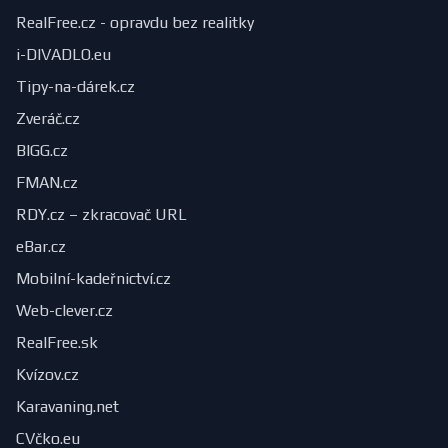
RealFree.cz - opravdu bez realitky
i-DIVADLO.eu
Tipy-na-dárek.cz
Zveráč.cz
BIGG.cz
FMAN.cz
RDY.cz – zkracovač URL
eBar.cz
Mobilní-kadeřnictví.cz
Web-clever.cz
RealFree.sk
Kvízov.cz
Karavaning.net
CVčko.eu