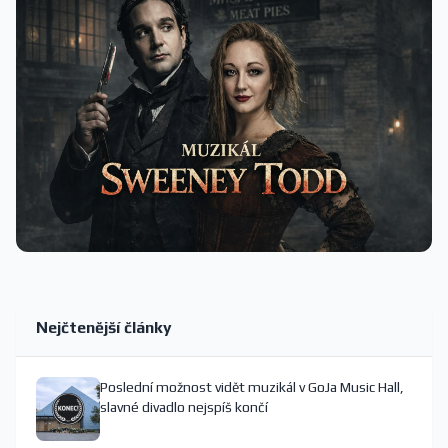
Nejčtenější články
Poslední možnost vidět muzikál v GoJa Music Hall,
slavné divadlo nejspíš končí