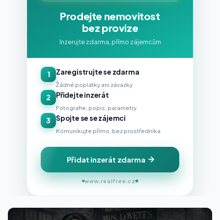
Prodejte nemovitost
bez provize
Inzerujte zdarma, přímo zájemcům
Zaregistrujte se zdarma
1
Žádné poplatky ani závazky
Přidejte inzerát
2
Fotografie, popis, parametry
Spojte se se zájemci
3
Komunikujte přímo, bez prostředníka
Přidat inzerát zdarma
www.realfree.cz