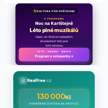
★
KULTURA POD HVĚZDAMI
V PROGRAMU
Noc na Karlštejně
Léto plné muzikálů
Open-air festival nejlepších
divadelních hitů pod
letní oblohou
LÉTO · HUDBA · MAGIE
Program a vstupenky
→
RealFree
.cz
130 000
Kč
PRŮMĚRNÁ ÚSPORA NA PROVIZI