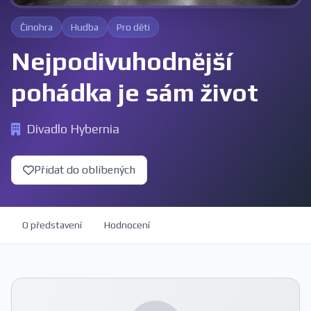
Činohra
Hudba
Pro děti
Nejpodivuhodnější
pohádka je sám život
Divadlo Hybernia
Přidat do oblíbených
O představení
Hodnocení